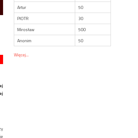
Artur
50
PIOTR
30
Mirosław
500
Anonim
50
Więcej...
ej
ej
zy
je