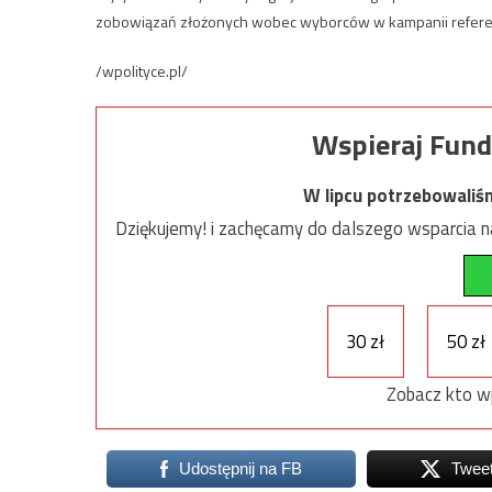
zobowiązań złożonych wobec wyborców w kampanii referend
/wpolityce.pl/
Wspieraj Fund
W lipcu potrzebowaliś
Dziękujemy! i zachęcamy do dalszego wsparcia na
30 zł
50 zł
Zobacz kto w
Udostępnij na FB
Twee