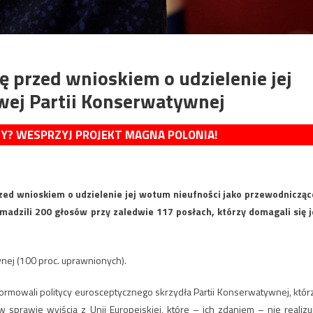
ę przed wnioskiem o udzielenie jej
wej Partii Konserwatywnej
MY? WESPRZYJ PROJEKT MAGNA POLONIA!
zed wnioskiem o udzielenie jej wotum nieufności jako przewodnicząc
madzili 200 głosów przy zaledwie 117 posłach, którzy domagali się j
nej (100 proc. uprawnionych).
 informowali politycy eurosceptycznego skrzydła Partii Konserwatywnej, któr
sprawie wyjścia z Unii Europejskiej, które – ich zdaniem – nie realizu