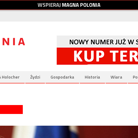
W
S
P
I
E
R
A
J
M
A
G
N
A
P
O
L
O
N
I
A
& Holocher
Żydzi
Gospodarka
Historia
Wiara
Po