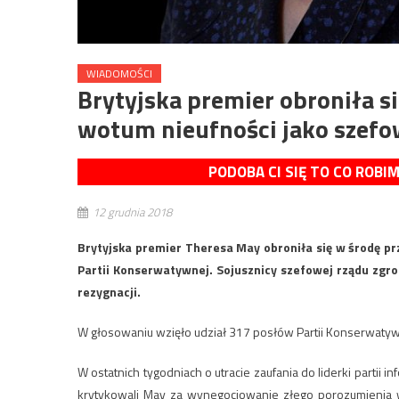
WIADOMOŚCI
Brytyjska premier obroniła si
wotum nieufności jako szefo
PODOBA CI SIĘ TO CO ROBI
12 grudnia 2018
Brytyjska premier Theresa May obroniła się w środę pr
Partii Konserwatywnej. Sojusznicy szefowej rządu zgro
rezygnacji.
W głosowaniu wzięło udział 317 posłów Partii Konserwatyw
W ostatnich tygodniach o utracie zaufania do liderki partii
krytykowali May za wynegocjowanie złego porozumienia w 