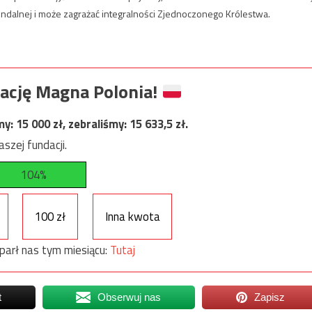
alnej i może zagrażać integralności Zjednoczonego Królestwa.
ację Magna Polonia!
my:
15 000
zł, zebraliśmy:
15 633,5
zł.
szej fundacji.
104%
100 zł
Inna kwota
parł nas tym miesiącu:
Tutaj
t
Obserwuj nas
Zapisz