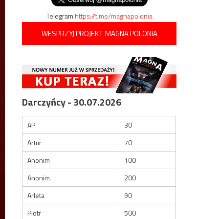
Telegram
https://t.me/magnapolonia
WESPRZYJ PROJEKT MAGNA POLONIA
Darczyńcy - 30.07.2026
AP
30
Artur
70
Anonim
100
Anonim
200
Arleta
90
Piotr
500