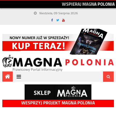
W
S
P
I
E
R
A
J
M
A
G
N
A
P
O
L
O
N
I
A
Niedziela, 09 Sierpnia 2026
WESPRZYJ PROJEKT MAGNA POLONIA