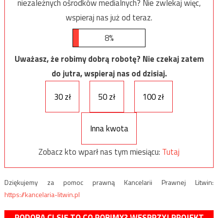
niezależnych ośrodków medialnych? Nie zwlekaj więc,
wspieraj nas już od teraz.
8%
Uważasz, że robimy dobrą robotę? Nie czekaj zatem
do jutra, wspieraj nas od dzisiaj.
30 zł
50 zł
100 zł
Inna kwota
Zobacz kto wparł nas tym miesiącu:
Tutaj
Dziękujemy za pomoc prawną Kancelarii Prawnej Litwin:
https://kancelaria-litwin.pl
PODOBA CI SIĘ TO CO ROBIMY? WESPRZYJ PROJEKT