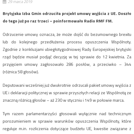
29 marca 2019
Brytyjska Izba Gmin odrzuciła projekt umowy wyjścia z UE. Doszło
do tego już po raz trzeci – poinformowało Radio RMF FM.
Odrzucenie umowy oznacza, że może dojść do bezumownego brexitu
lub do kolejnego przedłużenia procesu opuszczenia Wspólnoty.
Zgodnie z konkluzjami ubiegłotygodniowej Rady Europejskiej brytyjski
rząd będzie musiał podjąć decyzję w tej sprawie do 12 kwietnia. Za
przyjęciem umowy zagłosowało 286 posłów, a przeciwko – 344
(różnica 58 głosów).
Deputowani wcześniej już dwukrotnie odrzucali pakiet umowy wyjścia z
UE i deklaracji politycznej w sprawie przyszłych relacji ze Wspólnotą ze
znaczną różnicą głosów – aż 230 w styczniu i 149 w połowie marca.
Tym razem parlamentarzyści głosowali wyłącznie nad technicznym
porozumieniem w sprawie warunków opuszczenia Wspólnoty, które
reguluje m.in. rozliczenia dotyczące budżetu UE, kwestie związane z