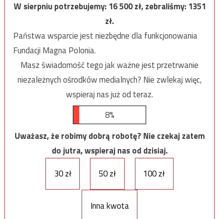
W sierpniu potrzebujemy:
16 500
zł, zebraliśmy:
1351
zł.
Państwa wsparcie jest niezbędne dla funkcjonowania
Fundacji Magna Polonia.
Masz świadomość tego jak ważne jest przetrwanie
niezależnych ośrodków medialnych? Nie zwlekaj więc,
wspieraj nas już od teraz.
8%
Uważasz, że robimy dobrą robotę? Nie czekaj zatem
do jutra, wspieraj nas od dzisiaj.
30 zł
50 zł
100 zł
Inna kwota