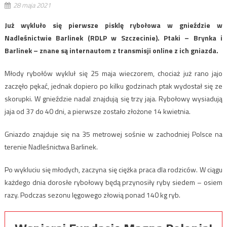
28 maja 2021
Już wykluło się pierwsze pisklę rybołowa w gnieździe w
Nadleśnictwie Barlinek (RDLP w Szczecinie). Ptaki – Brynka i
Barlinek – znane są internautom z transmisji online z ich gniazda.
Młody rybołów wykluł się 25 maja wieczorem, chociaż już rano jajo
zaczęło pękać, jednak dopiero po kilku godzinach ptak wydostał się ze
skorupki. W gnieździe nadal znajdują się trzy jaja. Rybołowy wysiadują
jaja od 37 do 40 dni, a pierwsze zostało złożone 14 kwietnia.
Gniazdo znajduje się na 35 metrowej sośnie w zachodniej Polsce na
terenie Nadleśnictwa Barlinek.
Po wykluciu się młodych, zaczyna się ciężka praca dla rodziców. W ciągu
każdego dnia dorosłe rybołowy będą przynosiły ryby siedem – osiem
razy. Podczas sezonu lęgowego złowią ponad 140 kg ryb.