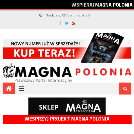
W
S
P
I
E
R
A
J
M
A
G
N
A
P
O
L
O
N
I
A
Niedziela, 09 Sierpnia 2026
WESPRZYJ PROJEKT MAGNA POLONIA