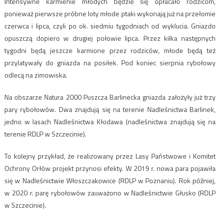
Intensywne karmienie młodych będzie się opłacało rodzicom,
ponieważ pierwsze próbne loty młode ptaki wykonają już na przełomie
czerwca i lipca, czyli po ok. siedmiu tygodniach od wyklucia. Gniazdo
opuszczą dopiero w drugiej połowie lipca. Przez kilka następnych
tygodni będą jeszcze karmione przez rodziców, młode będą też
przylatywały do gniazda na posiłek. Pod koniec sierpnia rybołowy
odlecą na zimowiska.
Na obszarze Natura 2000 Puszcza Barlinecka gniazda założyły już trzy
pary rybołowów. Dwa znajdują się na terenie Nadleśnictwa Barlinek,
jedno w lasach Nadleśnictwa Kłodawa (nadleśnictwa znajdują się na
terenie RDLP w Szczecinie).
To kolejny przykład, że realizowany przez Lasy Państwowe i Komitet
Ochrony Orłów projekt przynosi efekty. W 2019 r. nowa para pojawiła
się w Nadleśnictwie Włoszczakowice (RDLP w Poznaniu). Rok później,
w 2020 r. parę rybołowów zauważono w Nadleśnictwie Głusko (RDLP
w Szczecinie).