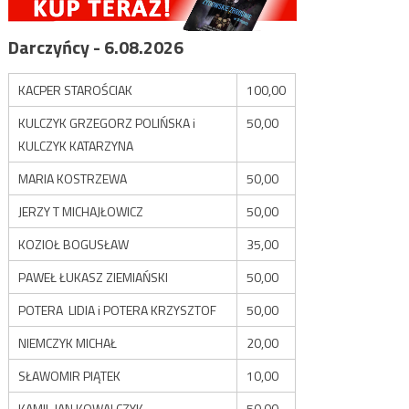
Darczyńcy - 6.08.2026
KACPER STAROŚCIAK
100,00
KULCZYK GRZEGORZ POLIŃSKA i
50,00
KULCZYK KATARZYNA
MARIA KOSTRZEWA
50,00
JERZY T MICHAJŁOWICZ
50,00
KOZIOŁ BOGUSŁAW
35,00
PAWEŁ ŁUKASZ ZIEMIAŃSKI
50,00
POTERA LIDIA i POTERA KRZYSZTOF
50,00
NIEMCZYK MICHAŁ
20,00
SŁAWOMIR PIĄTEK
10,00
KAMIL JAN KOWALCZYK
50,00