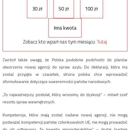
30 zł
50 zł
100 zł
Inna kwota
Zobacz kto wparł nas tym miesiącu:
Tutaj
Zwrócił także uwagę, że Polska podobnie podchodzi do planów
utworzenia nowej agencji do spraw azylu. Do deklaracji, która ma
zostać przyjęta w czwartek, strona polska chce wprowadzić
sformułowanie dotyczące suwerenności państw narodowych.
„To najważniejszy postulat, który wnosimy do dyskusji” – mówił szef
resortu spraw wewnętrznych.
Kompetencje, które mają zostać nadane nowej agencji, nie mogą
podważać kompetencji państw członkowskich UE, nie mogą prowadzić
do ich odbierania. To kwestia imponderabiliów” – dodał Joachim