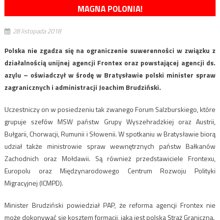
MAGNA POLONIA!
28 listopada 2018
Polska nie zgadza się na ograniczenie suwerenności w związku z
działalnością unijnej agencji Frontex oraz powstającej agencji ds.
azylu – oświadczył w środę w Bratysławie polski minister spraw
zagranicznych i administracji Joachim Brudziński.
Uczestniczy on w posiedzeniu tak zwanego Forum Salzburskiego, które
grupuje szefów MSW państw Grupy Wyszehradzkiej oraz Austrii,
Bułgarii, Chorwacji, Rumunii i Słowenii. W spotkaniu w Bratysławie biorą
udział także ministrowie spraw wewnętrznych państw Bałkanów
Zachodnich oraz Mołdawii. Są również przedstawiciele Frontexu,
Europolu oraz Międzynarodowego Centrum Rozwoju Polityki
Migracyjnej (ICMPD).
Minister Brudziński powiedział PAP, że reforma agencji Frontex nie
może dokonywać się kosztem formacji, jaką jest polska Straż Graniczna.