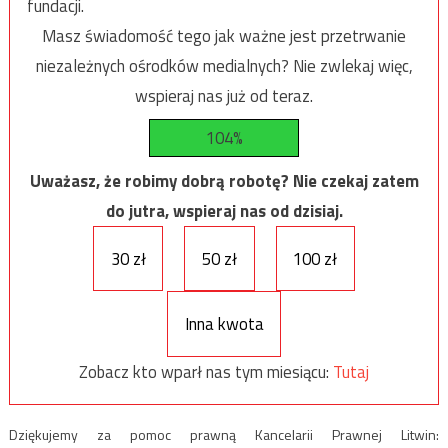
fundacji.
Masz świadomość tego jak ważne jest przetrwanie
niezależnych ośrodków medialnych? Nie zwlekaj więc,
wspieraj nas już od teraz.
104%
Uważasz, że robimy dobrą robotę? Nie czekaj zatem
do jutra, wspieraj nas od dzisiaj.
30 zł
50 zł
100 zł
Inna kwota
Zobacz kto wparł nas tym miesiącu:
Tutaj
Dziękujemy za pomoc prawną Kancelarii Prawnej Litwin: