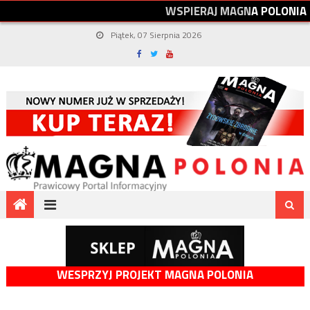
W
S
P
I
E
R
A
J
M
A
G
N
A
P
O
L
O
N
I
A
Piątek, 07 Sierpnia 2026
WESPRZYJ PROJEKT MAGNA POLONIA