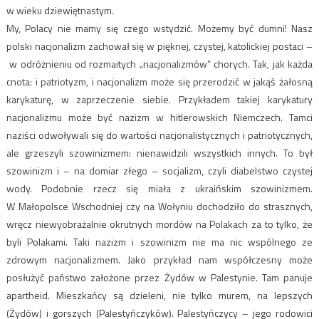
w wieku dziewiętnastym.
My, Polacy nie mamy się czego wstydzić. Możemy być dumni! Nasz
polski nacjonalizm zachował się w pięknej, czystej, katolickiej postaci –
w odróżnieniu od rozmaitych „nacjonalizmów” chorych. Tak, jak każda
cnota: i patriotyzm, i nacjonalizm może się przerodzić w jakąś żałosną
karykaturę, w zaprzeczenie siebie. Przykładem takiej karykatury
nacjonalizmu może być nazizm w hitlerowskich Niemczech. Tamci
naziści odwoływali się do wartości nacjonalistycznych i patriotycznych,
ale grzeszyli szowinizmem: nienawidzili wszystkich innych. To był
szowinizm i – na domiar złego – socjalizm, czyli diabelstwo czystej
wody. Podobnie rzecz się miała z ukraińskim szowinizmem.
W Małopolsce Wschodniej czy na Wołyniu dochodziło do strasznych,
wręcz niewyobrażalnie okrutnych mordów na Polakach za to tylko, że
byli Polakami. Taki nazizm i szowinizm nie ma nic wspólnego ze
zdrowym nacjonalizmem. Jako przykład nam współczesny może
posłużyć państwo założone przez Żydów w Palestynie. Tam panuje
apartheid. Mieszkańcy są dzieleni, nie tylko murem, na lepszych
(Żydów) i gorszych (Palestyńczyków). Palestyńczycy – jego rodowici