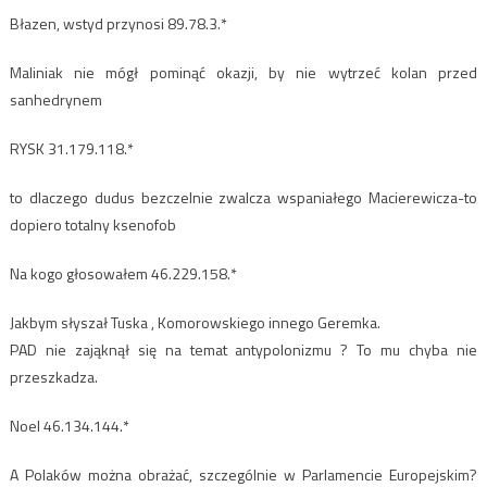
Błazen, wstyd przynosi 89.78.3.*
Maliniak nie mógł pominąć okazji, by nie wytrzeć kolan przed
sanhedrynem
RYSK 31.179.118.*
to dlaczego dudus bezczelnie zwalcza wspaniałego Macierewicza-to
dopiero totalny ksenofob
Na kogo głosowałem 46.229.158.*
Jakbym słyszał Tuska , Komorowskiego innego Geremka.
PAD nie zająknął się na temat antypolonizmu ? To mu chyba nie
przeszkadza.
Noel 46.134.144.*
A Polaków można obrażać, szczególnie w Parlamencie Europejskim?