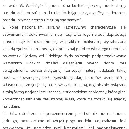
zauważa W. Wasiutyński ,,nie można kochać ojczyzny nie kochając
narodu ani kochać narodu nie kochając ojczyzny. Prymat interesu
narodu i prymat interesu kraju są tym samym”.
Z kolei nacjonalizm skrajny (agresywny) charakteryzuje się:
szowinizmem, dokonywaniem deifikacji własnego narodu; deprecjacją
innych nacji; kierowaniem się w praktyce politycznej wynaturzoną
zasadą egoizmu narodowego, która uznając dobro własnego narodu za
najwyższy i jedyny cel ludzkiego życia nakazuje podporządkowanie
wszystkich ludzkich działań osiągnięciu owego dobra (bez
uwzględnienia personalistycznej koncepcji natury ludzkiej); takiej
postawie towarzyszy także zjawisko gradacji narodów, wedle której
własna natio znajduje się na jej szczycie; kolejną, organicznie związaną
z taką formą nacjonalizmu zasadą jest darwinizm społeczny, który głosi
konieczność istnienia nieustannej walki, która ma toczyć się między
narodami.
Jak łatwo dostrzec, nieporozumieniem jest twierdzenie o istnieniu
jednego, powszechnie obowiązującego modelu nacjonalizmu. Jest
oczywistym, że pomiędzy tymi kategoriami idei nacjonalistycznej