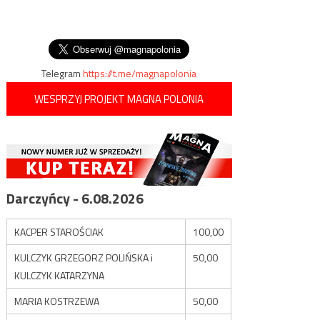
POLSKIEGO?
wpisu
Polsce stanął pomnik
niemieckich cywilów, ofiar II
wojny światowej i okresu
powojennego
Telegram
https://t.me/magnapolonia
WESPRZYJ PROJEKT MAGNA POLONIA
Darczyńcy - 6.08.2026
KACPER STAROŚCIAK
100,00
KULCZYK GRZEGORZ POLIŃSKA i
50,00
KULCZYK KATARZYNA
MARIA KOSTRZEWA
50,00