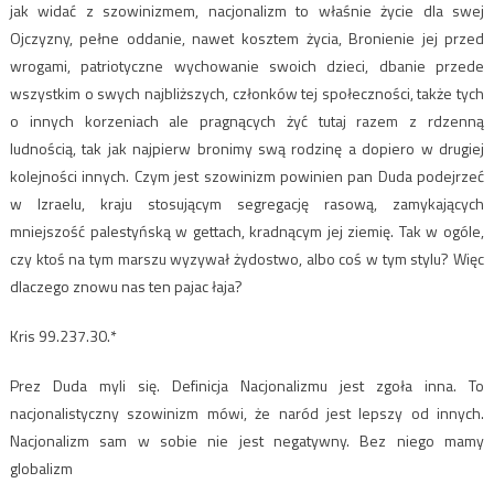
jak widać z szowinizmem, nacjonalizm to właśnie życie dla swej
Ojczyzny, pełne oddanie, nawet kosztem życia, Bronienie jej przed
wrogami, patriotyczne wychowanie swoich dzieci, dbanie przede
wszystkim o swych najbliższych, członków tej społeczności, także tych
o innych korzeniach ale pragnących żyć tutaj razem z rdzenną
ludnością, tak jak najpierw bronimy swą rodzinę a dopiero w drugiej
kolejności innych. Czym jest szowinizm powinien pan Duda podejrzeć
w Izraelu, kraju stosującym segregację rasową, zamykających
mniejszość palestyńską w gettach, kradnącym jej ziemię. Tak w ogóle,
czy ktoś na tym marszu wyzywał żydostwo, albo coś w tym stylu? Więc
dlaczego znowu nas ten pajac łaja?
Kris 99.237.30.*
Prez Duda myli się. Definicja Nacjonalizmu jest zgoła inna. To
nacjonalistyczny szowinizm mówi, że naród jest lepszy od innych.
Nacjonalizm sam w sobie nie jest negatywny. Bez niego mamy
globalizm