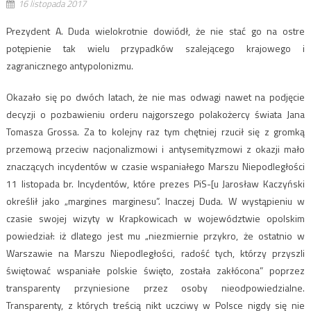
16 listopada 2017
Prezydent A. Duda wielokrotnie dowiódł, że nie stać go na ostre
potępienie tak wielu przypadków szalejącego krajowego i
zagranicznego antypolonizmu.
Okazało się po dwóch latach, że nie mas odwagi nawet na podjęcie
decyzji o pozbawieniu orderu najgorszego polakożercy świata Jana
Tomasza Grossa. Za to kolejny raz tym chętniej rzucił się z gromką
przemową przeciw nacjonalizmowi i antysemityzmowi z okazji mało
znaczących incydentów w czasie wspaniałego Marszu Niepodległości
11 listopada br. Incydentów, które prezes PiS-[u Jarosław Kaczyński
określił jako „margines marginesu”. Inaczej Duda. W wystąpieniu w
czasie swojej wizyty w Krapkowicach w województwie opolskim
powiedział: iż dlatego jest mu „niezmiernie przykro, że ostatnio w
Warszawie na Marszu Niepodległości, radość tych, którzy przyszli
świętować wspaniałe polskie święto, została zakłócona” poprzez
transparenty przyniesione przez osoby nieodpowiedzialne.
Transparenty, z których treścią nikt uczciwy w Polsce nigdy się nie