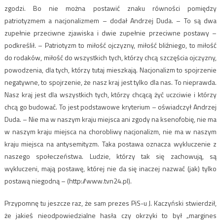
zgodzi. Bo nie można postawić znaku równości pomiędzy
patriotyzmem a nacjonalizmem – dodał Andrzej Duda. – To są dwa
zupełnie przeciwne zjawiska i dwie zupełnie przeciwne postawy –
podkreślił. – Patriotyzm to miłość ojczyzny, miłość bliźniego, to miłość
do rodaków, miłość do wszystkich tych, którzy chcą szczęścia ojczyzny,
powodzenia, dla tych, którzy tutaj mieszkają. Nacjonalizm to spojrzenie
negatywne, to spojrzenie, że nasz kraj jest tylko dla nas. To nieprawda.
Nasz kraj jest dla wszystkich tych, którzy chcącą żyć uczciwie i którzy
chcą go budować. To jest podstawowe kryterium – oświadczył Andrzej
Duda. – Nie ma w naszym kraju miejsca ani zgody na ksenofobię, nie ma
w naszym kraju miejsca na chorobliwy nacjonalizm, nie ma w naszym
kraju miejsca na antysemityzm. Taka postawa oznacza wykluczenie z
naszego społeczeństwa. Ludzie, którzy tak się zachowują, są
wykluczeni, mają postawę, której nie da się inaczej nazwać (jak) tylko
postawą niegodną – (http://www.tvn24.pl).
Przypomnę tu jeszcze raz, że sam prezes PiS-u J. Kaczyński stwierdził,
że jakieś nieodpowiedzialne hasła czy okrzyki to był „margines