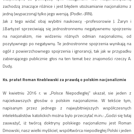
zachodzą znaczące różnice i jest błędem utożsamianie nacjonalizmu z
jedną (wypaczoną) tylko jego wersją. (Podkr.-JRN).
Jak z tego widać obaj wybitni naukowcy -profesorowie J. Żaryn i
J.Bartyzel sprzeciwiają się jednostronnemu negatywnemu spojrzeniu
na nacjonalizm, nie widzeniu różnych odmian nacjonalizmu, od
pozytywnego po negatywny. Te jednostronne spojrzenia wynikają na
ogół z powierzchownego spojrzenia i ignorancji, tak jak w przypadku
zabierającego publicznie głos na ten temat bez znajomości rzeczy A.
Dudy.
Ks. prałat Roman Kneblewski za prawdą o polskim nacjonalizmie
W kwietniu 2016 r. w „Polsce Niepodległej” ukazał, sie jeden z
najciekawszych głosów o polskim nacjonalizmie. W tekście tym,
napisanym przez jednego z najwybitniejszych współczesnych
intelektualistów katolickich można bylo przeczytać m.in.: „Godzi się tutaj
zauważyć, iż twórcą doktryny polskiego nacjonalizmu jest Roman
Dmowski, nasz wielki myśliciel, współtwórca niepodległej Polski i jeden