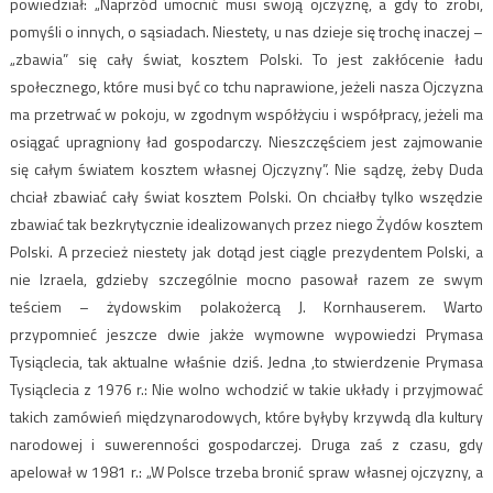
powiedział: „Naprzód umocnić musi swoją ojczyznę, a gdy to zrobi,
pomyśli o innych, o sąsiadach. Niestety, u nas dzieje się trochę inaczej –
„zbawia” się cały świat, kosztem Polski. To jest zakłócenie ładu
społecznego, które musi być co tchu naprawione, jeżeli nasza Ojczyzna
ma przetrwać w pokoju, w zgodnym współżyciu i współpracy, jeżeli ma
osiągać upragniony ład gospodarczy. Nieszczęściem jest zajmowanie
się całym światem kosztem własnej Ojczyzny”. Nie sądzę, żeby Duda
chciał zbawiać cały świat kosztem Polski. On chciałby tylko wszędzie
zbawiać tak bezkrytycznie idealizowanych przez niego Żydów kosztem
Polski. A przecież niestety jak dotąd jest ciągle prezydentem Polski, a
nie Izraela, gdzieby szczególnie mocno pasował razem ze swym
teściem – żydowskim polakożercą J. Kornhauserem. Warto
przypomnieć jeszcze dwie jakże wymowne wypowiedzi Prymasa
Tysiąclecia, tak aktualne właśnie dziś. Jedna ,to stwierdzenie Prymasa
Tysiąclecia z 1976 r.: Nie wolno wchodzić w takie układy i przyjmować
takich zamówień międzynarodowych, które byłyby krzywdą dla kultury
narodowej i suwerenności gospodarczej. Druga zaś z czasu, gdy
apelował w 1981 r.: „W Polsce trzeba bronić spraw własnej ojczyzny, a