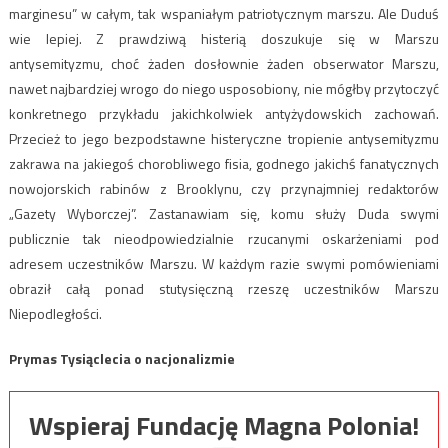
marginesu” w całym, tak wspaniałym patriotycznym marszu. Ale Duduś
wie lepiej. Z prawdziwą histerią doszukuje się w Marszu
antysemityzmu, choć żaden dosłownie żaden obserwator Marszu,
nawet najbardziej wrogo do niego usposobiony, nie mógłby przytoczyć
konkretnego przykładu jakichkolwiek antyżydowskich zachowań.
Przecież to jego bezpodstawne histeryczne tropienie antysemityzmu
zakrawa na jakiegoś chorobliwego fisia, godnego jakichś fanatycznych
nowojorskich rabinów z Brooklynu, czy przynajmniej redaktorów
„Gazety Wyborczej”. Zastanawiam się, komu służy Duda swymi
publicznie tak nieodpowiedzialnie rzucanymi oskarżeniami pod
adresem uczestników Marszu. W każdym razie swymi pomówieniami
obraził całą ponad stutysięczną rzeszę uczestników Marszu
Niepodległości.
Prymas Tysiąclecia o nacjonalizmie
Wspieraj Fundację Magna Polonia!