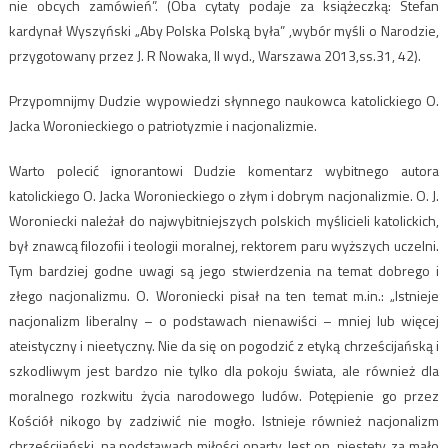
nie obcych zamówień”. (Oba cytaty podaje za książeczką: Stefan
kardynał Wyszyński „Aby Polska Polską była” ,wybór myśli o Narodzie,
przygotowany przez J. R Nowaka, II wyd., Warszawa 2013,ss.31, 42).
Przypomnijmy Dudzie wypowiedzi słynnego naukowca katolickiego O.
Jacka Woronieckiego o patriotyzmie i nacjonalizmie.
Warto polecić ignorantowi Dudzie komentarz wybitnego autora
katolickiego O. Jacka Woronieckiego o złym i dobrym nacjonalizmie. O. J.
Woroniecki należał do najwybitniejszych polskich myślicieli katolickich,
był znawcą filozofii i teologii moralnej, rektorem paru wyższych uczelni.
Tym bardziej godne uwagi są jego stwierdzenia na temat dobrego i
złego nacjonalizmu. O. Woroniecki pisał na ten temat m.in.: „Istnieje
nacjonalizm liberalny – o podstawach nienawiści – mniej lub więcej
ateistyczny i nieetyczny. Nie da się on pogodzić z etyką chrześcijańską i
szkodliwym jest bardzo nie tylko dla pokoju świata, ale również dla
moralnego rozkwitu życia narodowego ludów. Potępienie go przez
Kościół nikogo by zadziwić nie mogło. Istnieje również nacjonalizm
chrześcijański, na podstawach miłości oparty. Jest on, niestety, za mało