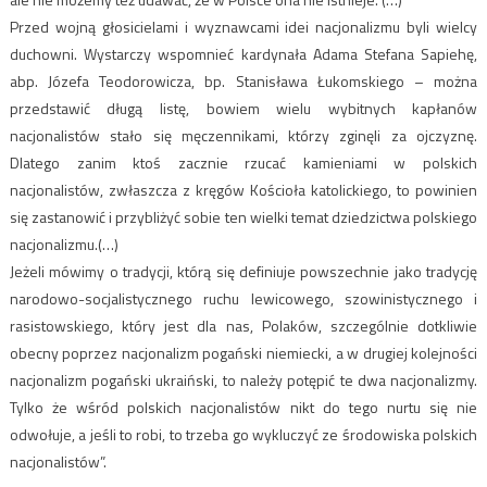
Przed wojną głosicielami i wyznawcami idei nacjonalizmu byli wielcy
duchowni. Wystarczy wspomnieć kardynała Adama Stefana Sapiehę,
abp. Józefa Teodorowicza, bp. Stanisława Łukomskiego – można
przedstawić długą listę, bowiem wielu wybitnych kapłanów
nacjonalistów stało się męczennikami, którzy zginęli za ojczyznę.
Dlatego zanim ktoś zacznie rzucać kamieniami w polskich
nacjonalistów, zwłaszcza z kręgów Kościoła katolickiego, to powinien
się zastanowić i przybliżyć sobie ten wielki temat dziedzictwa polskiego
nacjonalizmu.(…)
Jeżeli mówimy o tradycji, którą się definiuje powszechnie jako tradycję
narodowo-socjalistycznego ruchu lewicowego, szowinistycznego i
rasistowskiego, który jest dla nas, Polaków, szczególnie dotkliwie
obecny poprzez nacjonalizm pogański niemiecki, a w drugiej kolejności
nacjonalizm pogański ukraiński, to należy potępić te dwa nacjonalizmy.
Tylko że wśród polskich nacjonalistów nikt do tego nurtu się nie
odwołuje, a jeśli to robi, to trzeba go wykluczyć ze środowiska polskich
nacjonalistów”.