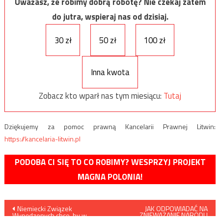
Uważasz, że robimy dobrą robotę? Nie czekaj zatem
do jutra, wspieraj nas od dzisiaj.
30 zł
50 zł
100 zł
Inna kwota
Zobacz kto wparł nas tym miesiącu:
Tutaj
Dziękujemy za pomoc prawną Kancelarii Prawnej Litwin:
https://kancelaria-litwin.pl
PODOBA CI SIĘ TO CO ROBIMY? WESPRZYJ PROJEKT
MAGNA POLONIA!
Nawigacja
Niemiecki Związek
JAK ODPOWIADAĆ NA
ZNIEWAŻANIE NARODU
Wypędzonych chce, by w