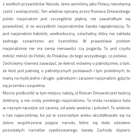
z wielkich przywódców Narodu. Jemu winniśmy jako Polacy nieustanną
cześć i wdzięczność. Ten właśnie opisany przez Romana Dmowskiego
polski nacjonalizm jest szczególnie piękny, nie zawahałbym się
powiedzieć, iż ze wszystkich nacjonalizmów świata najpiękniejszy. To
jest nacjonalizm katolicki, wielkoduszny, szlachetny, który nie zakłada
żadnego szowinizmu ani ksenofobii. W prawdziwie polskim
nacjonalizmie nie ma cienia nienawiści czy pogardy. To jest czysta
miłość: miłość do Polski, do Polaków, do tego wszystkiego, co polskie.
Zechciejmy również zauważyć, że ilekroć mówimy o patriotyzmie, o tym,
że ktoś jest patriotą, o patriotycznych postawach i tym podobnych, to
mamy na myśli jedno i drugie: patriotyzm i zarazem nacjonalizm, gdyż to
się przenika i uzupełnia.
Mocno podkreślić w tym miejscu należy, iż Roman Dmowski jest twórcą
doktryny, a nie cnoty polskiego nacjonalizmu. Ta cnota rozwijana była
w naszym narodzie od zarania, od wielu wieków i pokoleń. To właśnie
u nas najwcześniej, bo już w szesnastym wieku ukształtowało się na
dobre współczesne pojęcie narodu, które się stało udziałem
pozostałych narodów cywilizowanego świata Zachodu dopiero