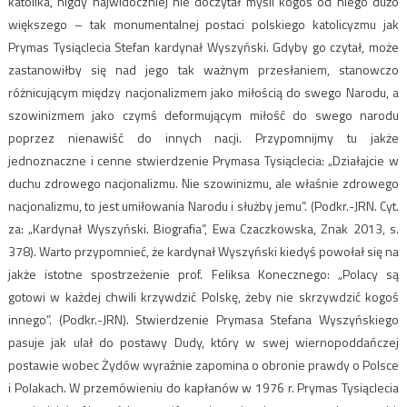
katolika, nigdy najwidoczniej nie doczytał myśli kogoś od niego dużo
większego – tak monumentalnej postaci polskiego katolicyzmu jak
Prymas Tysiąclecia Stefan kardynał Wyszyński. Gdyby go czytał, może
zastanowiłby się nad jego tak ważnym przesłaniem, stanowczo
różnicującym między nacjonalizmem jako miłością do swego Narodu, a
szowinizmem jako czymś deformującym miłość do swego narodu
poprzez nienawiść do innych nacji. Przypomnijmy tu jakże
jednoznaczne i cenne stwierdzenie Prymasa Tysiąclecia: „Działajcie w
duchu zdrowego nacjonalizmu. Nie szowinizmu, ale właśnie zdrowego
nacjonalizmu, to jest umiłowania Narodu i służby jemu”. (Podkr.-JRN. Cyt.
za: „Kardynał Wyszyński. Biografia”, Ewa Czaczkowska, Znak 2013, s.
378). Warto przypomnieć, że kardynał Wyszyński kiedyś powołał się na
jakże istotne spostrzeżenie prof. Feliksa Konecznego: „Polacy są
gotowi w każdej chwili krzywdzić Polskę, żeby nie skrzywdzić kogoś
innego”. (Podkr.-JRN). Stwierdzenie Prymasa Stefana Wyszyńskiego
pasuje jak ulał do postawy Dudy, który w swej wiernopoddańczej
postawie wobec Żydów wyraźnie zapomina o obronie prawdy o Polsce
i Polakach. W przemówieniu do kapłanów w 1976 r. Prymas Tysiąclecia