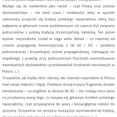
Wydaje się, że ewidentnie jako naród – czyli Polacy oraz polskie
duchowieństwo – nie mieli czasu i możliwości, żeby w sposób
całościowy przyjrzeć się tradycji polskiego nacjonalizmu, który bez
wątpienia w głównym nurcie podstawowym od zawsze był związany
jednocześnie z polską tradycją chrześcijańską, katolicką. Ten polski
wymiar nacjonalizmu został w ciągu wielu dekad – co najmniej od
czasów propagandy komunistycznej z lat 40. i 50. – poddany
jednoznacznej i krzywdzącej ocenie propagandowej, niemającej nic
wspólnego z prawdą, przy jednoczesnym fizycznym wymordowaniu
ewentualnych dyskutantów i przedstawicieli środowisk narodowych w
Polsce. (…)
Oczywiście, jak każdy obóz ideowy, tak również nacjonalizm w Polsce
miał swoje słabości i błędy. Poddane dzisiaj krytyce fragmenty działań
narodowców – szczególnie w okresie lat 30. – nie rzutują rzecz jasna
na pozytywną ocenę tego, co nazywa się głównym źródłem polskiego
nacjonalizmu, czyli przywiązania do wiary i bezwzględnej miłości do
ojczyzny. Oczywiście nie wszyscy muszą być wyznawcami tej tradycji,
ale nie możemy też udawać, że w Polsce ona nie istnieje. (…)