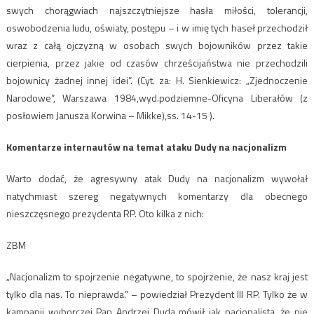
swych chorągwiach najszczytniejsze hasła miłości, tolerancji,
oswobodzenia ludu, oświaty, postępu – i w imię tych haseł przechodził
wraz z całą ojczyzną w osobach swych bojowników przez takie
cierpienia, przez jakie od czasów chrześcijaństwa nie przechodzili
bojownicy żadnej innej idei”. (Cyt. za: H. Sienkiewicz: „Zjednoczenie
Narodowe”, Warszawa 1984,wyd.podziemne-Oficyna Liberałów (z
posłowiem Janusza Korwina – Mikke),ss. 14-15 ).
Komentarze internautów na temat ataku Dudy na nacjonalizm
Warto dodać, że agresywny atak Dudy na nacjonalizm wywołał
natychmiast szereg negatywnych komentarzy dla obecnego
nieszczęsnego prezydenta RP. Oto kilka z nich:
ZBM
„Nacjonalizm to spojrzenie negatywne, to spojrzenie, że nasz kraj jest
tylko dla nas. To nieprawda.” – powiedział Prezydent III RP. Tylko że w
kampanii wyborczej Pan Andrzej Duda mówił jak nacjonalista, że nie