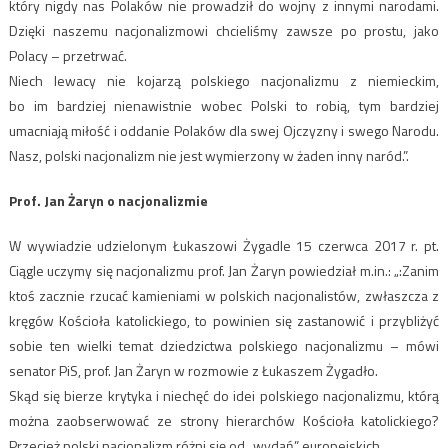
który nigdy nas Polaków nie prowadził do wojny z innymi narodami.
Dzięki naszemu nacjonalizmowi chcieliśmy zawsze po prostu, jako
Polacy – przetrwać.
Niech lewacy nie kojarzą polskiego nacjonalizmu z niemieckim,
bo im bardziej nienawistnie wobec Polski to robią, tym bardziej
umacniają miłość i oddanie Polaków dla swej Ojczyzny i swego Narodu.
Nasz, polski nacjonalizm nie jest wymierzony w żaden inny naród.”.
Prof. Jan Żaryn o nacjonalizmie
W wywiadzie udzielonym Łukaszowi Żygadle 15 czerwca 2017 r. pt.
Ciągle uczymy się nacjonalizmu prof. Jan Żaryn powiedział m.in.: „:Zanim
ktoś zacznie rzucać kamieniami w polskich nacjonalistów, zwłaszcza z
kręgów Kościoła katolickiego, to powinien się zastanowić i przybliżyć
sobie ten wielki temat dziedzictwa polskiego nacjonalizmu – mówi
senator PiS, prof. Jan Żaryn w rozmowie z Łukaszem Żygadło.
Skąd się bierze krytyka i niechęć do idei polskiego nacjonalizmu, którą
można zaobserwować ze strony hierarchów Kościoła katolickiego?
Przecież polski nacjonalizm różni się od „wydań” europejskich…