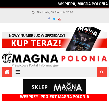
W
S
P
I
E
R
A
J
M
A
G
N
A
P
O
L
O
N
I
A
Niedziela, 09 Sierpnia 2026
WESPRZYJ PROJEKT MAGNA POLONIA