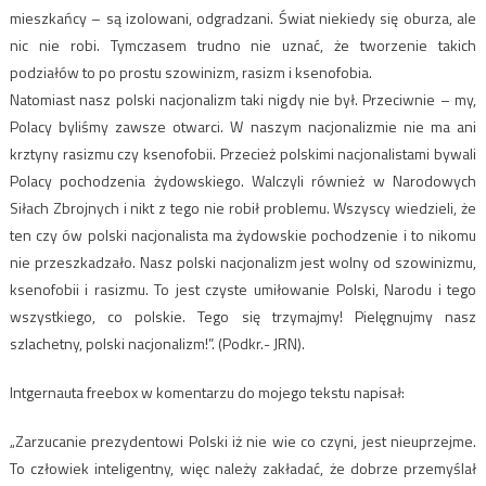
mieszkańcy – są izolowani, odgradzani. Świat niekiedy się oburza, ale
nic nie robi. Tymczasem trudno nie uznać, że tworzenie takich
podziałów to po prostu szowinizm, rasizm i ksenofobia.
Natomiast nasz polski nacjonalizm taki nigdy nie był. Przeciwnie – my,
Polacy byliśmy zawsze otwarci. W naszym nacjonalizmie nie ma ani
krztyny rasizmu czy ksenofobii. Przecież polskimi nacjonalistami bywali
Polacy pochodzenia żydowskiego. Walczyli również w Narodowych
Siłach Zbrojnych i nikt z tego nie robił problemu. Wszyscy wiedzieli, że
ten czy ów polski nacjonalista ma żydowskie pochodzenie i to nikomu
nie przeszkadzało. Nasz polski nacjonalizm jest wolny od szowinizmu,
ksenofobii i rasizmu. To jest czyste umiłowanie Polski, Narodu i tego
wszystkiego, co polskie. Tego się trzymajmy! Pielęgnujmy nasz
szlachetny, polski nacjonalizm!”. (Podkr.- JRN).
Intgernauta freebox w komentarzu do mojego tekstu napisał:
„Zarzucanie prezydentowi Polski iż nie wie co czyni, jest nieuprzejme.
To człowiek inteligentny, więc należy zakładać, że dobrze przemyślał