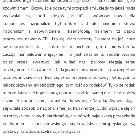
pejoratywnego zabarwienia słowu „nacjonalizm” i utożsamieniem go z
szowinizmem. Oczywiście poza tymi przypadkami , kiedy to jakaś nacja
wyzwalała się spod jakiegoś „ucisku” – wówczas nawet dla
komunistów nacjonalizm był dobry. Nad utożsamieniem słowa
nacjonalizm z szowinizmem , ksenofobią, rasizmem itd ciężko
pracowano nawet w PRL. I to się udało niestety. Niestety, bo jeśli chce
się doprowadzić do jakichś nienaturalnych zmian, to najpierw trzeba
zacząć manipulowanie językiem. To jest właśnie to redefiniowanie
pojęć przez lewactwo. Jak widać nasi politycy ulegają temu
bezkrytycznie. Pan Andrzej Duda grzmi z mównicy: „To są dwa zupełnie
przeciwne zjawiska i dwie zupełnie przeciwne postawy. Patriotyzm to
miłość ojczyzny, miłość bliźniego, to miłość do rodaków” Tylko że rodak
to przedstawiciel tego samego narodu, czyli tej samej nacji. I tak należy
rozumieć nacjonalizm: jako miłość do swojego Narodu. Wypowiadając
się w taki sposób o nacjonalizmie jak Pan Andrzej Duda, wpisuje się on
w retorykę lewicowych eurokratów, dla których największą przeszkodą
w tworzeniu marksistowskiego superpaństwa europejskiego są
postawy narodowe, czyli nacjonalistyczne.