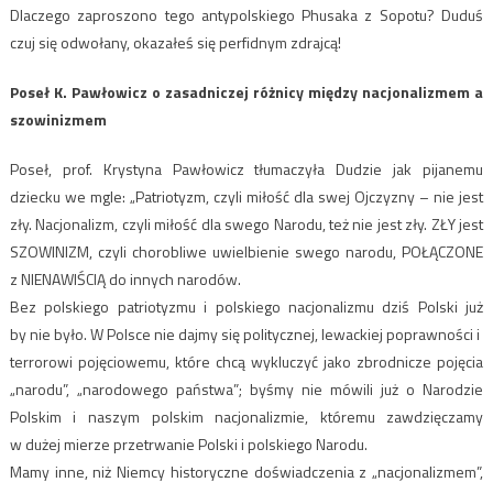
Dlaczego zaproszono tego antypolskiego Phusaka z Sopotu? Duduś
czuj się odwołany, okazałeś się perfidnym zdrajcą!
Poseł K. Pawłowicz o zasadniczej różnicy między nacjonalizmem a
szowinizmem
Poseł, prof. Krystyna Pawłowicz tłumaczyła Dudzie jak pijanemu
dziecku we mgle: „Patriotyzm, czyli miłość dla swej Ojczyzny – nie jest
zły. Nacjonalizm, czyli miłość dla swego Narodu, też nie jest zły. ZŁY jest
SZOWINIZM, czyli chorobliwe uwielbienie swego narodu, POŁĄCZONE
z NIENAWIŚCIĄ do innych narodów.
Bez polskiego patriotyzmu i polskiego nacjonalizmu dziś Polski już
by nie było. W Polsce nie dajmy się politycznej, lewackiej poprawności i
terrorowi pojęciowemu, które chcą wykluczyć jako zbrodnicze pojęcia
„narodu”, „narodowego państwa”; byśmy nie mówili już o Narodzie
Polskim i naszym polskim nacjonalizmie, któremu zawdzięczamy
w dużej mierze przetrwanie Polski i polskiego Narodu.
Mamy inne, niż Niemcy historyczne doświadczenia z „nacjonalizmem”,