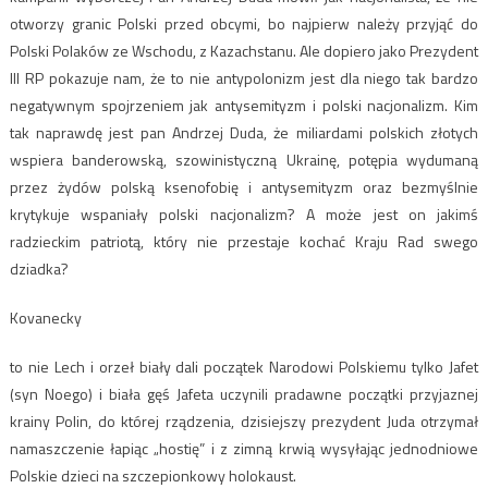
otworzy granic Polski przed obcymi, bo najpierw należy przyjąć do
Polski Polaków ze Wschodu, z Kazachstanu. Ale dopiero jako Prezydent
III RP pokazuje nam, że to nie antypolonizm jest dla niego tak bardzo
negatywnym spojrzeniem jak antysemityzm i polski nacjonalizm. Kim
tak naprawdę jest pan Andrzej Duda, że miliardami polskich złotych
wspiera banderowską, szowinistyczną Ukrainę, potępia wydumaną
przez żydów polską ksenofobię i antysemityzm oraz bezmyślnie
krytykuje wspaniały polski nacjonalizm? A może jest on jakimś
radzieckim patriotą, który nie przestaje kochać Kraju Rad swego
dziadka?
Kovanecky
to nie Lech i orzeł biały dali początek Narodowi Polskiemu tylko Jafet
(syn Noego) i biała gęś Jafeta uczynili pradawne początki przyjaznej
krainy Polin, do której rządzenia, dzisiejszy prezydent Juda otrzymał
namaszczenie łapiąc „hostię” i z zimną krwią wysyłając jednodniowe
Polskie dzieci na szczepionkowy holokaust.