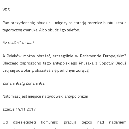
VRS
Pan prezydent się obudził – między celebracją rocznicy buntu Lutra a
tegoroczną chanuką. Albo obudził go telefon.
Noel 46.134.144.*
A Polaków można obrażać, szczególnie w Parlamencie Europejskim?
Dlaczego zaproszono tego antypolskiego Phusaka z Sopotu? Duduś
czuj się odwołany, okazałeś się perfidnym zdrajcą!
Zorianin62@Zorianin62
Natomiast jest miejsce na żydowski antypolonizm
attacus 14.11.2017
Od dziesięcioleci komuniści pracują ciężko nad nadaniem