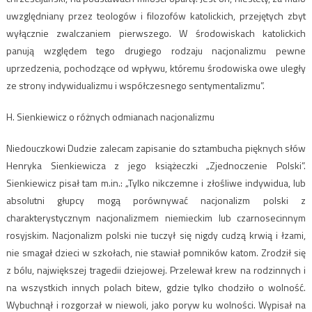
uwzględniany przez teologów i filozofów katolickich, przejętych zbyt
wyłącznie zwalczaniem pierwszego. W środowiskach katolickich
panują względem tego drugiego rodzaju nacjonalizmu pewne
uprzedzenia, pochodzące od wpływu, któremu środowiska owe uległy
ze strony indywidualizmu i współczesnego sentymentalizmu”.
H. Sienkiewicz o różnych odmianach nacjonalizmu
Niedouczkowi Dudzie zalecam zapisanie do sztambucha pięknych słów
Henryka Sienkiewicza z jego książeczki „Zjednoczenie Polski”.
Sienkiewicz pisał tam m.in.: „Tylko nikczemne i złośliwe indywidua, lub
absolutni głupcy mogą porównywać nacjonalizm polski z
charakterystycznym nacjonalizmem niemieckim lub czarnosecinnym
rosyjskim. Nacjonalizm polski nie tuczył się nigdy cudzą krwią i łzami,
nie smagał dzieci w szkołach, nie stawiał pomników katom. Zrodził się
z bólu, największej tragedii dziejowej. Przelewał krew na rodzinnych i
na wszystkich innych polach bitew, gdzie tylko chodziło o wolność.
Wybuchnął i rozgorzał w niewoli, jako poryw ku wolności. Wypisał na