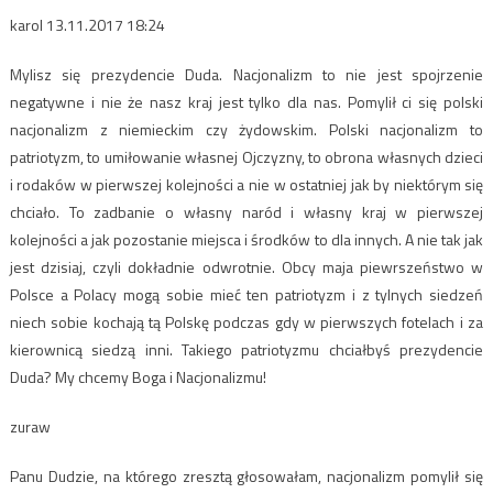
karol 13.11.2017 18:24
Mylisz się prezydencie Duda. Nacjonalizm to nie jest spojrzenie
negatywne i nie że nasz kraj jest tylko dla nas. Pomylił ci się polski
nacjonalizm z niemieckim czy żydowskim. Polski nacjonalizm to
patriotyzm, to umiłowanie własnej Ojczyzny, to obrona własnych dzieci
i rodaków w pierwszej kolejności a nie w ostatniej jak by niektórym się
chciało. To zadbanie o własny naród i własny kraj w pierwszej
kolejności a jak pozostanie miejsca i środków to dla innych. A nie tak jak
jest dzisiaj, czyli dokładnie odwrotnie. Obcy maja piewrszeństwo w
Polsce a Polacy mogą sobie mieć ten patriotyzm i z tylnych siedzeń
niech sobie kochają tą Polskę podczas gdy w pierwszych fotelach i za
kierownicą siedzą inni. Takiego patriotyzmu chciałbyś prezydencie
Duda? My chcemy Boga i Nacjonalizmu!
zuraw
Panu Dudzie, na którego zresztą głosowałam, nacjonalizm pomylił się