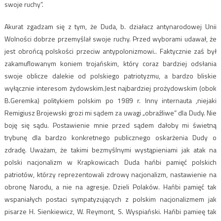
swoje ruchy”.
Akurat zgadzam się z tym, że Duda, b. działacz antynarodowej Unii
Wolności dobrze przemyślał swoje ruchy. Przed wyborami udawał, że
jest obrońcą polskości przeciw antypolonizmowi.. Faktycznie zaś był
zakamuflowanym koniem trojańskim, który coraz bardziej odsłania
swoje oblicze dalekie od polskiego patriotyzmu, a bardzo bliskie
wyłącznie interesom żydowskim.Jest najbardziej prożydowskim (obok
B.Geremka) politykiem polskim po 1989 r. Inny internauta ,niejaki
Remigiusz Brojewski grozi mi sądem za uwagi „obraźliwe” dla Dudy. Nie
boję się sądu. Postawienie mnie przed sądem dałoby mi świetną
trybunę dla bardzo konkretnego publicznego oskarżenia Dudy o
zdradę. Uważam, że takimi bezmyślnymi wystąpieniami jak atak na
polski nacjonalizm w Krapkowicach Duda hańbi pamięć polskich
patriotów, którzy reprezentowali zdrowy nacjonalizm, nastawienie na
obronę Narodu, a nie na agresje. Dzieli Polaków. Hańbi pamięć tak
wspaniałych postaci sympatyzujących z polskim nacjonalizmem jak
pisarze H. Sienkiewicz, W. Reymont, S. Wyspiański. Hańbi pamieę tak