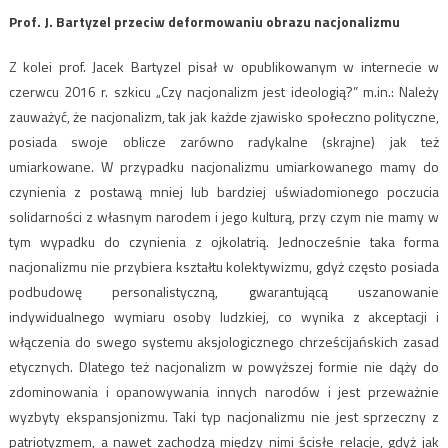
Prof. J. Bartyzel przeciw deformowaniu obrazu nacjonalizmu
Z kolei prof. Jacek Bartyzel pisał w opublikowanym w internecie w
czerwcu 2016 r. szkicu „Czy nacjonalizm jest ideologią?” m.in.: Należy
zauważyć, że nacjonalizm, tak jak każde zjawisko społeczno polityczne,
posiada swoje oblicze zarówno radykalne (skrajne) jak też
umiarkowane. W przypadku nacjonalizmu umiarkowanego mamy do
czynienia z postawą mniej lub bardziej uświadomionego poczucia
solidarności z własnym narodem i jego kulturą, przy czym nie mamy w
tym wypadku do czynienia z ojkolatrią. Jednocześnie taka forma
nacjonalizmu nie przybiera kształtu kolektywizmu, gdyż często posiada
podbudowę personalistyczną, gwarantującą uszanowanie
indywidualnego wymiaru osoby ludzkiej, co wynika z akceptacji i
włączenia do swego systemu aksjologicznego chrześcijańskich zasad
etycznych. Dlatego też nacjonalizm w powyższej formie nie dąży do
zdominowania i opanowywania innych narodów i jest przeważnie
wyzbyty ekspansjonizmu. Taki typ nacjonalizmu nie jest sprzeczny z
patriotyzmem, a nawet zachodzą między nimi ścisłe relacje, gdyż jak