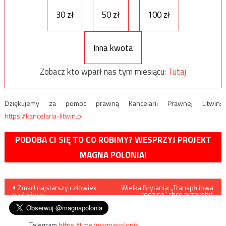
30 zł
50 zł
100 zł
Inna kwota
Zobacz kto wparł nas tym miesiącu:
Tutaj
Dziękujemy za pomoc prawną Kancelarii Prawnej Litwin:
https://kancelaria-litwin.pl
PODOBA CI SIĘ TO CO ROBIMY? WESPRZYJ PROJEKT
MAGNA POLONIA!
Nawigacja
Zmarł najstarszy człowiek
Wielka Brytania: „Transpłciowa
rodzina” chce przerobić
na świecie
swego syna na księżniczkę
wpisu
Disneya…
Telegram
https://t.me/magnapolonia