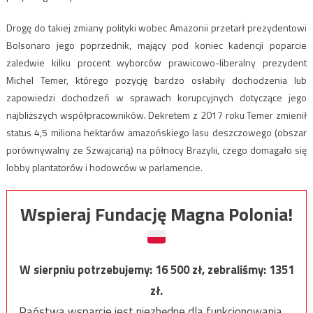
Drogę do takiej zmiany polityki wobec Amazonii przetarł prezydentowi
Bolsonaro jego poprzednik, mający pod koniec kadencji poparcie
zaledwie kilku procent wyborców prawicowo-liberalny prezydent
Michel Temer, którego pozycję bardzo osłabiły dochodzenia lub
zapowiedzi dochodzeń w sprawach korupcyjnych dotyczące jego
najbliższych współpracowników. Dekretem z 2017 roku Temer zmienił
status 4,5 miliona hektarów amazońskiego lasu deszczowego (obszar
porównywalny ze Szwajcarią) na północy Brazylii, czego domagało się
lobby plantatorów i hodowców w parlamencie.
Wspieraj Fundację Magna Polonia!
W sierpniu potrzebujemy:
16 500
zł, zebraliśmy:
1351
zł.
Państwa wsparcie jest niezbędne dla funkcjonowania