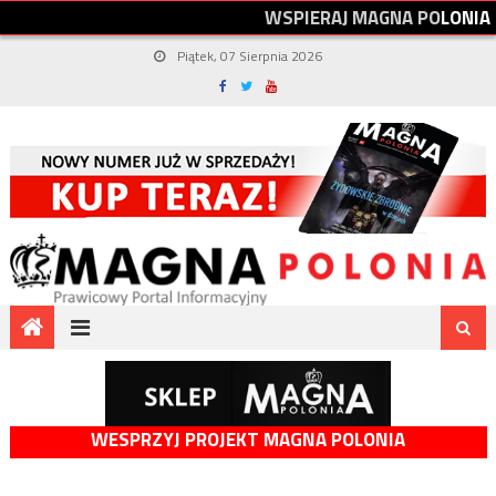
W
S
P
I
E
R
A
J
M
A
G
N
A
P
O
L
O
N
I
A
Piątek, 07 Sierpnia 2026
WESPRZYJ PROJEKT MAGNA POLONIA