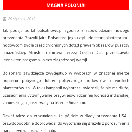
MAGNA POLONIA!
20 stycznia 2019
Jak podaje portal polsatnews.pl zgodnie z zapowiedziami nowego
prezydenta Brazylii Jaira Bolsonaro jego rząd udostępni plantatorom i
hodowcom bydła część chronionych dotąd prawem obszarów puszczy
amazońskiej. Minister rolnictwa Tereza Cristina Dias przedstawiła
jednak ten program w nieco złagodzonej wersji.
Bolsonaro zawdzięcza zwycięstwo w wyborach w znacznej mierze
poparciu potężnego lobby politycznego hodowców i wielkich
plantatorów soi. W toku kampanii wyborczej twierdził, że nie ma dłużej
uzasadnienia utrzymywanie przywilejów rdzennej ludności indiańskiej
zamieszkującej rezerwaty na terenie Amazonii.
Dawał także do zrozumienia, że pójdzie w ślady prezydenta USA i
prawdopodobnie doprowadzi do wycofania się Brazylii z porozumienia
paryskiego w sprawie klimatu.