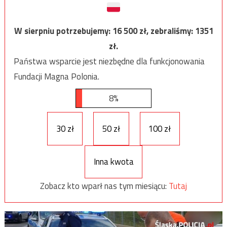
W sierpniu potrzebujemy:
16 500
zł, zebraliśmy:
1351
zł.
Państwa wsparcie jest niezbędne dla funkcjonowania
Fundacji Magna Polonia.
8%
30 zł
50 zł
100 zł
Inna kwota
Zobacz kto wparł nas tym miesiącu:
Tutaj