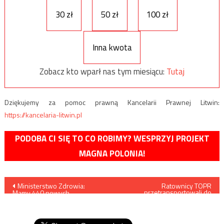
30 zł
50 zł
100 zł
Inna kwota
Zobacz kto wparł nas tym miesiącu:
Tutaj
Dziękujemy za pomoc prawną Kancelarii Prawnej Litwin:
https://kancelaria-litwin.pl
PODOBA CI SIĘ TO CO ROBIMY? WESPRZYJ PROJEKT
MAGNA POLONIA!
Nawigacja
Ministerstwo Zdrowia:
Ratownicy TOPR
przetransportowali do
Mamy 440 nowych
Zakopanego ciała dwójki
wpisu
przypadków zakażenia
turystów odnalezionych pod
koronawirusem, zmarło 15
Zawratem
osób