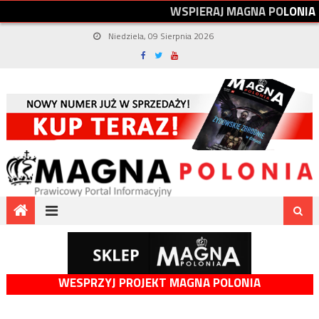
W
S
P
I
E
R
A
J
M
A
G
N
A
P
O
L
O
N
I
A
Niedziela, 09 Sierpnia 2026
WESPRZYJ PROJEKT MAGNA POLONIA