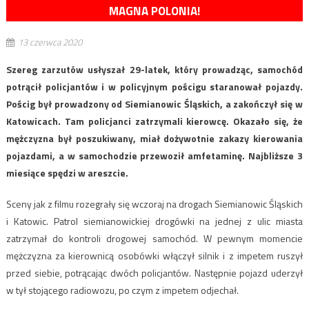
MAGNA POLONIA!
13 czerwca 2020
Szereg zarzutów usłyszał 29-latek, który prowadząc, samochód
potrącił policjantów i w policyjnym pościgu staranował pojazdy.
Pościg był prowadzony od Siemianowic Śląskich, a zakończył się w
Katowicach. Tam policjanci zatrzymali kierowcę. Okazało się, że
mężczyzna był poszukiwany, miał dożywotnie zakazy kierowania
pojazdami, a w samochodzie przewoził amfetaminę. Najbliższe 3
miesiące spędzi w areszcie.
Sceny jak z filmu rozegrały się wczoraj na drogach Siemianowic Śląskich
i Katowic. Patrol siemianowickiej drogówki na jednej z ulic miasta
zatrzymał do kontroli drogowej samochód. W pewnym momencie
mężczyzna za kierownicą osobówki włączył silnik i z impetem ruszył
przed siebie, potrącając dwóch policjantów. Następnie pojazd uderzył
w tył stojącego radiowozu, po czym z impetem odjechał.