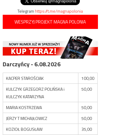
Telegram
https://t.me/magnapolonia
WESPRZYJ PROJEKT MAGNA POLONIA
Darczyńcy - 6.08.2026
KACPER STAROŚCIAK
100,00
KULCZYK GRZEGORZ POLIŃSKA i
50,00
KULCZYK KATARZYNA
MARIA KOSTRZEWA
50,00
JERZY T MICHAJŁOWICZ
50,00
KOZIOŁ BOGUSŁAW
35,00