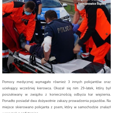
Pomocy medycznej wymagało również 3 innych policjantów oraz
uciekający wcześniej kierowca. Okazał się nim 29-latek, który był
poszukiwany w związku z koniecznością odbycia kar więzienia.
Ponadto posiadał dwa dożywotnie zakazy prowadzenia pojazdów. Na
miejsce skierowano policjanta z psem, który w samochodzie znalazł