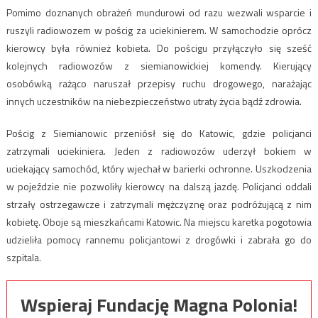
Pomimo doznanych obrażeń mundurowi od razu wezwali wsparcie i
ruszyli radiowozem w pościg za uciekinierem. W samochodzie oprócz
kierowcy była również kobieta. Do pościgu przyłączyło się sześć
kolejnych radiowozów z siemianowickiej komendy. Kierujący
osobówką rażąco naruszał przepisy ruchu drogowego, narażając
innych uczestników na niebezpieczeństwo utraty życia bądź zdrowia.
Pościg z Siemianowic przeniósł się do Katowic, gdzie policjanci
zatrzymali uciekiniera. Jeden z radiowozów uderzył bokiem w
uciekający samochód, który wjechał w barierki ochronne. Uszkodzenia
w pojeździe nie pozwoliły kierowcy na dalszą jazdę. Policjanci oddali
strzały ostrzegawcze i zatrzymali mężczyznę oraz podróżującą z nim
kobietę. Oboje są mieszkańcami Katowic. Na miejscu karetka pogotowia
udzieliła pomocy rannemu policjantowi z drogówki i zabrała go do
szpitala.
Wspieraj Fundację Magna Polonia!