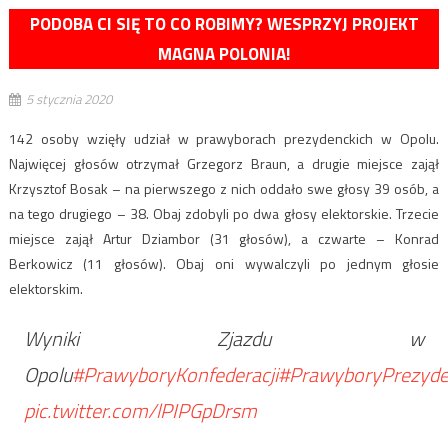
PODOBA CI SIĘ TO CO ROBIMY? WESPRZYJ PROJEKT
MAGNA POLONIA!
5 stycznia 2020
142 osoby wzięły udział w prawyborach prezydenckich w Opolu.
Najwięcej głosów otrzymał Grzegorz Braun, a drugie miejsce zajął
Krzysztof Bosak – na pierwszego z nich oddało swe głosy 39 osób, a
na tego drugiego – 38. Obaj zdobyli po dwa głosy elektorskie. Trzecie
miejsce zajął Artur Dziambor (31 głosów), a czwarte – Konrad
Berkowicz (11 głosów). Obaj oni wywalczyli po jednym głosie
elektorskim.
Wyniki Zjazdu w
Opolu
#PrawyboryKonfederacji
#PrawyboryPrezyde
pic.twitter.com/lPIPGpDrsm