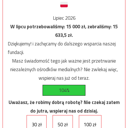
Lipiec 2026
W lipcu potrzebowaliśmy:
15 000
zł, zebraliśmy:
15
633,5
zł.
Dziękujemy! i zachęcamy do dalszego wsparcia naszej
fundacji.
Masz świadomość tego jak ważne jest przetrwanie
niezależnych ośrodków medialnych? Nie zwlekaj więc,
wspieraj nas już od teraz.
104%
Uważasz, że robimy dobrą robotę? Nie czekaj zatem
do jutra, wspieraj nas od dzisiaj.
30 zł
50 zł
100 zł