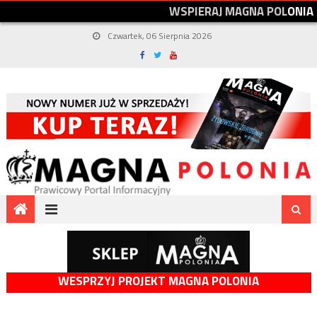
W
S
P
I
E
R
A
J
M
A
G
N
A
P
O
L
O
N
I
A
Czwartek, 06 Sierpnia 2026
WESPRZYJ PROJEKT MAGNA POLONIA