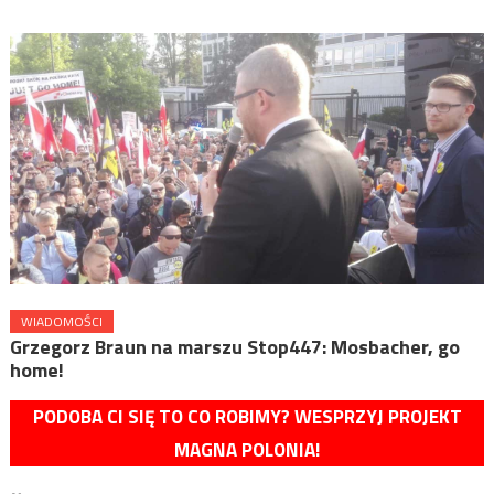
WIADOMOŚCI
Grzegorz Braun na marszu Stop447: Mosbacher, go
home!
PODOBA CI SIĘ TO CO ROBIMY? WESPRZYJ PROJEKT
MAGNA POLONIA!