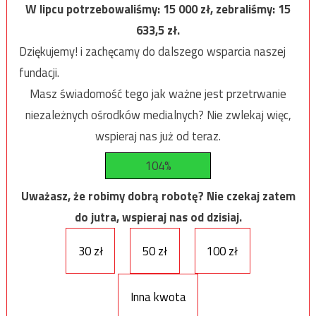
W lipcu potrzebowaliśmy:
15 000
zł, zebraliśmy:
15
633,5
zł.
Dziękujemy! i zachęcamy do dalszego wsparcia naszej
fundacji.
Masz świadomość tego jak ważne jest przetrwanie
niezależnych ośrodków medialnych? Nie zwlekaj więc,
wspieraj nas już od teraz.
104%
Uważasz, że robimy dobrą robotę? Nie czekaj zatem
do jutra, wspieraj nas od dzisiaj.
30 zł
50 zł
100 zł
Inna kwota