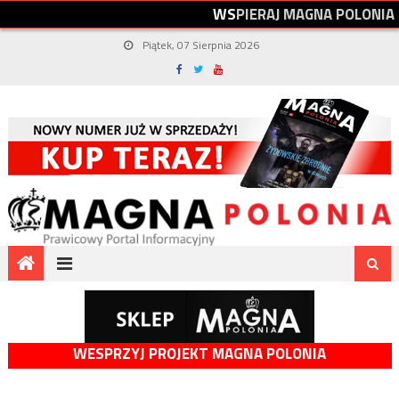
W
S
P
I
E
R
A
J
M
A
G
N
A
P
O
L
O
N
I
A
Piątek, 07 Sierpnia 2026
WESPRZYJ PROJEKT MAGNA POLONIA