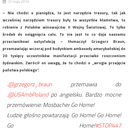
12 maja 2019
– Nie chodzi o pieniądze, to jest narzędzie tresury, tak jak
wcześniej narzędziem tresury były te wszystkie kłamstwa, to
robienie z Polaków winowajców II Wojny Światowej. To tylko
środek do osiągnięcia celu. To nie jest to co daje naszemu
przeciwnikowi satysfakcję – tłumaczył Grzegorz Braun,
przemawiając wczoraj pod budynkiem ambasady amerykańskiej do
20 tysięcy uczestników manifestacji przeciwko roszczeniom
żydowskim. Zwrócił on uwagę, że tu chodzi o „wrogie przejęcie
państwa polskiego”.
.
@grzegorz_braun
przemawia do
.
@USAmbPoland
po angielsku. Bardzo mocne
przemówienie: Mosbacher Go Home!
Ludzie głośno powtarzają: Go Home! Go Home!
Go Home!
#STOP447