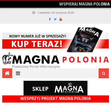
W
S
P
I
E
R
A
J
M
A
G
N
A
P
O
L
O
N
I
A
Czwartek, 06 Sierpnia 2026
WESPRZYJ PROJEKT MAGNA POLONIA