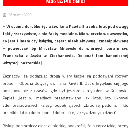
MAGNA POLONIA!
12 marca 2023
– W ocenie dorobku życia św. Jana Pawła II trzeba brać pod uwagę
fakty rzeczywiste, a nie fakty medialne. Nie wierzcie we wszystko,
co jest filmem czy książką, często nieobiektywną i zmanipulowaną
– powiedział bp Mirosław Milewski do wiernych parafii św.
Franciszka z Asyżu w Ciechanowie. Dokonał tam kanonicznej
wizytacji pasterskiej.
Zaznaczył, że podążając drogą wiary ludzie są poddawani różnym
próbom. Obecna dotyczy św. Jana Pawła II. Ostro krytykuje się jego
postępowanie z czasów, gdy był jeszcze kardynałem w Krakowie.
Papież „jest w mediach przedstawiany jak ktoś, kto ukrywał
zdemoralizowanych księży, popełniających zbrodnię pedofilii, i kto
przedkładał ich dobro ponad dobro ofiar, skrzywdzonych dzieci”.
Biskup pomocniczy diecezji płockiej podkreślił, że autorzy takiej oceny