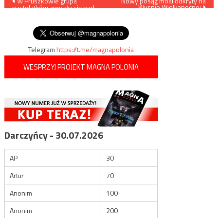
Nawigacja
W Pruszkowie grupa
Nowy posąg moai odkryty na
Wyspie Wielkanocnej
nastolatków znęcała się nad
wpisu
chłopakiem. Film
zamieszczono w sieci
Telegram
https://t.me/magnapolonia
WESPRZYJ PROJEKT MAGNA POLONIA
Darczyńcy - 30.07.2026
AP
30
Artur
70
Anonim
100
Anonim
200