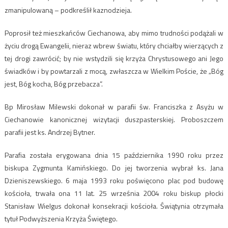
zmanipulowaną – podkreślił kaznodzieja.
Poprosił też mieszkańców Ciechanowa, aby mimo trudności podążali w
życiu drogą Ewangelii, nieraz wbrew światu, który chciałby wierzących z
tej drogi zawrócić; by nie wstydzili się krzyża Chrystusowego ani Jego
świadków i by powtarzali z mocą, zwłaszcza w Wielkim Poście, że „Bóg
jest, Bóg kocha, Bóg przebacza”.
Bp Mirosław Milewski dokonał w parafii św. Franciszka z Asyżu w
Ciechanowie kanonicznej wizytacji duszpasterskiej. Proboszczem
parafii jest ks. Andrzej Bytner.
Parafia została erygowana dnia 15 października 1990 roku przez
biskupa Zygmunta Kamińskiego. Do jej tworzenia wybrał ks. Jana
Dzieniszewskiego. 6 maja 1993 roku poświęcono plac pod budowę
kościoła, trwała ona 11 lat. 25 września 2004 roku biskup płocki
Stanisław Wielgus dokonał konsekracji kościoła. Świątynia otrzymała
tytuł Podwyższenia Krzyża Świętego.