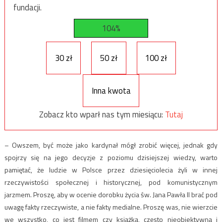
fundacji.
104%
30 zł
50 zł
100 zł
Inna kwota
Zobacz kto wparł nas tym miesiącu:
Tutaj
– Owszem, być może jako kardynał mógł zrobić więcej, jednak gdy
spojrzy się na jego decyzje z poziomu dzisiejszej wiedzy, warto
pamiętać, że ludzie w Polsce przez dziesięciolecia żyli w innej
rzeczywistości społecznej i historycznej, pod komunistycznym
jarzmem. Proszę, aby w ocenie dorobku życia św. Jana Pawła II brać pod
uwagę fakty rzeczywiste, a nie fakty medialne. Proszę was, nie wierzcie
we wszystko, co jest filmem czy książką, często nieobiektywną i