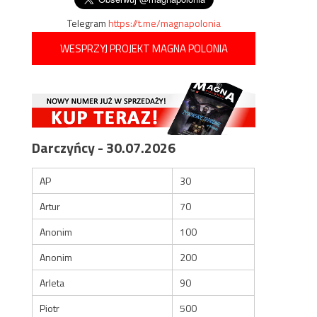
Telegram
https://t.me/magnapolonia
WESPRZYJ PROJEKT MAGNA POLONIA
Darczyńcy - 30.07.2026
AP
30
Artur
70
Anonim
100
Anonim
200
Arleta
90
Piotr
500