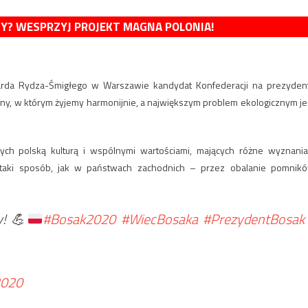
MY? WESPRZYJ PROJEKT MAGNA POLONIA!
arda Rydza-Śmigłego w Warszawie kandydat Konfederacji na prezyden
kojny, w którym żyjemy harmonijnie, a największym problem ekologicznym je
nych polską kulturą i wspólnymi wartościami, mających różne wyznania
 taki sposób, jak w państwach zachodnich – przez obalanie pomnik
y!
💪
#Bosak2020
#WiecBosaka
#PrezydentBosak
2020