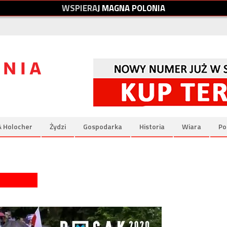
W
S
P
I
E
R
A
J
M
A
G
N
A
P
O
L
O
N
I
A
& Holocher
Żydzi
Gospodarka
Historia
Wiara
Po