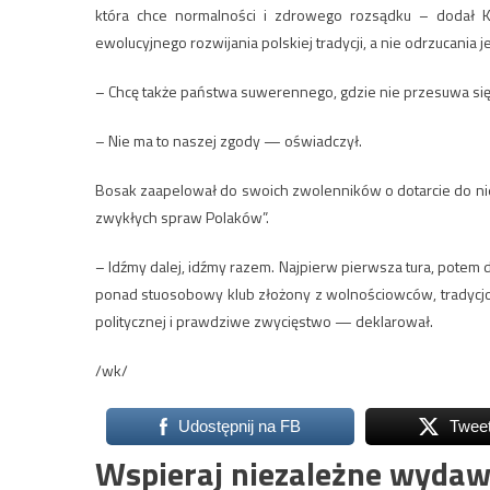
która chce normalności i zdrowego rozsądku – dodał K
ewolucyjnego rozwijania polskiej tradycji, a nie odrzucania j
– Chcę także państwa suwerennego, gdzie nie przesuwa się 
– Nie ma to naszej zgody — oświadczył.
Bosak zaapelował do swoich zwolenników o dotarcie do ni
zwykłych spraw Polaków”.
– Idźmy dalej, idźmy razem. Najpierw pierwsza tura, potem 
ponad stuosobowy klub złożony z wolnościowców, tradycjo
politycznej i prawdziwe zwycięstwo — deklarował.
/wk/
Udostępnij na FB
Twee
Wspieraj niezależne wydaw