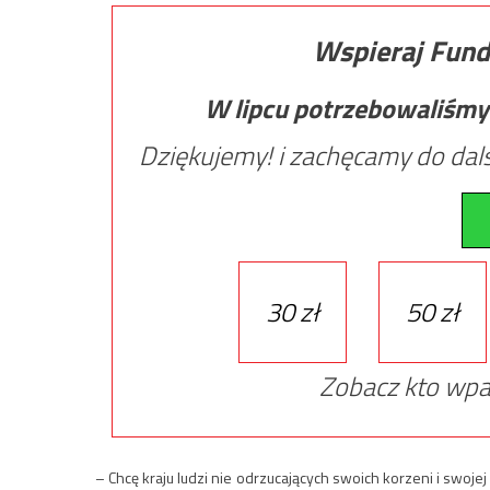
Wspieraj Fund
W lipcu potrzebowaliśmy
Dziękujemy! i zachęcamy do dals
30 zł
50 zł
Zobacz kto wpa
– Chcę kraju ludzi nie odrzucających swoich korzeni i swoje