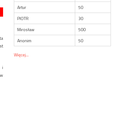
Artur
50
PIOTR
30
Mirosław
500
ta
Anonim
50
st
Więcej...
 i
ów