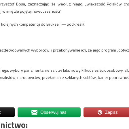
rzysztof Bosa, zaznaczając, że według niego, „większość Polaków ch
ej w imię źle pojętej nowoczesności”.
kolejnych kompetencji do Brukseli — podkreślił.
ezdecydowanych wyborców, i przekonywanie ich, że jego program „dotyc
druga, wybory parlamentarne za trzy lata, nowy kilkudziesięcioosobowy, al
nalistów, narodowców, przełamanie szklanych sufitów, barier poprawnoś
t
Obserwuj nas
Zapisz
nictwo: