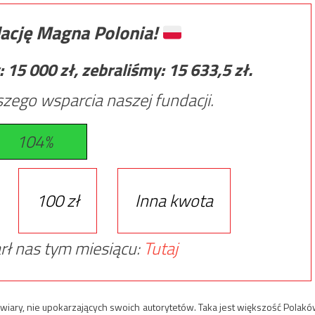
ację Magna Polonia!
:
15 000
zł, zebraliśmy:
15 633,5
zł.
zego wsparcia naszej fundacji.
104%
100 zł
Inna kwota
rł nas tym miesiącu:
Tutaj
j wiary, nie upokarzających swoich autorytetów. Taka jest większość Polakó