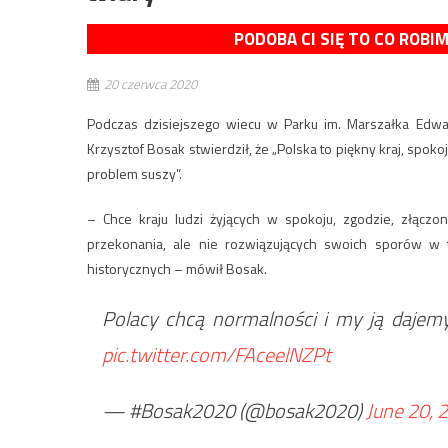
PODOBA CI SIĘ TO CO ROBI
20 czerwca 2020
Podczas dzisiejszego wiecu w Parku im. Marszałka Edw
Krzysztof Bosak stwierdził, że „Polska to piękny kraj, spo
problem suszy”.
– Chce kraju ludzi żyjących w spokoju, zgodzie, złączo
przekonania, ale nie rozwiązujących swoich sporów w
historycznych – mówił Bosak.
Polacy chcą normalności i my ją dajem
pic.twitter.com/FAceelNZPt
— #Bosak2020 (@bosak2020)
June 20, 