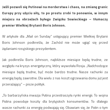
Jeśli pozwoli się Putinowi na morderstwa i chaos, na zmianę granic
Europy przy użyciu siły, to po prostu zrobi to ponownie, w innym
miejscu na obrzeżach byłego Związku Sowieckiego – tłumaczy
premier Wielkiej Brytanii Boris Johnson.
W artykule dla „Mail on Sunday” ustępujący premier Wielkiej Brytanii
Boris Johnson podkreśla, że Zachód nie może ugiąć się przed
żądaniami rosyjskiego prezydentem.
Jak podkreśla Boris Johnson, najbliższe miesiące będą trudne, ze
względu na kryzys energetyczny, który wywołała Rosja. „Nadchodzące
miesiące będą trudne, być może bardzo trudne. Nasze rachunki za
energię będą zawrotne. Dla wielu z nas koszt ogrzewania domu już jest
przerażający” – pisze polityk.
„To barbarzyńska inwazja Putina przestraszyła rynki energii. To wojna
Putina powoduje koszty dla brytyjskich konsumentów. To dlatego
wasze rachunki za energię podwajają się. Obawiam się, że Putin o tym