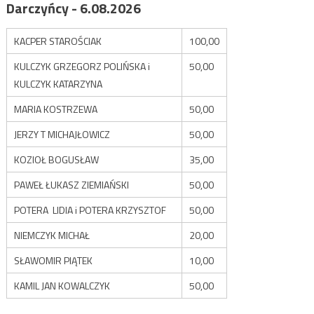
Darczyńcy - 6.08.2026
KACPER STAROŚCIAK
100,00
KULCZYK GRZEGORZ POLIŃSKA i
50,00
KULCZYK KATARZYNA
MARIA KOSTRZEWA
50,00
JERZY T MICHAJŁOWICZ
50,00
KOZIOŁ BOGUSŁAW
35,00
PAWEŁ ŁUKASZ ZIEMIAŃSKI
50,00
POTERA LIDIA i POTERA KRZYSZTOF
50,00
NIEMCZYK MICHAŁ
20,00
SŁAWOMIR PIĄTEK
10,00
KAMIL JAN KOWALCZYK
50,00