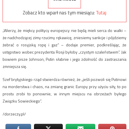
Zobacz kto wparł nas tym miesiącu:
Tutaj
„Wierzy, że miękcy politycy europejscy nie będą mieli serca do walki –
że nadchodzącej zimy rzucimy rękawicę, zniesiemy sankcje i pójdziemy
żebrać o rosyjską ropę i gaz” – dodaje premier, podkreślając, że
ustępstwo wobec prezydenta Rosji byłoby „czystym szaleństwem”. Jak
bowiem pisze Johnson, Putin słabnie i jego zdolność do zastraszania
zmniejsza się.
Szef brytyjskiego rząd stwierdza również, że „jeśli pozwoli się Putinowi
na morderstwa i chaos, na zmianę granic Europy przy użyciu siły, to po
prostu zrobi to ponownie, w innym miejscu na obrzeżach byłego
Związku Sowieckiego”.
/dorzeczy.pl/