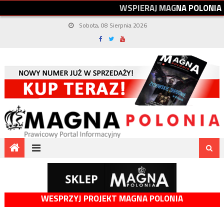
W
S
P
I
E
R
A
J
M
A
G
N
A
P
O
L
O
N
I
A
Sobota, 08 Sierpnia 2026
WESPRZYJ PROJEKT MAGNA POLONIA