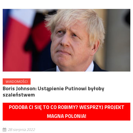
WIADOMOŚCI
Boris Johnson: Ustąpienie Putinowi byłoby
szaleństwem
PODOBA CI SIĘ TO CO ROBIMY? WESPRZYJ PROJEKT
MAGNA POLONIA!
28 sierpnia 2022