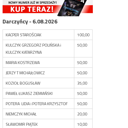
Darczyńcy - 6.08.2026
KACPER STAROŚCIAK
100,00
KULCZYK GRZEGORZ POLIŃSKA i
50,00
KULCZYK KATARZYNA
MARIA KOSTRZEWA
50,00
JERZY T MICHAJŁOWICZ
50,00
KOZIOŁ BOGUSŁAW
35,00
PAWEŁ ŁUKASZ ZIEMIAŃSKI
50,00
POTERA LIDIA i POTERA KRZYSZTOF
50,00
NIEMCZYK MICHAŁ
20,00
SŁAWOMIR PIĄTEK
10,00