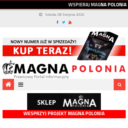
W
S
P
I
E
R
A
J
M
A
G
N
A
P
O
L
O
N
I
A
Sobota, 08 Sierpnia 2026
WESPRZYJ PROJEKT MAGNA POLONIA