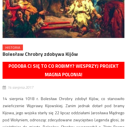
HISTORIA
Bolesław Chrobry zdobywa Kijów
PODOBA CI SIĘ TO CO ROBIMY? WESPRZYJ PROJEKT
MAGNA POLONIA!
14 sierpnia 2017
14 sierpnia 1018 r. Bolesław Chrobry zdobył Kijów, co stanowiło
zwieńczenie Wyprawy Kijowskiej. Zanim jednak dotarł pod bramy
Kijowa, jego wojska starły się 22 lipcaz oddziałami Jarosława Mądrego
pod Wołyniem, odnosząc zdecydowane zwycięstwo Legenda głosi, że
wjeżdżając do miasta, Bolesław Chrobry wyszczerbił o Złotą Bramę