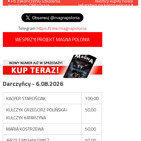
Nawigacja
Po zakończeniu szkolenia
Niemcy kupiły nowe
lekarstwo na koronawirusa
morskiego ORP Orzeł
wpisu
powrócił do portu
Telegram
https://t.me/magnapolonia
WESPRZYJ PROJEKT MAGNA POLONIA
Darczyńcy - 6.08.2026
KACPER STAROŚCIAK
100,00
KULCZYK GRZEGORZ POLIŃSKA i
50,00
KULCZYK KATARZYNA
MARIA KOSTRZEWA
50,00
JERZY T MICHAJŁOWICZ
50,00