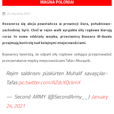
MAGNA POLONIA!
24 stycznia 2021
Rozszerza się akcja powstańcza w prowincji Dara, południowo-
zachodniej Syrii. Choć w rejon walk syryjskie siły rządowe kierują
coraz to nowe oddziały wojska, przeciwnicy Baszara Al-Asada
przejmują kontrolę nad kolejnymi miejscowościami.
Bojownicy twierdzą, że odparli siły rządowe usiłujące przeprowadzić
przeciwnatarcie między miejscowościami Tafas i Muzayrib.
Rejim saldırısını püskürten Muhalif savaşçılar.-
Tafas
pic.twitter.com/AZdcXQckmX
— Second ARMY (@SecondArmy__)
January
24, 2021