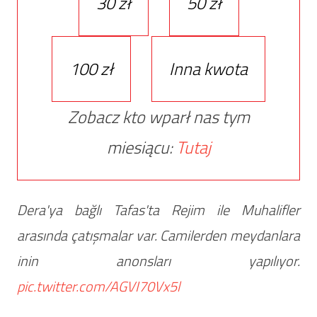
30 zł
50 zł
100 zł
Inna kwota
Zobacz kto wparł nas tym
miesiącu:
Tutaj
Dera'ya bağlı Tafas'ta Rejim ile Muhalifler
arasında çatışmalar var. Camilerden meydanlara
inin anonsları yapılıyor.
pic.twitter.com/AGVI70Vx5l