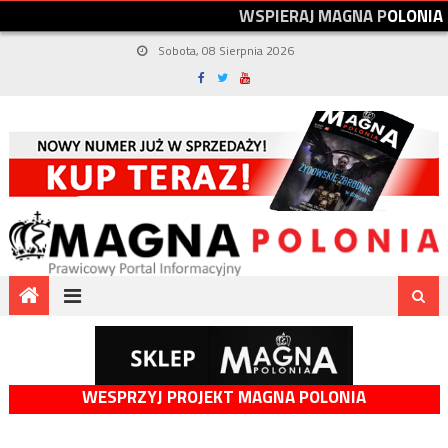
W
S
P
I
E
R
A
J
M
A
G
N
A
P
O
L
O
N
I
A
Sobota, 08 Sierpnia 2026
WESPRZYJ PROJEKT MAGNA POLONIA