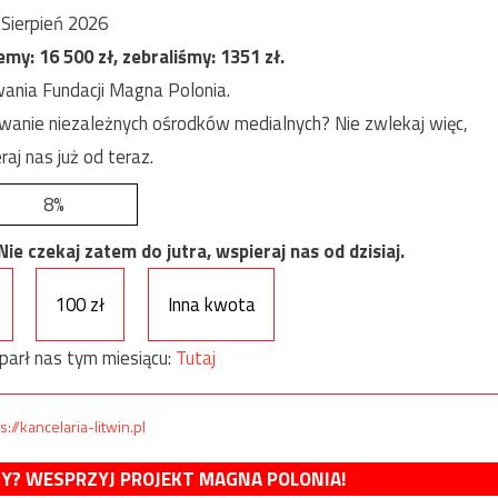
Sierpień 2026
jemy:
16 500
zł, zebraliśmy:
1351
zł.
ania Fundacji Magna Polonia.
anie niezależnych ośrodków medialnych? Nie zwlekaj więc,
raj nas już od teraz.
8%
e czekaj zatem do jutra, wspieraj nas od dzisiaj.
100 zł
Inna kwota
parł nas tym miesiącu:
Tutaj
s://kancelaria-litwin.pl
MY? WESPRZYJ PROJEKT MAGNA POLONIA!