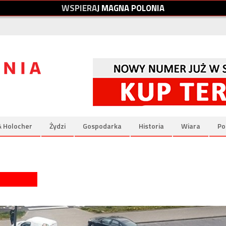
W
S
P
I
E
R
A
J
M
A
G
N
A
P
O
L
O
N
I
A
& Holocher
Żydzi
Gospodarka
Historia
Wiara
Po