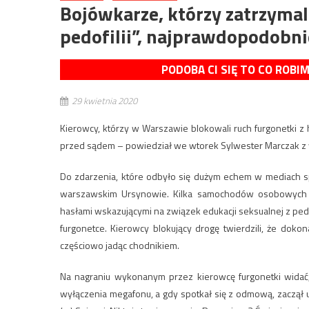
Bojówkarze, którzy zatrzyma
pedofilii”, najprawdopodobni
PODOBA CI SIĘ TO CO ROBI
29 kwietnia 2020
Kierowcy, którzy w Warszawie blokowali ruch furgonetki z
przed sądem – powiedział we wtorek Sylwester Marczak z w
Do zdarzenia, które odbyło się dużym echem w mediach sp
warszawskim Ursynowie. Kilka samochodów osobowych bl
hasłami wskazującymi na związek edukacji seksualnej z pe
furgonetce. Kierowcy blokujący drogę twierdzili, że doko
częściowo jadąc chodnikiem.
Na nagraniu wykonanym przez kierowcę furgonetki widać
wyłączenia megafonu, a gdy spotkał się z odmową, zaczął 