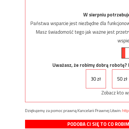
W sierpniu potrzebu
Państwa wsparcie jest niezbędne dla funkcjonow
Masz świadomość tego jak ważne jest przetrw
wspie
Uważasz, że robimy dobrą robotę? Ni
30 zł
50 zł
Zobacz kto w
Dziękujemy za pomoc prawną Kancelarii Prawnej Litwin:
http
PODOBA CI SIĘ TO CO ROBI