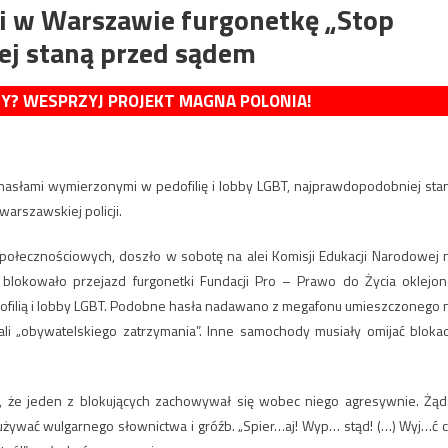
li w Warszawie furgonetkę „Stop
ej staną przed sądem
MY? WESPRZYJ PROJEKT MAGNA POLONIA!
 hasłami wymierzonymi w pedofilię i lobby LGBT, najprawdopodobniej sta
arszawskiej policji.
ołecznościowych, doszło w sobotę na alei Komisji Edukacji Narodowej 
okowało przejazd furgonetki Fundacji Pro – Prawo do Życia oklejon
dofilią i lobby LGBT. Podobne hasła nadawano z megafonu umieszczonego 
nali „obywatelskiego zatrzymania”. Inne samochody musiały omijać bloka
, że jeden z blokujących zachowywał się wobec niego agresywnie. Żąd
używać wulgarnego słownictwa i gróźb. „Spier…aj! Wyp… stąd! (…) Wyj…ć c