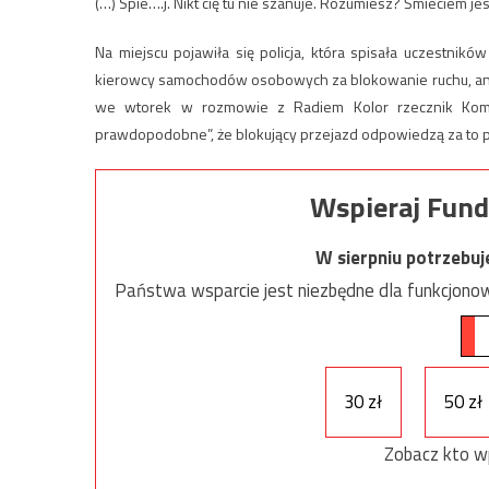
(…) Spie….j. Nikt cię tu nie szanuje. Rozumiesz? Śmieciem jes
Na miejscu pojawiła się policja, która spisała uczestnikó
kierowcy samochodów osobowych za blokowanie ruchu, ani
we wtorek w rozmowie z Radiem Kolor rzecznik Komend
prawdopodobne”, że blokujący przejazd odpowiedzą za to p
Wspieraj Fund
W sierpniu potrzebu
Państwa wsparcie jest niezbędne dla funkcjonow
30 zł
50 zł
Zobacz kto w