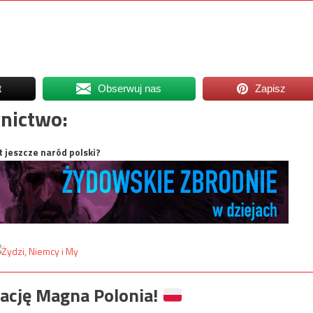
t
Obserwuj nas
Zapisz
nictwo:
t jeszcze naród polski?
ację Magna Polonia!