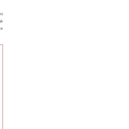
ni
ak
ce