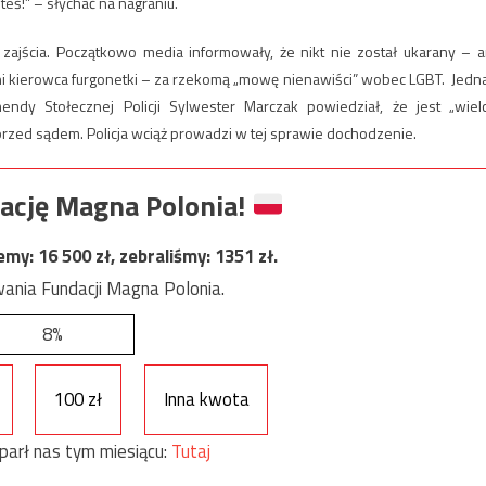
teś!” – słychać na nagraniu.
w zajścia. Początkowo media informowały, że nikt nie został ukarany – a
 kierowca furgonetki – za rzekomą „mowę nienawiści” wobec LGBT. Jedn
y Stołecznej Policji Sylwester Marczak powiedział, że jest „wiel
rzed sądem. Policja wciąż prowadzi w tej sprawie dochodzenie.
ację Magna Polonia!
jemy:
16 500
zł, zebraliśmy:
1351
zł.
ania Fundacji Magna Polonia.
8%
100 zł
Inna kwota
parł nas tym miesiącu:
Tutaj