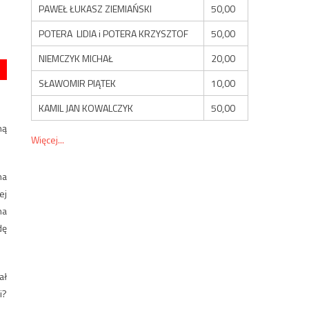
PAWEŁ ŁUKASZ ZIEMIAŃSKI
50,00
POTERA LIDIA i POTERA KRZYSZTOF
50,00
NIEMCZYK MICHAŁ
20,00
SŁAWOMIR PIĄTEK
10,00
KAMIL JAN KOWALCZYK
50,00
ną
Więcej...
na
ej
na
dę
ał
i?