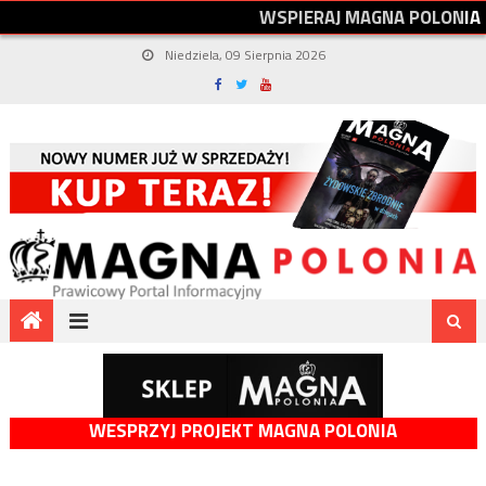
W
S
P
I
E
R
A
J
M
A
G
N
A
P
O
L
O
N
I
A
Niedziela, 09 Sierpnia 2026
WESPRZYJ PROJEKT MAGNA POLONIA