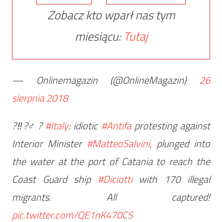
Zobacz kto wparł nas tym
miesiącu:
Tutaj
— Onlinemagazin (@OnlineMagazin)
26
sierpnia 2018
?‼?‍♂️?
#Italy
: idiotic
#Antifa
protesting against
Interior Minister
#MatteoSalvini
, plunged into
the water at the port of Catania to reach the
Coast Guard ship
#Diciotti
with 170 illegal
migrants. All captured!
pic.twitter.com/QE1nK470CS