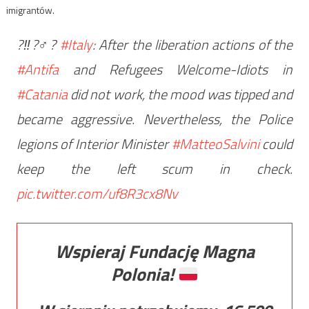
imigrantów.
?‼?‍♂️?
#Italy
: After the liberation actions of the
#Antifa
and Refugees Welcome-Idiots in
#Catania
did not work, the mood was tipped and
became aggressive. Nevertheless, the Police
legions of Interior Minister
#MatteoSalvini
could
keep the left scum in check.
pic.twitter.com/uf8R3cx8Nv
Wspieraj Fundację Magna
Polonia!