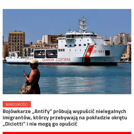
WIADOMOŚCI
Bojówkarze „Antify” próbują wypuścić nielegalnych
imigrantów, którzy przebywają na pokładzie okrętu
„Diciotti” i nie mogą go opuścić