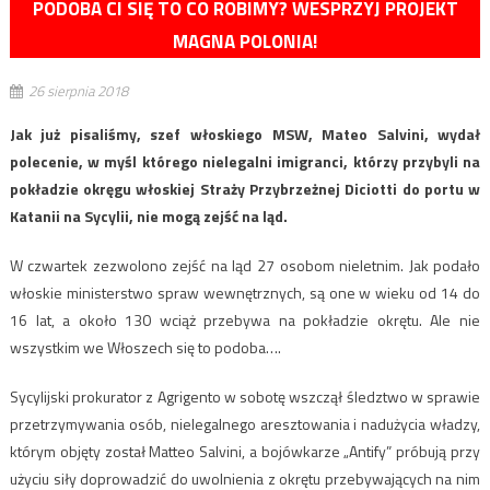
PODOBA CI SIĘ TO CO ROBIMY? WESPRZYJ PROJEKT
MAGNA POLONIA!
26 sierpnia 2018
Jak już pisaliśmy, szef włoskiego MSW, Mateo Salvini, wydał
polecenie, w myśl którego nielegalni imigranci, którzy przybyli na
pokładzie okręgu włoskiej Straży Przybrzeżnej Diciotti do portu w
Katanii na Sycylii, nie mogą zejść na ląd.
W czwartek zezwolono zejść na ląd 27 osobom nieletnim. Jak podało
włoskie ministerstwo spraw wewnętrznych, są one w wieku od 14 do
16 lat, a około 130 wciąż przebywa na pokładzie okrętu. Ale nie
wszystkim we Włoszech się to podoba….
Sycylijski prokurator z Agrigento w sobotę wszczął śledztwo w sprawie
przetrzymywania osób, nielegalnego aresztowania i nadużycia władzy,
którym objęty został Matteo Salvini, a bojówkarze „Antify” próbują przy
użyciu siły doprowadzić do uwolnienia z okrętu przebywających na nim