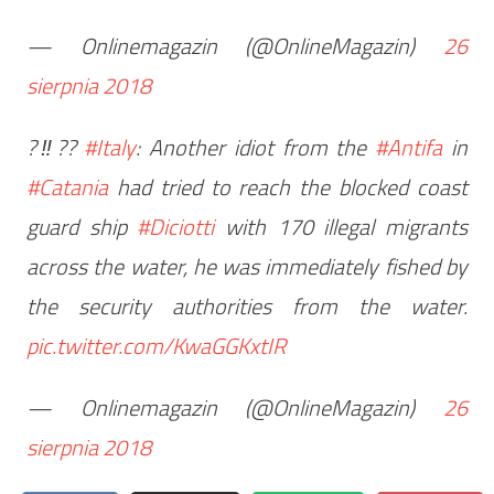
— Onlinemagazin (@OnlineMagazin)
26
sierpnia 2018
?‼??
#Italy
: Another idiot from the
#Antifa
in
#Catania
had tried to reach the blocked coast
guard ship
#Diciotti
with 170 illegal migrants
across the water, he was immediately fished by
the security authorities from the water.
pic.twitter.com/KwaGGKxtIR
— Onlinemagazin (@OnlineMagazin)
26
sierpnia 2018