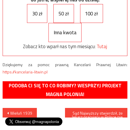
30 zł
50 zł
100 zł
Inna kwota
Zobacz kto wparł nas tym miesiącu:
Tutaj
Dziękujemy za pomoc prawną Kancelarii Prawnej Litwin:
https://kancelaria-litwin.pl
PODOBA CI SIĘ TO CO ROBIMY? WESPRZYJ PROJEKT
MAGNA POLONIA!
Nawigacja
Wieluń 1939
Sąd Najwyższy stwierdził, że
lekarz pracujący w Polsce nie
musi znać języka polskiego
wpisu