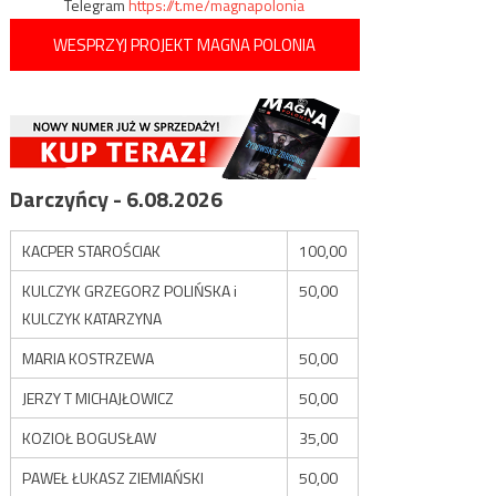
Telegram
https://t.me/magnapolonia
WESPRZYJ PROJEKT MAGNA POLONIA
Darczyńcy - 6.08.2026
KACPER STAROŚCIAK
100,00
KULCZYK GRZEGORZ POLIŃSKA i
50,00
KULCZYK KATARZYNA
MARIA KOSTRZEWA
50,00
JERZY T MICHAJŁOWICZ
50,00
KOZIOŁ BOGUSŁAW
35,00
PAWEŁ ŁUKASZ ZIEMIAŃSKI
50,00