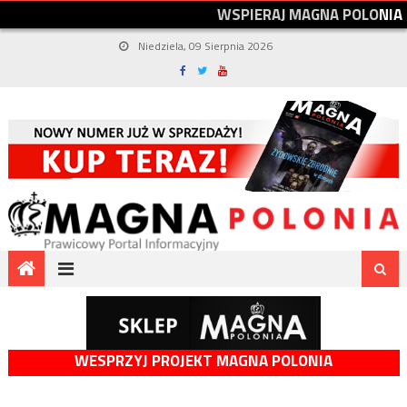
W
S
P
I
E
R
A
J
M
A
G
N
A
P
O
L
O
N
I
A
Niedziela, 09 Sierpnia 2026
WESPRZYJ PROJEKT MAGNA POLONIA