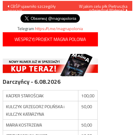
Nawigacja
CBŚP ujawniło szczegóły
W jakim celu płk Pietruszka
odwiedzał Wałęsę?
operacji
wpisu
Telegram
https://t.me/magnapolonia
WESPRZYJ PROJEKT MAGNA POLONIA
Darczyńcy - 6.08.2026
KACPER STAROŚCIAK
100,00
KULCZYK GRZEGORZ POLIŃSKA i
50,00
KULCZYK KATARZYNA
MARIA KOSTRZEWA
50,00