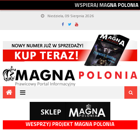
W
S
P
I
E
R
A
J
M
A
G
N
A
P
O
L
O
N
I
A
Niedziela, 09 Sierpnia 2026
WESPRZYJ PROJEKT MAGNA POLONIA