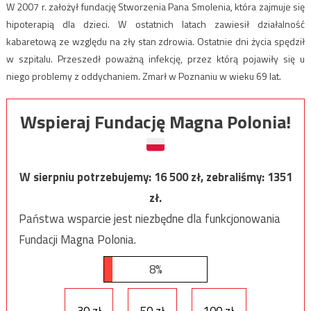
W 2007 r. założył fundację Stworzenia Pana Smolenia, która zajmuje się
hipoterapią dla dzieci. W ostatnich latach zawiesił działalność
kabaretową ze względu na zły stan zdrowia. Ostatnie dni życia spędził
w szpitalu. Przeszedł poważną infekcję, przez którą pojawiły się u
niego problemy z oddychaniem. Zmarł w Poznaniu w wieku 69 lat.
Wspieraj Fundację Magna Polonia!
W sierpniu potrzebujemy:
16 500
zł, zebraliśmy:
1351
zł.
Państwa wsparcie jest niezbędne dla funkcjonowania
Fundacji Magna Polonia.
8%
30 zł
50 zł
100 zł