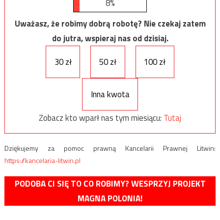
8%
Uważasz, że robimy dobrą robotę? Nie czekaj zatem
do jutra, wspieraj nas od dzisiaj.
30 zł
50 zł
100 zł
Inna kwota
Zobacz kto wparł nas tym miesiącu:
Tutaj
Dziękujemy za pomoc prawną Kancelarii Prawnej Litwin:
https://kancelaria-litwin.pl
PODOBA CI SIĘ TO CO ROBIMY? WESPRZYJ PROJEKT
MAGNA POLONIA!