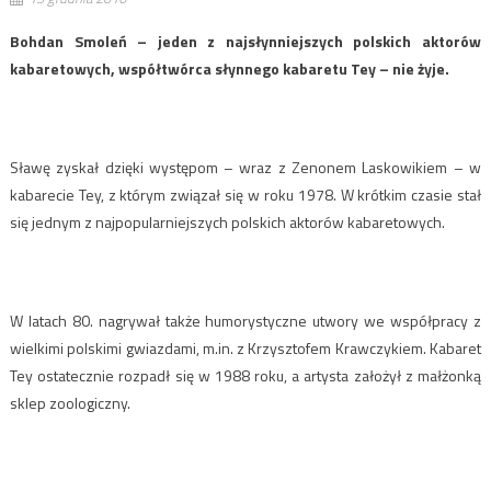
Bohdan Smoleń – jeden z najsłynniejszych polskich aktorów
kabaretowych, współtwórca słynnego kabaretu Tey – nie żyje.
Sławę zyskał dzięki występom – wraz z Zenonem Laskowikiem – w
kabarecie Tey, z którym związał się w roku 1978. W krótkim czasie stał
się jednym z najpopularniejszych polskich aktorów kabaretowych.
W latach 80. nagrywał także humorystyczne utwory we współpracy z
wielkimi polskimi gwiazdami, m.in. z Krzysztofem Krawczykiem. Kabaret
Tey ostatecznie rozpadł się w 1988 roku, a artysta założył z małżonką
sklep zoologiczny.