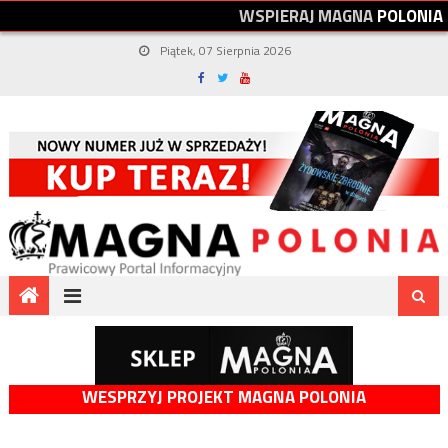
W
S
P
I
E
R
A
J
M
A
G
N
A
P
O
L
O
N
I
A
Piątek, 07 Sierpnia 2026
WESPRZYJ PROJEKT MAGNA POLONIA