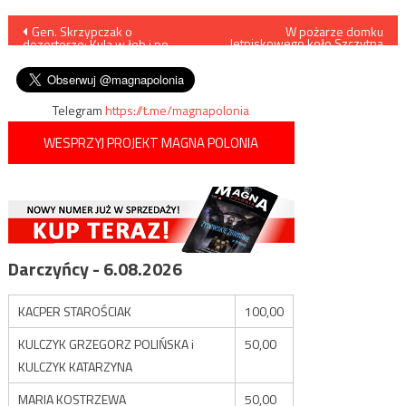
Nawigacja
Gen. Skrzypczak o
W pożarze domku
letniskowego koło Szczytna
dezerterze: Kula w łeb i po
zginął sędzia Przemysław
wpisu
zawodach
Jagosz
Telegram
https://t.me/magnapolonia
WESPRZYJ PROJEKT MAGNA POLONIA
Darczyńcy - 6.08.2026
KACPER STAROŚCIAK
100,00
KULCZYK GRZEGORZ POLIŃSKA i
50,00
KULCZYK KATARZYNA
MARIA KOSTRZEWA
50,00