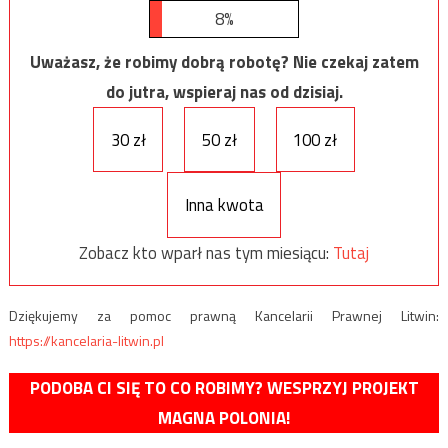
8%
Uważasz, że robimy dobrą robotę? Nie czekaj zatem
do jutra, wspieraj nas od dzisiaj.
30 zł
50 zł
100 zł
Inna kwota
Zobacz kto wparł nas tym miesiącu:
Tutaj
Dziękujemy za pomoc prawną Kancelarii Prawnej Litwin:
https://kancelaria-litwin.pl
PODOBA CI SIĘ TO CO ROBIMY? WESPRZYJ PROJEKT
MAGNA POLONIA!