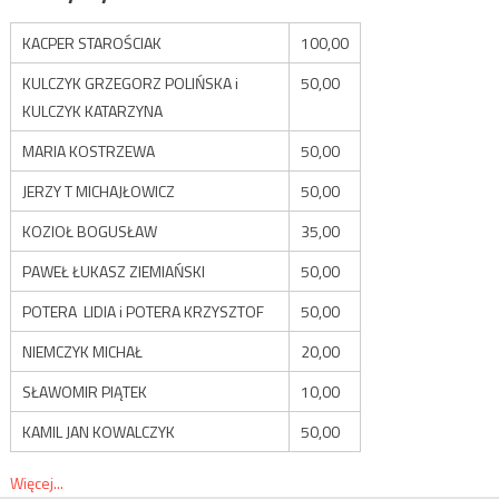
KACPER STAROŚCIAK
100,00
KULCZYK GRZEGORZ POLIŃSKA i
50,00
KULCZYK KATARZYNA
MARIA KOSTRZEWA
50,00
JERZY T MICHAJŁOWICZ
50,00
KOZIOŁ BOGUSŁAW
35,00
PAWEŁ ŁUKASZ ZIEMIAŃSKI
50,00
POTERA LIDIA i POTERA KRZYSZTOF
50,00
NIEMCZYK MICHAŁ
20,00
SŁAWOMIR PIĄTEK
10,00
KAMIL JAN KOWALCZYK
50,00
Więcej...