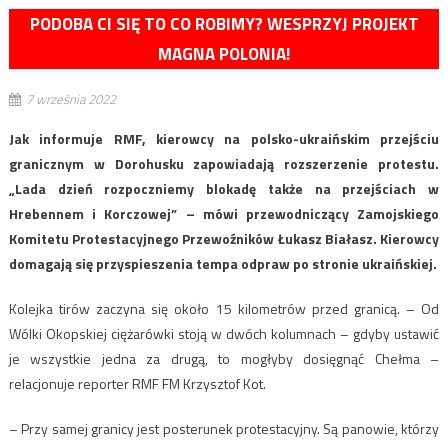
PODOBA CI SIĘ TO CO ROBIMY? WESPRZYJ PROJEKT
MAGNA POLONIA!
7 września 2022
Jak informuje RMF, kierowcy na polsko-ukraińskim przejściu
granicznym w Dorohusku zapowiadają rozszerzenie protestu.
„Lada dzień rozpoczniemy blokadę także na przejściach w
Hrebennem i Korczowej” – mówi przewodniczący Zamojskiego
Komitetu Protestacyjnego Przewoźników Łukasz Białasz. Kierowcy
domagają się przyspieszenia tempa odpraw po stronie ukraińskiej.
Kolejka tirów zaczyna się około 15 kilometrów przed granicą. – Od
Wólki Okopskiej ciężarówki stoją w dwóch kolumnach – gdyby ustawić
je wszystkie jedna za drugą, to mogłyby dosięgnąć Chełma –
relacjonuje reporter RMF FM Krzysztof Kot.
– Przy samej granicy jest posterunek protestacyjny. Są panowie, którzy