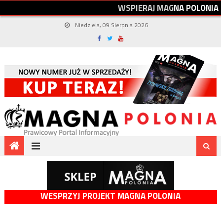
W
S
P
I
E
R
A
J
M
A
G
N
A
P
O
L
O
N
I
A
Niedziela, 09 Sierpnia 2026
WESPRZYJ PROJEKT MAGNA POLONIA