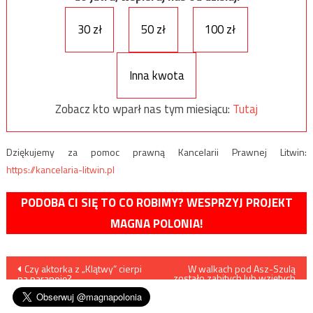
30 zł
50 zł
100 zł
Inna kwota
Zobacz kto wparł nas tym miesiącu:
Tutaj
Dziękujemy za pomoc prawną Kancelarii Prawnej Litwin:
https://kancelaria-litwin.pl
PODOBA CI SIĘ TO CO ROBIMY? WESPRZYJ PROJEKT
MAGNA POLONIA!
Nawigacja
Czy aktorka z „Klątwy” cierpi
W walkach pod Asz-Szulą
zostało zabitych lub wziętych
na paranoję?
do niewoli dziesięciu
wpisu
rosyjskich żołnierzy