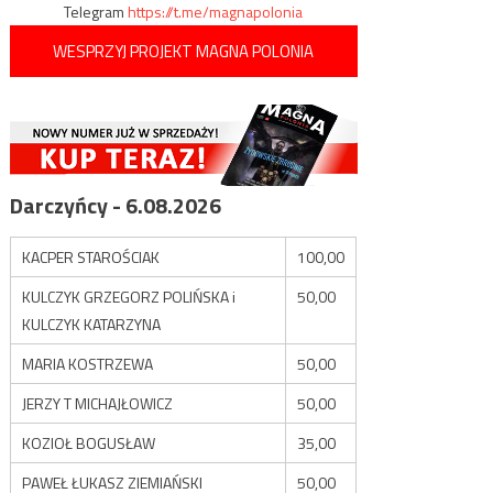
Telegram
https://t.me/magnapolonia
WESPRZYJ PROJEKT MAGNA POLONIA
Darczyńcy - 6.08.2026
KACPER STAROŚCIAK
100,00
KULCZYK GRZEGORZ POLIŃSKA i
50,00
KULCZYK KATARZYNA
MARIA KOSTRZEWA
50,00
JERZY T MICHAJŁOWICZ
50,00
KOZIOŁ BOGUSŁAW
35,00
PAWEŁ ŁUKASZ ZIEMIAŃSKI
50,00