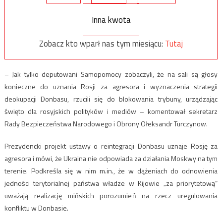
Inna kwota
Zobacz kto wparł nas tym miesiącu:
Tutaj
– Jak tylko deputowani Samopomocy zobaczyli, że na sali są głosy
konieczne do uznania Rosji za agresora i wyznaczenia strategii
deokupacji Donbasu, rzucili się do blokowania trybuny, urządzając
święto dla rosyjskich polityków i mediów – komentował sekretarz
Rady Bezpieczeństwa Narodowego i Obrony Ołeksandr Turczynow.
Prezydencki projekt ustawy o reintegracji Donbasu uznaje Rosję za
agresora i mówi, że Ukraina nie odpowiada za działania Moskwy na tym
terenie. Podkreśla się w nim m.in., że w dążeniach do odnowienia
jedności terytorialnej państwa władze w Kijowie „za priorytetową”
uważają realizację mińskich porozumień na rzecz uregulowania
konfliktu w Donbasie.