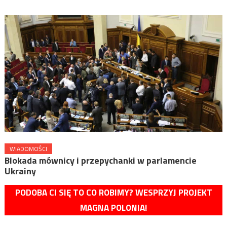
WIADOMOŚCI
Blokada mównicy i przepychanki w parlamencie
Ukrainy
PODOBA CI SIĘ TO CO ROBIMY? WESPRZYJ PROJEKT
MAGNA POLONIA!