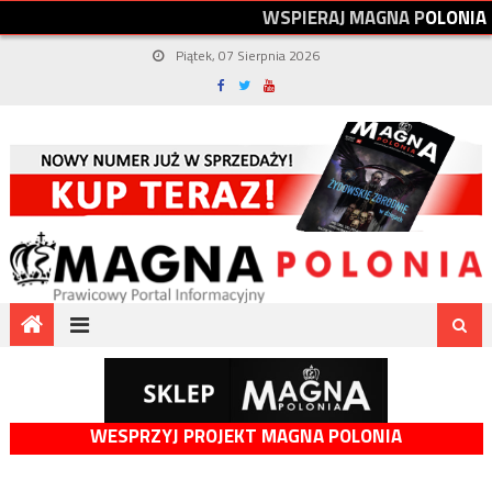
W
S
P
I
E
R
A
J
M
A
G
N
A
P
O
L
O
N
I
A
Piątek, 07 Sierpnia 2026
WESPRZYJ PROJEKT MAGNA POLONIA