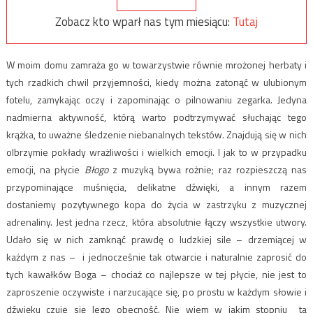
Zobacz kto wparł nas tym miesiącu:
Tutaj
W moim domu zamraża go w towarzystwie równie mrożonej herbaty i
tych rzadkich chwil przyjemności, kiedy można zatonąć w ulubionym
fotelu, zamykając oczy i zapominając o pilnowaniu zegarka. Jedyna
nadmierna aktywność, którą warto podtrzymywać słuchając tego
krążka, to uważne śledzenie niebanalnych tekstów. Znajdują się w nich
olbrzymie pokłady wrażliwości i wielkich emocji. I jak to w przypadku
emocji, na płycie
Błogo
z muzyką bywa rożnie; raz rozpieszczą nas
przypominające muśnięcia, delikatne dźwięki, a innym razem
dostaniemy pozytywnego kopa do życia w zastrzyku z muzycznej
adrenaliny. Jest jedna rzecz, która absolutnie łączy wszystkie utwory.
Udało się w nich zamknąć prawdę o ludzkiej sile – drzemiącej w
każdym z nas – i jednocześnie tak otwarcie i naturalnie zaprosić do
tych kawałków Boga – chociaż co najlepsze w tej płycie, nie jest to
zaproszenie oczywiste i narzucające się, po prostu w każdym słowie i
dźwięku czuje się Jego obecność. Nie wiem w jakim stopniu ta