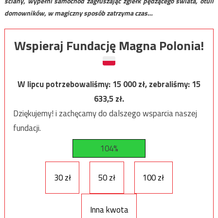
ściany, wypełni samochód zagłuszając zgiełk pędzącego świata, otuli
domowników, w magiczny sposób zatrzyma czas…
Wspieraj Fundację Magna Polonia!
W lipcu potrzebowaliśmy:
15 000
zł, zebraliśmy:
15
633,5
zł.
Dziękujemy! i zachęcamy do dalszego wsparcia naszej
fundacji.
104%
30 zł
50 zł
100 zł
Inna kwota