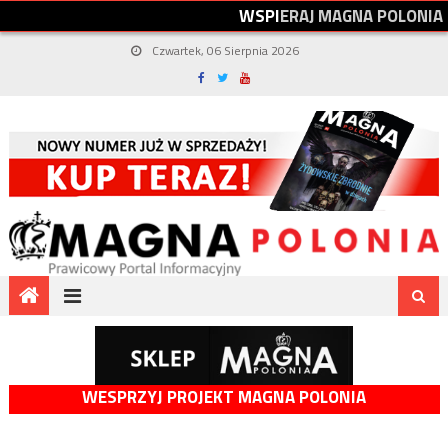
W
S
P
I
E
R
A
J
M
A
G
N
A
P
O
L
O
N
I
A
Czwartek, 06 Sierpnia 2026
WESPRZYJ PROJEKT MAGNA POLONIA