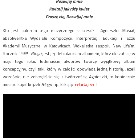
Rozwijaj mnie
Kwitnij jak róży kwiat
Proszę cię, Rozwijaj mnie
Kto jest autorem tego muzycznego sukcesu? Agnieszka Musiał,
absolwentka Wydziału Kompozycji, Interpretacji, Edukacji i Jazzu
Akademii Muzycznej w Katowicach. Wokalistka zespołu New Life’m.
Rocznik 1985.
Błogo
jest jej debiutanckim albumem, który ukazał się w
maju tego roku. Jedenaście utworów tworzy wyjątkowy album
koncepcyjny, czyli taki, który w całości opowiada jedną historię. Jeżeli
wcześniej nie zetknęliście się z twórczością Agnieszki, to koniecznie
musicie kupić krążek
Błogo
, np. klikając
>>tutaj <<
!