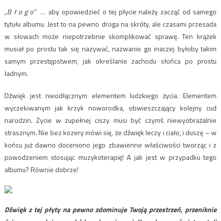
„B ł o g o”
… aby opowiedzieć o tej płycie należy zacząć od samego
tytułu albumu. Jest to na pewno droga na skróty, ale czasami przesada
w słowach może niepotrzebnie skomplikować sprawę. Ten krążek
musiał po prostu tak się nazywać, nazwanie go inaczej byłoby takim
samym przestępstwem, jak określanie zachodu słońca po prostu
ładnym.
Dźwięk jest nieodłącznym elementem ludzkiego życia. Elementem
wyczekiwanym jak krzyk noworodka, obwieszczający kolejny cud
narodzin. Życie w zupełnej ciszy musi być czymś niewyobrażalnie
strasznym. Nie bez kozery mówi się, że dźwięk leczy i ciało, i duszę – w
końcu już dawno doceniono jego zbawienne właściwości tworząc i z
powodzeniem stosując muzykoterapię! A jak jest w przypadku tego
albumu? Równie dobrze!
Dźwięk z tej płyty na pewno zdominuje Twoją przestrzeń, przeniknie