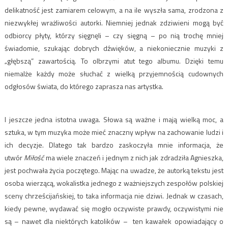
delikatność jest zamiarem celowym, a na ile wyszła sama, zrodzona z
niezwykłej wrażliwości autorki. Niemniej jednak zdziwieni mogą być
odbiorcy płyty, którzy sięgnęli – czy sięgną – po nią trochę mniej
świadomie, szukając dobrych dźwięków, a niekoniecznie muzyki z
„głębszą” zawartością. To olbrzymi atut tego albumu. Dzięki temu
niemalże każdy może słuchać z wielką przyjemnością cudownych
odgłosów świata, do którego zaprasza nas artystka.
I jeszcze jedna istotna uwaga. Słowa są ważne i mają wielką moc, a
sztuka, w tym muzyka może mieć znaczny wpływ na zachowanie ludzi i
ich decyzje. Dlatego tak bardzo zaskoczyła mnie informacja, że
utwór
Miłość
ma wiele znaczeń i jednym z nich jak zdradziła Agnieszka,
jest pochwała życia poczętego. Mając na uwadze, że autorką tekstu jest
osoba wierzącą, wokalistka jednego z ważniejszych zespołów polskiej
sceny chrześcijańskiej, to taka informacja nie dziwi. Jednak w czasach,
kiedy pewne, wydawać się mogło oczywiste prawdy, oczywistymi nie
są – nawet dla niektórych katolików – ten kawałek opowiadający o