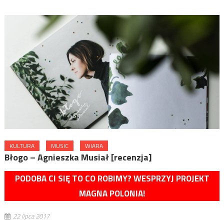
KULTURA
MUSIC
WIARA
Błogo – Agnieszka Musiał [recenzja]
PODOBA CI SIĘ TO CO ROBIMY? WESPRZYJ PROJEKT
MAGNA POLONIA!
22 lipca 2017