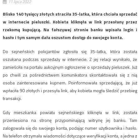
11 lipca 2022
Blisko 140 tysięcy złotych straciła 35-latka, która chciała sprzedać
w internecie pieluszki. Kobieta kliknęła w link przesłany przez
rzekomą kupującą. Na fałszywej stronie banku wpisała login i
hasło i tym samym dała oszustom dostęp do swojego konta.
Do sejneńskich policjantów zgłosiła się 35-latka, która została
oszukana podczas sprzedaży w internecie. Z jej relacji wynikało, że
zamieściła na portalu aukcyjnym ogłoszenie o sprzedaży pieluszek. Już
po chwili za pośrednictwem komunikatora skontaktowała się z nią
osoba zainteresowana kupnem. Poinformowała sprzedającą, że już
wpłaciła 90 złotych i przesyła link, aby kobieta mogła śledzić przebieg
transakcji.
Gdy mieszkanka powiatu sejneńskiego kliknęła w link, została
przeniesiona na stronę przypominającą witrynę jej banku. Tam
zalogowała się do swojego konta, podając numer użytkownika i hasło.
Na telefon otrzymała wiadomości dotyczące weryfikacji konta, a jedna z