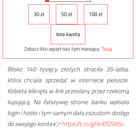
30 zł
50 zł
100 zł
Inna kwota
Zobacz kto wparł nas tym miesiącu:
Tutaj
Blisko 140 tysięcy złotych straciła 35-latka,
która chciała sprzedać w internecie pieluszki.
Kobieta kliknęła w link przesłany przez rzekomą
kupującą. Na fałszywej stronie banku wpisała
login i hasło i tym samym dała oszustom dostęp
do swojego konta 👉
https://t.co/gHoXfQS85u