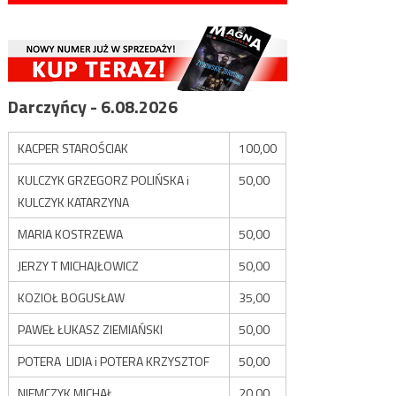
Darczyńcy - 6.08.2026
KACPER STAROŚCIAK
100,00
KULCZYK GRZEGORZ POLIŃSKA i
50,00
KULCZYK KATARZYNA
MARIA KOSTRZEWA
50,00
JERZY T MICHAJŁOWICZ
50,00
KOZIOŁ BOGUSŁAW
35,00
PAWEŁ ŁUKASZ ZIEMIAŃSKI
50,00
POTERA LIDIA i POTERA KRZYSZTOF
50,00
NIEMCZYK MICHAŁ
20,00