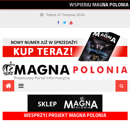
W
S
P
I
E
R
A
J
M
A
G
N
A
P
O
L
O
N
I
A
Piątek, 07 Sierpnia 2026
WESPRZYJ PROJEKT MAGNA POLONIA