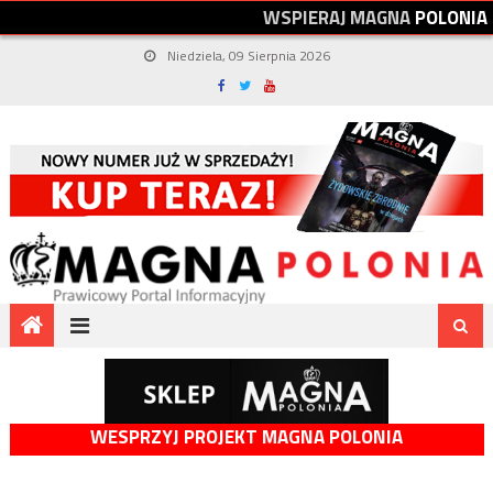
W
S
P
I
E
R
A
J
M
A
G
N
A
P
O
L
O
N
I
A
Niedziela, 09 Sierpnia 2026
WESPRZYJ PROJEKT MAGNA POLONIA