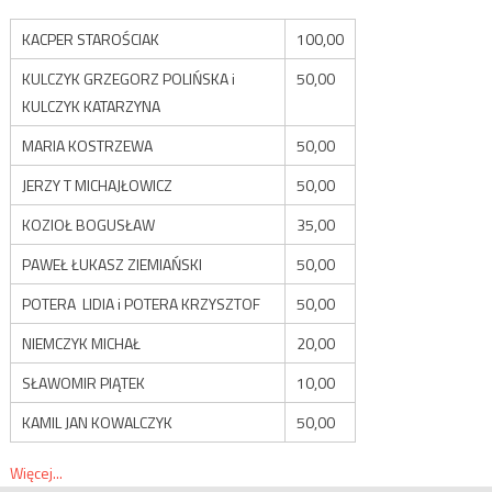
KACPER STAROŚCIAK
100,00
KULCZYK GRZEGORZ POLIŃSKA i
50,00
KULCZYK KATARZYNA
MARIA KOSTRZEWA
50,00
JERZY T MICHAJŁOWICZ
50,00
KOZIOŁ BOGUSŁAW
35,00
PAWEŁ ŁUKASZ ZIEMIAŃSKI
50,00
POTERA LIDIA i POTERA KRZYSZTOF
50,00
NIEMCZYK MICHAŁ
20,00
SŁAWOMIR PIĄTEK
10,00
KAMIL JAN KOWALCZYK
50,00
Więcej...