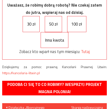
Uważasz, że robimy dobrą robotę? Nie czekaj zatem
do jutra, wspieraj nas od dzisiaj.
30 zł
50 zł
100 zł
Inna kwota
Zobacz kto wparł nas tym miesiącu:
Tutaj
Dziękujemy za pomoc prawną Kancelarii Prawnej Litwin:
https://kancelaria-litwin.pl
PODOBA CI SIĘ TO CO ROBIMY? WESPRZYJ PROJEKT
MAGNA POLONIA!
Nawigacja
Działaczka „Aborcyjnego
Skarga nadzwyczajna