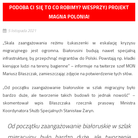
PODOBA CI SIĘ TO CO ROBIMY? WESPRZYJ PROJEKT
MAGNA POLONIA!
5 listopada 2021
„Skala zaangażowania reżimu Łukaszenki w eskalację kryzysu
migracyjnego jest ogromna. Białorusini budują nawet specjalną
infrastrukturę, by przepchnąć migrantów do Polski. Powstają np. kładki
kierujące ludzi na tereny bagienne” – informuje na twiterze szef MON
Mariusz Błaszczak, zamieszczając zdjęcie na potwierdzenie tych słów.
„Od początku zaangażowanie białoruskie w szlak migracyjny było
bardzo duże, ale tworzenie takich budowli to jednak nowość” –
skomentował wpis Błaszczaka rzecznik prasowy Ministra
Koordynatora Służb Specjalnych Stanisław Żaryn.
Od początku zaangażowanie białoruskie w szlak
migracyjny było bardzo duże, ale tworzenie