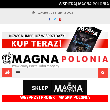
W
S
P
I
E
R
A
J
M
A
G
N
A
P
O
L
O
N
I
A
Czwartek, 06 Sierpnia 2026
WESPRZYJ PROJEKT MAGNA POLONIA