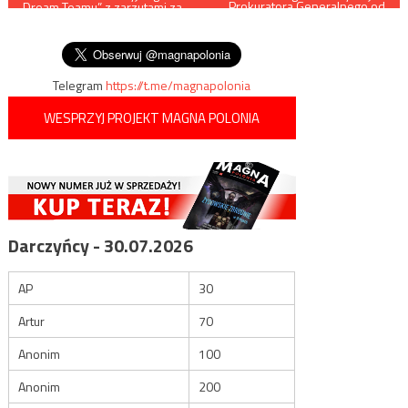
Prokuratora Generalnego od
Dream Teamu” z zarzutami za
postanowienia sądu ws.
wpisu
pomoc w przeprowadzeniu
Marszu Niepodległości
aborcji
Telegram
https://t.me/magnapolonia
WESPRZYJ PROJEKT MAGNA POLONIA
Darczyńcy - 30.07.2026
AP
30
Artur
70
Anonim
100
Anonim
200