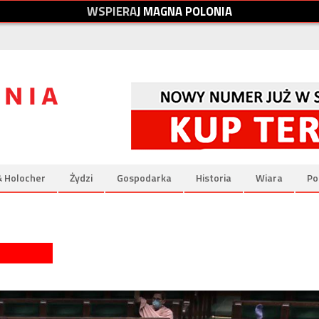
W
S
P
I
E
R
A
J
M
A
G
N
A
P
O
L
O
N
I
A
& Holocher
Żydzi
Gospodarka
Historia
Wiara
Po