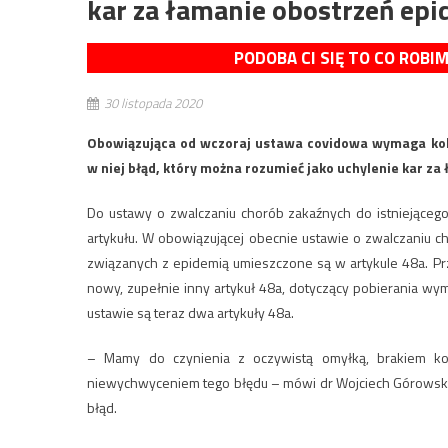
kar za łamanie obostrzeń ep
PODOBA CI SIĘ TO CO ROBI
30 listopada 2020
Obowiązująca od wczoraj ustawa covidowa wymaga kolej
w niej błąd, który można rozumieć jako uchylenie kar z
Do ustawy o zwalczaniu chorób zakaźnych do istniejąceg
artykułu. W obowiązującej obecnie ustawie o zwalczaniu 
związanych z epidemią umieszczone są w artykule 48a. P
nowy, zupełnie inny artykuł 48a, dotyczący pobierania 
ustawie są teraz dwa artykuły 48a.
– Mamy do czynienia z oczywistą omyłką, brakiem komp
niewychwyceniem tego błędu – mówi dr Wojciech Górowski 
błąd.