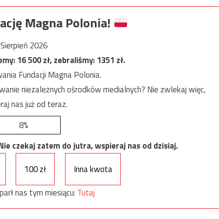
ację Magna Polonia!
Sierpień 2026
jemy:
16 500
zł, zebraliśmy:
1351
zł.
ania Fundacji Magna Polonia.
anie niezależnych ośrodków medialnych? Nie zwlekaj więc,
raj nas już od teraz.
8%
e czekaj zatem do jutra, wspieraj nas od dzisiaj.
100 zł
Inna kwota
parł nas tym miesiącu:
Tutaj