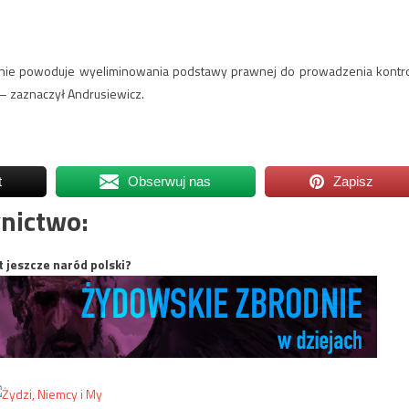
 nie powoduje wyeliminowania podstawy prawnej do prowadzenia kontro
 – zaznaczył Andrusiewicz.
t
Obserwuj nas
Zapisz
nictwo:
t jeszcze naród polski?