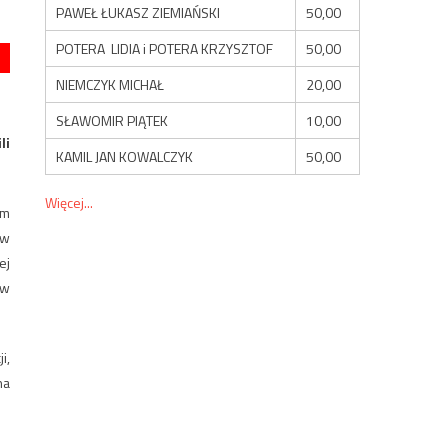
PAWEŁ ŁUKASZ ZIEMIAŃSKI
50,00
POTERA LIDIA i POTERA KRZYSZTOF
50,00
NIEMCZYK MICHAŁ
20,00
SŁAWOMIR PIĄTEK
10,00
li
KAMIL JAN KOWALCZYK
50,00
Więcej...
em
ów
ej
 w
i,
na