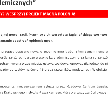
idemicznych”
MY? WESPRZYJ PROJEKT MAGNA POLONIA!
nej nowelizacji. Prawnicy z Uniwersytetu Jagiellońskiego wychwyci
a łamanie obostrzeń epidemicznych.
o przepisu dopisano nowy, o zupełnie innej treści, z tym samym numer
chorób zakaźnych bardzo wysokie kary administracyjne za łamanie zakaz
rzetrzymywana przez miesiąc ustawa covidowa wprowadziła jednak do ni
wymazów do testów na Covid-19 przez ratowników medycznych. W efekcie
etencji, niezauważeniem sytuacji przez Rządowe Centrum Legislacj
z Krakowskiego Instytutu Prawa Karnego, który pierwszy zwrócił uwagę 