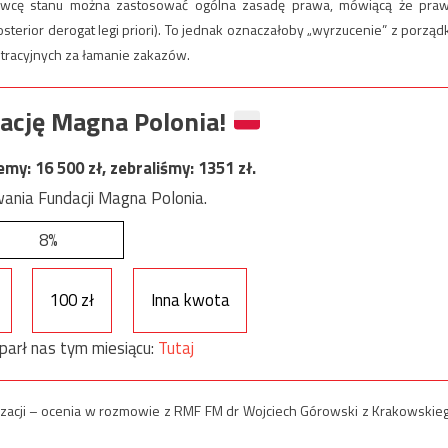
wcę stanu można zastosować ogólna zasadę prawa, mówiącą że pra
sterior derogat legi priori). To jednak oznaczałoby „wyrzucenie” z porząd
tracyjnych za łamanie zakazów.
ację Magna Polonia!
jemy:
16 500
zł, zebraliśmy:
1351
zł.
ania Fundacji Magna Polonia.
8%
100 zł
Inna kwota
parł nas tym miesiącu:
Tutaj
lizacji – ocenia w rozmowie z RMF FM dr Wojciech Górowski z Krakowskie