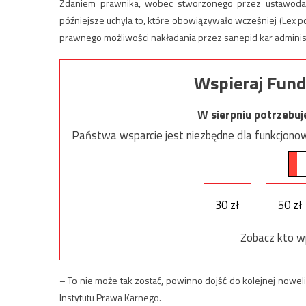
Zdaniem prawnika, wobec stworzonego przez ustawoda
późniejsze uchyla to, które obowiązywało wcześniej (Lex po
prawnego możliwości nakładania przez sanepid kar adminis
Wspieraj Fund
W sierpniu potrzebu
Państwa wsparcie jest niezbędne dla funkcjonow
30 zł
50 zł
Zobacz kto w
– To nie może tak zostać, powinno dojść do kolejnej nowe
Instytutu Prawa Karnego.