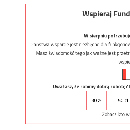
Wspieraj Fund
W sierpniu potrzebu
Państwa wsparcie jest niezbędne dla funkcjonow
Masz świadomość tego jak ważne jest przetrw
wspie
Uważasz, że robimy dobrą robotę? Ni
30 zł
50 zł
Zobacz kto w