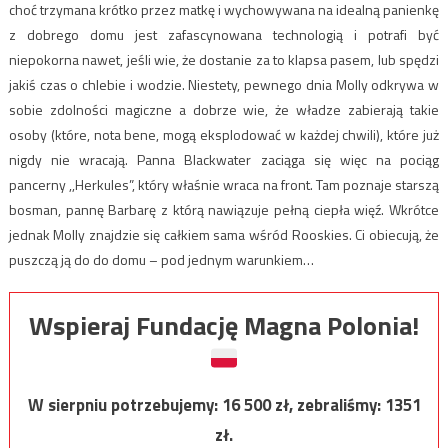
choć trzymana krótko przez matkę i wychowywana na idealną panienkę
z dobrego domu jest zafascynowana technologią i potrafi być
niepokorna nawet, jeśli wie, że dostanie za to klapsa pasem, lub spędzi
jakiś czas o chlebie i wodzie. Niestety, pewnego dnia Molly odkrywa w
sobie zdolności magiczne a dobrze wie, że władze zabierają takie
osoby (które, nota bene, mogą eksplodować w każdej chwili), które już
nigdy nie wracają. Panna Blackwater zaciąga się więc na pociąg
pancerny ,,Herkules”, który właśnie wraca na front. Tam poznaje starszą
bosman, pannę Barbarę z którą nawiązuje pełną ciepła więź. Wkrótce
jednak Molly znajdzie się całkiem sama wśród Rooskies. Ci obiecują, że
puszczą ją do do domu – pod jednym warunkiem…
Wspieraj Fundację Magna Polonia!
W sierpniu potrzebujemy:
16 500
zł, zebraliśmy:
1351
zł.