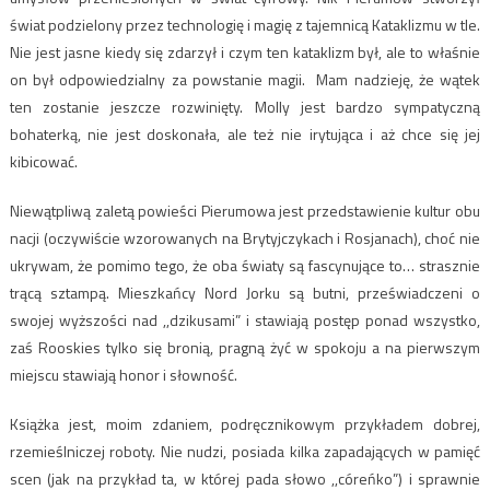
świat podzielony przez technologię i magię z tajemnicą Kataklizmu w tle.
Nie jest jasne kiedy się zdarzył i czym ten kataklizm był, ale to właśnie
on był odpowiedzialny za powstanie magii. Mam nadzieję, że wątek
ten zostanie jeszcze rozwinięty. Molly jest bardzo sympatyczną
bohaterką, nie jest doskonała, ale też nie irytująca i aż chce się jej
kibicować.
Niewątpliwą zaletą powieści Pierumowa jest przedstawienie kultur obu
nacji (oczywiście wzorowanych na Brytyjczykach i Rosjanach), choć nie
ukrywam, że pomimo tego, że oba światy są fascynujące to… strasznie
trącą sztampą. Mieszkańcy Nord Jorku są butni, przeświadczeni o
swojej wyższości nad ,,dzikusami” i stawiają postęp ponad wszystko,
zaś Rooskies tylko się bronią, pragną żyć w spokoju a na pierwszym
miejscu stawiają honor i słowność.
Książka jest, moim zdaniem, podręcznikowym przykładem dobrej,
rzemieślniczej roboty. Nie nudzi, posiada kilka zapadających w pamięć
scen (jak na przykład ta, w której pada słowo ,,córeńko”) i sprawnie