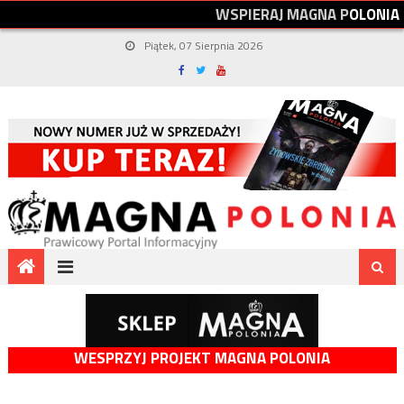
W
S
P
I
E
R
A
J
M
A
G
N
A
P
O
L
O
N
I
A
Piątek, 07 Sierpnia 2026
WESPRZYJ PROJEKT MAGNA POLONIA