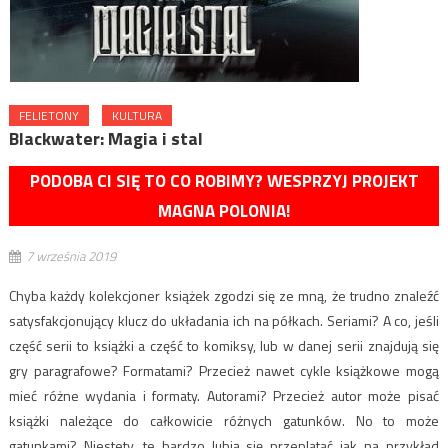
FELIETONY
KULTURA
Blackwater: Magia i stal
PODOBA CI SIĘ TO CO ROBIMY? WESPRZYJ PROJEKT
MAGNA POLONIA!
7 września 2019
Chyba każdy kolekcjoner książek zgodzi się ze mną, że trudno znaleźć
satysfakcjonujący klucz do układania ich na półkach. Seriami? A co, jeśli
część serii to książki a część to komiksy, lub w danej serii znajdują się
gry paragrafowe? Formatami? Przecież nawet cykle książkowe mogą
mieć różne wydania i formaty. Autorami? Przecież autor może pisać
książki należące do całkowicie różnych gatunków. No to może
gatunkami? Niestety, te bardzo lubią się przeplatać jak na przykład