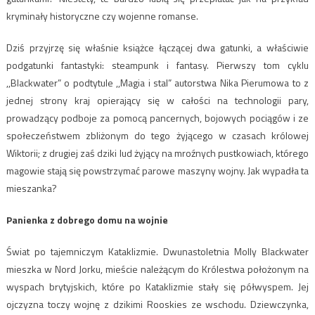
kryminały historyczne czy wojenne romanse.
Dziś przyjrzę się właśnie książce łączącej dwa gatunki, a właściwie
podgatunki fantastyki: steampunk i fantasy. Pierwszy tom cyklu
,,Blackwater” o podtytule ,,Magia i stal” autorstwa Nika Pierumowa to z
jednej strony kraj opierający się w całości na technologii pary,
prowadzący podboje za pomocą pancernych, bojowych pociągów i ze
społeczeństwem zbliżonym do tego żyjącego w czasach królowej
Wiktorii; z drugiej zaś dziki lud żyjący na mroźnych pustkowiach, którego
magowie stają się powstrzymać parowe maszyny wojny. Jak wypadła ta
mieszanka?
Panienka z dobrego domu na wojnie
Świat po tajemniczym Kataklizmie. Dwunastoletnia Molly Blackwater
mieszka w Nord Jorku, mieście należącym do Królestwa położonym na
wyspach brytyjskich, które po Kataklizmie stały się półwyspem. Jej
ojczyzna toczy wojnę z dzikimi Rooskies ze wschodu. Dziewczynka,