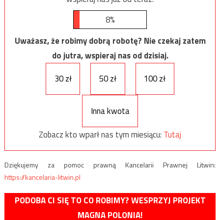
8%
Uważasz, że robimy dobrą robotę? Nie czekaj zatem
do jutra, wspieraj nas od dzisiaj.
30 zł
50 zł
100 zł
Inna kwota
Zobacz kto wparł nas tym miesiącu:
Tutaj
Dziękujemy za pomoc prawną Kancelarii Prawnej Litwin:
https://kancelaria-litwin.pl
PODOBA CI SIĘ TO CO ROBIMY? WESPRZYJ PROJEKT
MAGNA POLONIA!