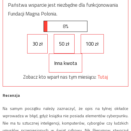
Państwa wsparcie jest niezbędne dla funkcjonowania
Fundacji Magna Polonia.
8%
30 zł
50 zł
100 zł
Inna kwota
Zobacz kto wparł nas tym miesiącu:
Tutaj
Recenzja
Na samym początku należy zaznaczyć, że opis na tylnej okładce
wprowadza w błąd, gdyż książka nie posiada elementów cyberpunku.
Nie ma tu sztucznej inteligencji, komputerów, cyborgów czy ludzkich
umysłów przeniesionych w świat cyfrowy. Nik Pierumow stworzył