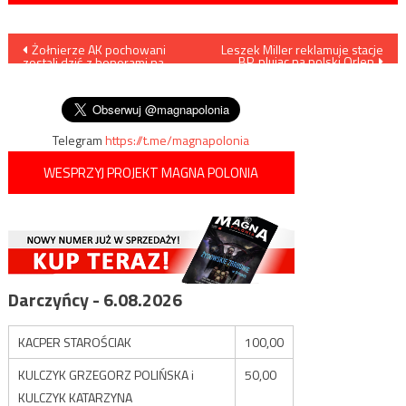
Nawigacja
Żołnierze AK pochowani
Leszek Miller reklamuje stacje
BP, plując na polski Orlen
zostali dziś z honorami na
wpisu
cmentarzu w Ejszyszkach na
Wileńszczyźnie
Telegram
https://t.me/magnapolonia
WESPRZYJ PROJEKT MAGNA POLONIA
Darczyńcy - 6.08.2026
KACPER STAROŚCIAK
100,00
KULCZYK GRZEGORZ POLIŃSKA i
50,00
KULCZYK KATARZYNA