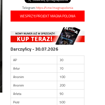
Telegram
https://t.me/magnapolonia
WESPRZYJ PROJEKT MAGNA POLONIA
Darczyńcy - 30.07.2026
AP
30
Artur
70
Anonim
100
Anonim
200
Arleta
90
Piotr
500