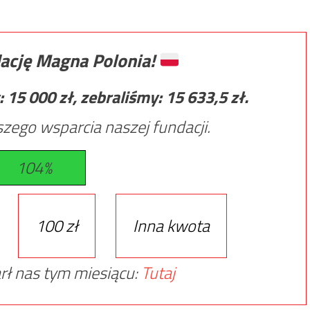
ację Magna Polonia!
:
15 000
zł, zebraliśmy:
15 633,5
zł.
zego wsparcia naszej fundacji.
104%
100 zł
Inna kwota
rł nas tym miesiącu:
Tutaj