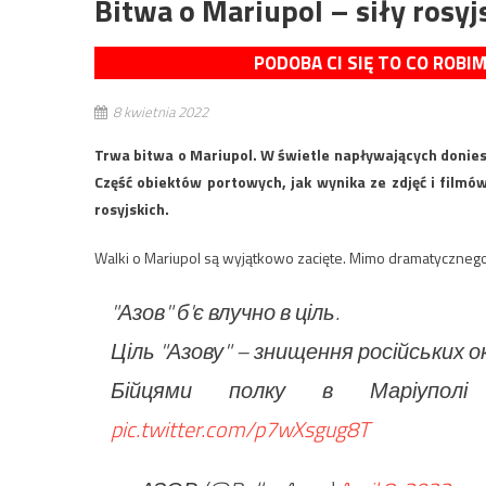
Bitwa o Mariupol – siły rosyj
PODOBA CI SIĘ TO CO ROBI
8 kwietnia 2022
Trwa bitwa o Mariupol. W świetle napływających doniesie
Część obiektów portowych, jak wynika ze zdjęć i filmów
rosyjskich.
Walki o Mariupol są wyjątkowo zacięte. Mimo dramatycznego
"Азов" б'є влучно в ціль.
Ціль "Азову" – знищення російських ок
Бійцями полку в Маріупол
pic.twitter.com/p7wXsgug8T