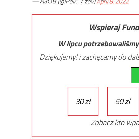
— АЗОВ (@Polk_Azov)
April 8, 2022
Wspieraj Fund
W lipcu potrzebowaliśmy
Dziękujemy! i zachęcamy do dals
30 zł
50 zł
Zobacz kto wpa