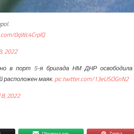
pol.
er.com/0qWc4CrplQ
 8, 2022
но в порт 5-я бригада НМ ДНР освободила
й расположен маяк.
pic.twitter.com/13eUSOGnN2
l 8, 2022
t
Obserwuj nas
Zapisz