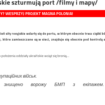
skie szturmują port /filmy i mapy/
MY? WESPRZYJ PROJEKT MAGNA POLONIA!
ń siły rosyjskie wdarły się do portu, w którym obecnie trwa ciężki bó
, które zamieszczane są w sieci, znajduje się obecnie pod kontrolą s
 położenia oddziały ukraińskie wciąż się bronią…
упаційних військ.
і знищено ворожу БМП з екіпажем.