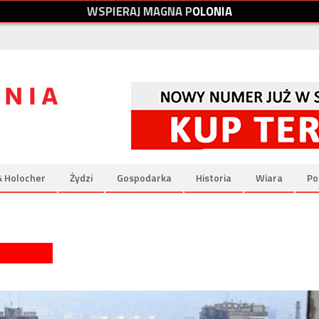
W
S
P
I
E
R
A
J
M
A
G
N
A
P
O
L
O
N
I
A
& Holocher
Żydzi
Gospodarka
Historia
Wiara
Po