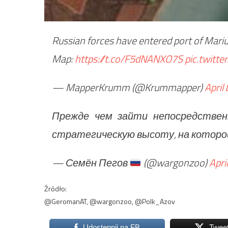
Russian forces have entered port of Mariu
Map:
https://t.co/F5dNANXO7S
pic.twitt
— MapperKrumm (@Krummapper)
April
Прежде чем зайти непосредствен
стратегическую высоту, на которо
— Семён Пегов
(@wargonzoo)
Apri
Źródło:
@GeromanAT, @wargonzoo, @Polk_Azov
Udostępnij na FB
Twee