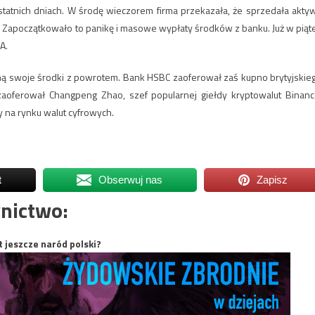
statnich dniach. W środę wieczorem firma przekazała, że sprzedała akty
ów. Zapoczątkowało to panikę i masowe wypłaty środków z banku. Już w piąt
A.
aną swoje środki z powrotem. Bank HSBC zaoferował zaś kupno brytyjskie
oferował Changpeng Zhao, szef popularnej giełdy kryptowalut Binanc
 na rynku walut cyfrowych.
t
Obserwuj nas
Zapisz
nictwo:
t jeszcze naród polski?