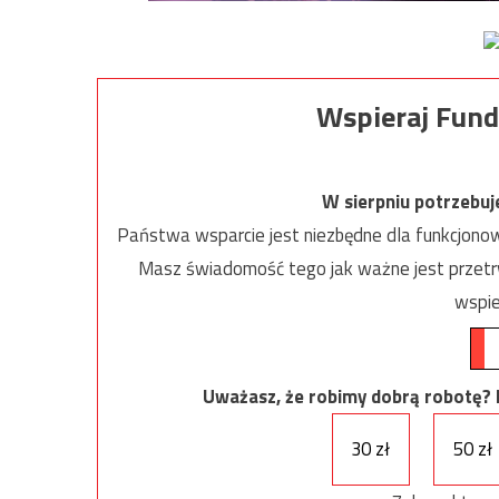
Wspieraj Fund
W sierpniu potrzebu
Państwa wsparcie jest niezbędne dla funkcjonow
Masz świadomość tego jak ważne jest przetrw
wspie
Uważasz, że robimy dobrą robotę? Ni
30 zł
50 zł