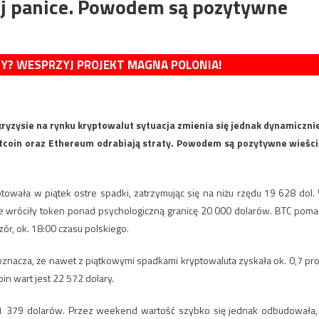
wej panice. Powodem są pozytywne
MY? WESPRZYJ PROJEKT MAGNA POLONIA!
ryzysie na rynku kryptowalut sytuacja zmienia się jednak dynamicznie
itcoin oraz Ethereum odrabiają straty. Powodem są pozytywne wieści
otowała w piątek ostre spadki, zatrzymując się na niżu rzędu 19 628 dol.
óre wróciły token ponad psychologiczną granicę 20 000 dolarów. BTC poma
czór, ok. 18:00 czasu polskiego.
oznacza, że nawet z piątkowymi spadkami kryptowaluta zyskała ok. 0,7 pro
oin wart jest 22 572 dolary.
ena 1 379 dolarów. Przez weekend wartość szybko się jednak odbudowała,