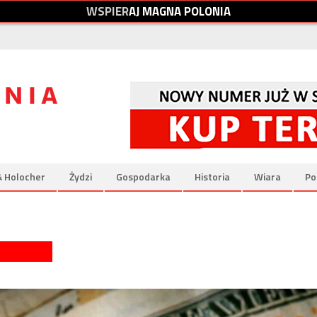
W
S
P
I
E
R
A
J
M
A
G
N
A
P
O
L
O
N
I
A
& Holocher
Żydzi
Gospodarka
Historia
Wiara
Po