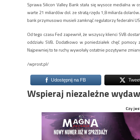
Sprawa Silicon Valley Bank stała się wysoce medialna w o
warte 21 miliardów dol. ze stratą rzędu 1,8 miliarda dolar
bank przymusowo musieli zamknąć regulatorzy federalni US
Od tego czasu Fed zapewnił, że wszyscy klienci SVB dost
oddziału SVB. Dodatkowo w poniedziałek chęć pomocy za
Najpewniej to te ruchy wywołały ostatnie pozytywne zmiany
/wprost.pl/
Udostępnij na FB
Twee
Wspieraj niezależne wydaw
Czy jes