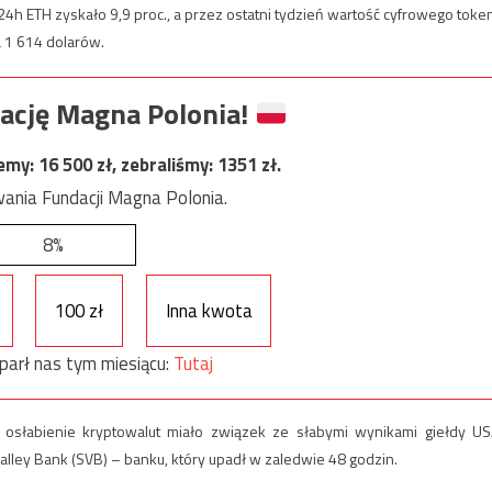
h ETH zyskało 9,9 proc., a przez ostatni tydzień wartość cyfrowego toke
 1 614 dolarów.
ację Magna Polonia!
jemy:
16 500
zł, zebraliśmy:
1351
zł.
ania Fundacji Magna Polonia.
8%
100 zł
Inna kwota
parł nas tym miesiącu:
Tutaj
 osłabienie kryptowalut miało związek ze słabymi wynikami giełdy US
 Valley Bank (SVB) – banku, który upadł w zaledwie 48 godzin.