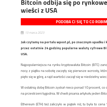
Bitcoin odbija się po rynko
wieści z USA
PODOBA CI SIĘ TO CO ROBI
13 marca 2023
Jak czytamy na portalu wpost.pl, po znacznym upadku i k
przez ostatnie 24 godziny popularne waluty cyfrowe B
USA.
Najpopularniejsza na rynku kryptowaluta Bitcoin (BTC) zan
nocy z piątku na sobotę zaczęły się pierwsze wzrosty, kt
pięło się w górę, a rajd wartości zaczął się w niedzielny wie
W ostatnią dobę Bitcoin zyskał nieco ponad 10 procent, co 
na przestrzeni tygodnia. W chwili pisania artykułu jeden Bitc
Ethereum (ETH) też zaliczyło w piątek niż, tu była to c