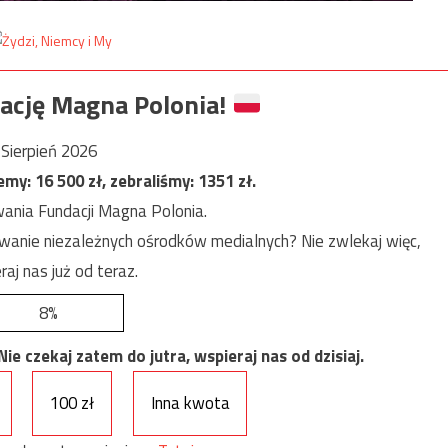
ację Magna Polonia!
Sierpień 2026
jemy:
16 500
zł, zebraliśmy:
1351
zł.
ania Fundacji Magna Polonia.
anie niezależnych ośrodków medialnych? Nie zwlekaj więc,
raj nas już od teraz.
8%
e czekaj zatem do jutra, wspieraj nas od dzisiaj.
100 zł
Inna kwota