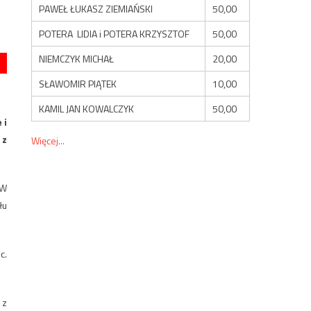
PAWEŁ ŁUKASZ ZIEMIAŃSKI
50,00
POTERA LIDIA i POTERA KRZYSZTOF
50,00
NIEMCZYK MICHAŁ
20,00
SŁAWOMIR PIĄTEK
10,00
KAMIL JAN KOWALCZYK
50,00
 i
 z
Więcej...
 W
łu
c.
 z