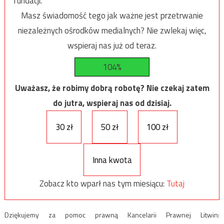
fundacji.
Masz świadomość tego jak ważne jest przetrwanie
niezależnych ośrodków medialnych? Nie zwlekaj więc,
wspieraj nas już od teraz.
104%
Uważasz, że robimy dobrą robotę? Nie czekaj zatem
do jutra, wspieraj nas od dzisiaj.
30 zł
50 zł
100 zł
Inna kwota
Zobacz kto wparł nas tym miesiącu:
Tutaj
Dziękujemy za pomoc prawną Kancelarii Prawnej Litwin: