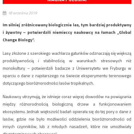
18 września 2019
Im silniej zróżnicowany biologicznie las, tym bardziej produktywny
i żywotny – potwierdzili niemieccy naukowcy na łamach „Global
Change Biology”.
Lasy złożone z szerokiego wachlarza gatunków odznaczają się większą
produktywnością i stabilnością w warunkach stresowych niż
monokultury – potwierdzili badacze z Uniwersytetu we Fryburgu w
oparciu o dane z najstarszego na świecie eksperymentu terenowego
dotyczącego bioróżnorodności lasów tropikalnych.
Naukowcy utrzymują, że istnieje coraz więcej dowodów na powiązania
między różnorodnością biologiczną drzew a funkcjonowaniem
ekosystemu. Jednak większość badań opierała się do tej pory o dane z
lasów, gdzie nie było możliwości oddzielenia bioróżnorodności od
innych czynników, lub z młodych nasadzeń, które nie umożliwiały
długoterminowych obserwacji.