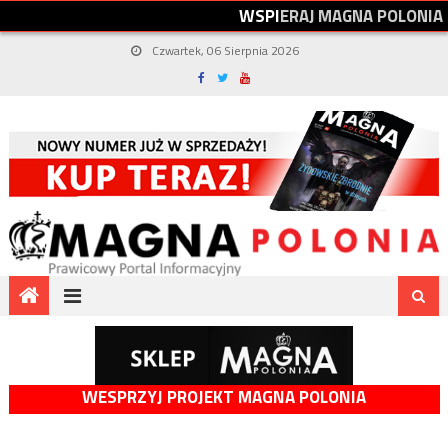
W
S
P
I
E
R
A
J
M
A
G
N
A
P
O
L
O
N
I
A
Czwartek, 06 Sierpnia 2026
WESPRZYJ PROJEKT MAGNA POLONIA