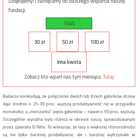
Dziękujemy! i zachęcamy do dalszego wsparcia naszej
fundacji.
104%
30 zł
50 zł
100 zł
Inna kwota
Zobacz kto wparł nas tym miesiącu:
Tutaj
Badacze konkludują, że połączenie dwóch lub trzech gatunków drzew
daje średnio o 25-30 proc. wyższą produktywność niż w przypadku
monokultur, a „mieszanka” pięciu gatunków – nawet o 50 proc. wyższą.
Szczególnie wyraźna była różnica w okresie suszy, spowodowanym
przez zjawisko El Niño. To wskazuje, że lasy o większej różnorodności
są nie tylko bardziej produktywne, ale i bardziej wytrzymałe w