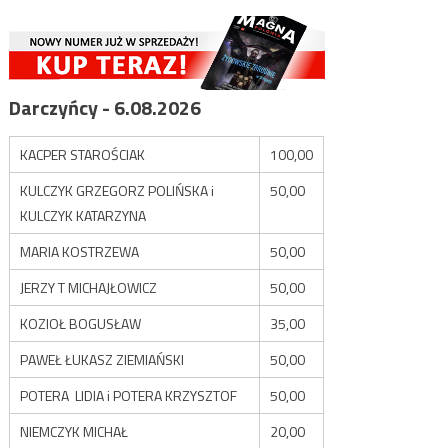
Darczyńcy - 6.08.2026
KACPER STAROŚCIAK
100,00
KULCZYK GRZEGORZ POLIŃSKA i
50,00
KULCZYK KATARZYNA
MARIA KOSTRZEWA
50,00
JERZY T MICHAJŁOWICZ
50,00
KOZIOŁ BOGUSŁAW
35,00
PAWEŁ ŁUKASZ ZIEMIAŃSKI
50,00
POTERA LIDIA i POTERA KRZYSZTOF
50,00
NIEMCZYK MICHAŁ
20,00