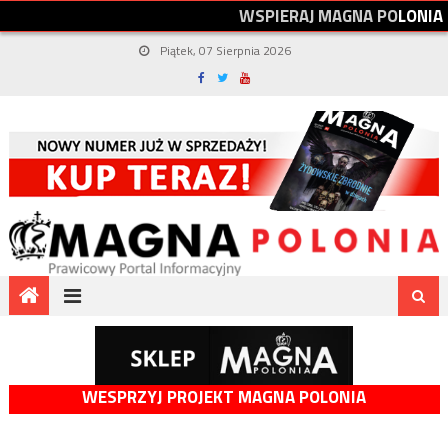
W
S
P
I
E
R
A
J
M
A
G
N
A
P
O
L
O
N
I
A
Piątek, 07 Sierpnia 2026
WESPRZYJ PROJEKT MAGNA POLONIA