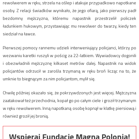
rewolwerem w ręku, strzela na oślep i atakuje przypadkowo napotkane
osoby. Z relacji świadków wynikało, że jego ofiarą, jako pierwszy padł
bezdomny mężczyzna, któremu napastnik przestrzelił policzek
ładunkiem hukowym, przystawiając mu rewolwer do twarzy, kiedy ten
siedział na ławce.
Pierwszej pomocy rannemu udzieli interweniujący policjanci, którzy po
wezwaniu karetki ruszyli w pościg za 22-latkiem. Wywiadowcy dogonili
i obezwładnili mężczyznę kilkaset metrów dalej. Napastnik na widok
policjantów odrzucił w zarośla trzymaną w ręku broń licząc na to, że
umknie to biegnącym za nim policjantom, mylił się.
Chwilę później okazało się, że pokrzywdzonych jest więcej. Mężczyzna
zaatakował też przechodnia, kopał go po całym ciele i groził trzymanym
w ręku rewolwerem. Inną napotkaną osobę kopnął w klatkę piersiową i
również groził jej bronią.
Wspieraj Fundację Magna Polonia!