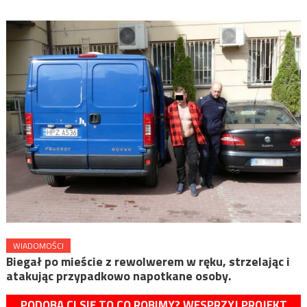
WIADOMOŚCI
Biegał po mieście z rewolwerem w ręku, strzelając i
atakując przypadkowo napotkane osoby.
PODOBA CI SIĘ TO CO ROBIMY? WESPRZYJ PROJEKT