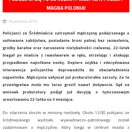
MAGNA POLONIA!
19 września 2019
Policjanci ze Śródmieścia zatrzymali mężczyznę podejrzanego o
usiłowanie zabójstwa, posiadanie broni palnej bez zezwolenia,
groźby karalne oraz naruszenie nietykalności cielesnej. 22-latek
biegał po mieście z rewolwerem w ręku, strzelając i atakując
przypadkowo napotkane osoby. Dopiero szybka i zdecydowana
interwencja policjantów doprowadziła do obezwładnienia
napastnika. Mężczyzna usłyszał już prokuratorskie zarzuty. Za te
przestępstwa może mu teraz grozić nawet dożywocie. Sąd na
wniosek prokuratury podjął już decyzję o tymczasowym
aresztowaniu 22-latka na 3 miesiące.
Do zdarzenia doszło w minioną niedzielę. Około 12:00 policjanci ze
śródmiejskiego wydziału wywiadowczo-patrolowego zostali
zaalarmowani o mężczyźnie, który biega w centrum miasta z