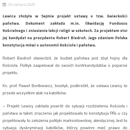
25 czerwca 2020
Lewica złożyła w Sejmie projekt ustawy o tzw. świeckości
państwa. Dokument zakłada m.in. likwidację Funduszu
Kościelnego i zniesienie lekcji religii w szkołach. Za projektem stoi
jej kandydat na prezydenta Robert Biedroń. Jego zdaniem Polska
konstytucja mówi o autonomii Kościoła i państwa.
Robert Biedroń stwierdził, że budżet państwa jest zbyt hojny dla
Kościoła. Polityk zaapelował do swoich kontrkandydatów o poparcie
projektu.
Ks. prof. Paweł Bortkiewicz, bioetyk, podkreślił, że ustawa Lewicy to
przede wszystkim atak na katolików.
– Projekt Lewicy zakłada powrót do sytuacji rozdzielenia Kościoła i
państwa w takim znaczeniu jak projektowała to konstytucja PRL-u czy
projektowały to założenia polityki marksistowskiej, ateistycznej. Jest to
sytuacja dyskryminacji katolików, którzy powinni mieć prawo do