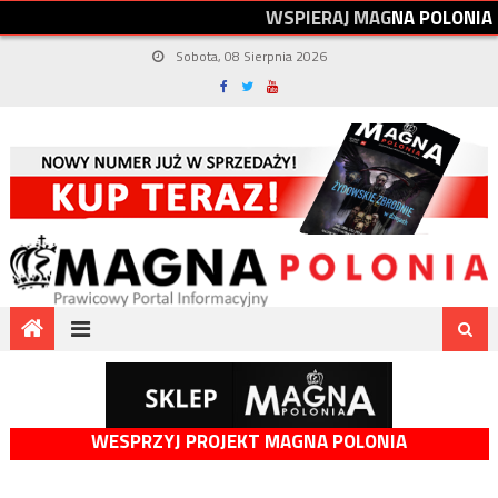
W
S
P
I
E
R
A
J
M
A
G
N
A
P
O
L
O
N
I
A
Sobota, 08 Sierpnia 2026
WESPRZYJ PROJEKT MAGNA POLONIA