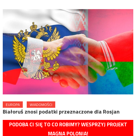
EUROPA
WIADOMOŚCI
Białoruś znosi podatki przeznaczone dla Rosjan
PODOBA CI SIĘ TO CO ROBIMY? WESPRZYJ PROJEKT
MAGNA POLONIA!