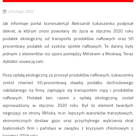
23 lutego 2022
Jak informuje portal biznesalert.pl Aleksandr Łukaszenka podpisał
dekret, w którym znosi powołany do życia w styczniu 2020 roku
podatek ekologiczny od transportu produktów naftowych oraz 50
procentowy podatek od zysków spółek naftowych. Te daniny były
jednymi z elementów osi sporu pomiędzy Mińskiem a Moskwą. Teraz
dyktator usuwa ją sam.
Poza opłatą ekologiczną za przesył produktów naftowych, Łukaszenka
zniósł również 50-procentową stawkę podatku dochodowego
nakładanego na firmy zajmujące się transportem ropy i produktów
naftowych. Podatek ten, razem z opłatą ekologiczną, został
wprowadzony w styczniu 2020 roku. Był to element twardych
negocjacji ze strony Mińska, m.in. lepszych warunków tranzytowych,
ekonomicznych dostaw gazu oraz przychylnego wyliczenia strat
białoruskich firm i państwa w związku z kryzysem chlorkowym z
kwietnia 2019 roku.