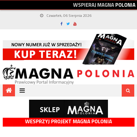
W
S
P
I
E
R
A
J
M
A
G
N
A
P
O
L
O
N
I
A
Czwartek, 06 Sierpnia 2026
WESPRZYJ PROJEKT MAGNA POLONIA