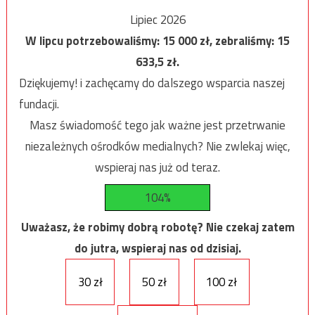
Lipiec 2026
W lipcu potrzebowaliśmy:
15 000
zł, zebraliśmy:
15
633,5
zł.
Dziękujemy! i zachęcamy do dalszego wsparcia naszej
fundacji.
Masz świadomość tego jak ważne jest przetrwanie
niezależnych ośrodków medialnych? Nie zwlekaj więc,
wspieraj nas już od teraz.
104%
Uważasz, że robimy dobrą robotę? Nie czekaj zatem
do jutra, wspieraj nas od dzisiaj.
30 zł
50 zł
100 zł