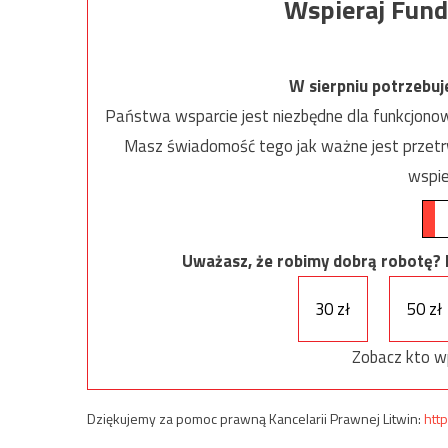
Wspieraj Fund
W sierpniu potrzebu
Państwa wsparcie jest niezbędne dla funkcjonow
Masz świadomość tego jak ważne jest przetrw
wspie
Uważasz, że robimy dobrą robotę? Ni
30 zł
50 zł
Zobacz kto w
Dziękujemy za pomoc prawną Kancelarii Prawnej Litwin:
http