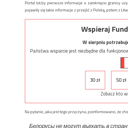
Portal tut.by pierwsze informacje o zamknięciu granicy uz
pojawiły się takie informacje z przejść z Polską, potem z Litw
Wspieraj Fund
W sierpniu potrzebu
Państwa wsparcie jest niezbędne dla funkcjonow
30 zł
50 zł
Zobacz kto w
Na pytanie, jaka jest tego przyczyna, poinformowano, że ch
Белорусы не могут въехать в стран