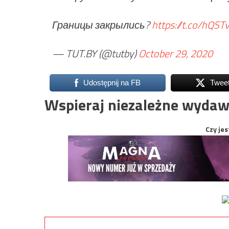
Границы закрылись?
https://t.co/hQS
— TUT.BY (@tutby)
October 29, 2020
Udostępnij na FB
Twee
Wspieraj niezależne wydaw
Czy jes