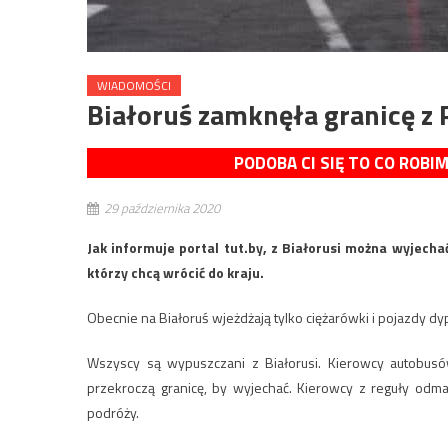
WIADOMOŚCI
Białoruś zamknęła granicę z P
PODOBA CI SIĘ TO CO ROBI
29 października 2020
Jak informuje portal tut.by, z Białorusi można wyjechać
którzy chcą wrócić do kraju.
Obecnie na Białoruś wjeżdżają tylko ciężarówki i pojazdy d
Wszyscy są wypuszczani z Białorusi. Kierowcy autobusów 
przekroczą granicę, by wyjechać. Kierowcy z reguły odm
podróży.