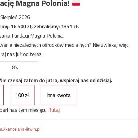
ację Magna Polonia!
Sierpień 2026
jemy:
16 500
zł, zebraliśmy:
1351
zł.
ania Fundacji Magna Polonia.
anie niezależnych ośrodków medialnych? Nie zwlekaj więc,
raj nas już od teraz.
8%
e czekaj zatem do jutra, wspieraj nas od dzisiaj.
100 zł
Inna kwota
parł nas tym miesiącu:
Tutaj
s://kancelaria-litwin.pl