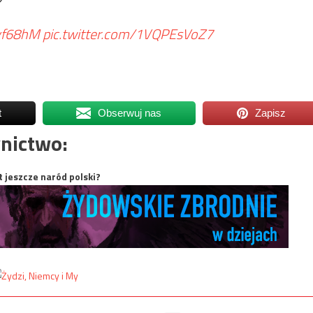
Tvf68hM
pic.twitter.com/1VQPEsVoZ7
t
Obserwuj nas
Zapisz
nictwo:
t jeszcze naród polski?