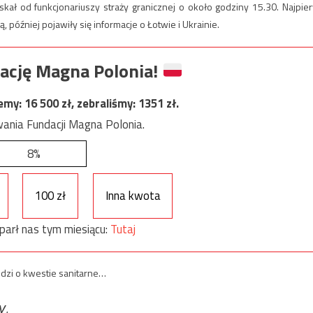
yskał od funkcjonariuszy straży granicznej o około godziny 15.30. Najpie
ą, później pojawiły się informacje o Łotwie i Ukrainie.
ację Magna Polonia!
jemy:
16 500
zł, zebraliśmy:
1351
zł.
ania Fundacji Magna Polonia.
8%
100 zł
Inna kwota
parł nas tym miesiącu:
Tutaj
odzi o kwestie sanitarne…
у.