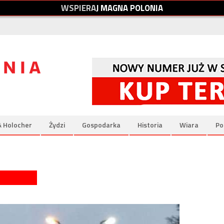
W
S
P
I
E
R
A
J
M
A
G
N
A
P
O
L
O
N
I
A
& Holocher
Żydzi
Gospodarka
Historia
Wiara
Po