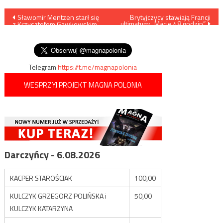
Nawigacja
Sławomir Mentzen starł się
Brytyjczycy stawiają Francji
ultimatum: „Macie 48 godzin”
z Krzysztofem Gawkowskim
wpisu
w sprawie Marszu
Niepodległości
Telegram
https://t.me/magnapolonia
WESPRZYJ PROJEKT MAGNA POLONIA
Darczyńcy - 6.08.2026
KACPER STAROŚCIAK
100,00
KULCZYK GRZEGORZ POLIŃSKA i
50,00
KULCZYK KATARZYNA