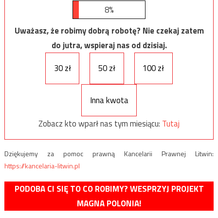
8%
Uważasz, że robimy dobrą robotę? Nie czekaj zatem
do jutra, wspieraj nas od dzisiaj.
30 zł
50 zł
100 zł
Inna kwota
Zobacz kto wparł nas tym miesiącu:
Tutaj
Dziękujemy za pomoc prawną Kancelarii Prawnej Litwin:
https://kancelaria-litwin.pl
PODOBA CI SIĘ TO CO ROBIMY? WESPRZYJ PROJEKT
MAGNA POLONIA!