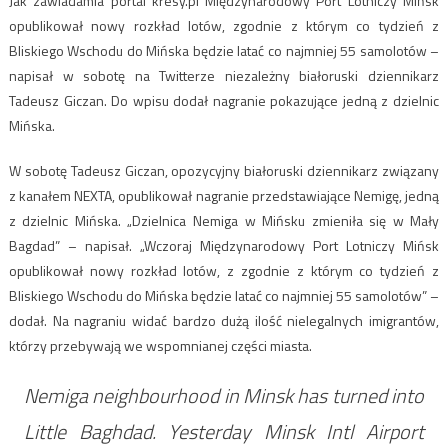
Jak zawiadamia portal kresy.pl Międzynarodowy Port Lotniczy Mińsk
opublikował nowy rozkład lotów, zgodnie z którym co tydzień z
Bliskiego Wschodu do Mińska będzie latać co najmniej 55 samolotów –
napisał w sobotę na Twitterze niezależny białoruski dziennikarz
Tadeusz Giczan. Do wpisu dodał nagranie pokazujące jedną z dzielnic
Mińska.
W sobotę Tadeusz Giczan, opozycyjny białoruski dziennikarz związany
z kanałem NEXTA, opublikował nagranie przedstawiające Nemigę, jedną
z dzielnic Mińska. „Dzielnica Nemiga w Mińsku zmieniła się w Mały
Bagdad” – napisał. „Wczoraj Międzynarodowy Port Lotniczy Mińsk
opublikował nowy rozkład lotów, z zgodnie z którym co tydzień z
Bliskiego Wschodu do Mińska będzie latać co najmniej 55 samolotów” –
dodał. Na nagraniu widać bardzo dużą ilość nielegalnych imigrantów,
którzy przebywają we wspomnianej części miasta.
Nemiga neighbourhood in Minsk has turned into
Little Baghdad. Yesterday Minsk Intl Airport