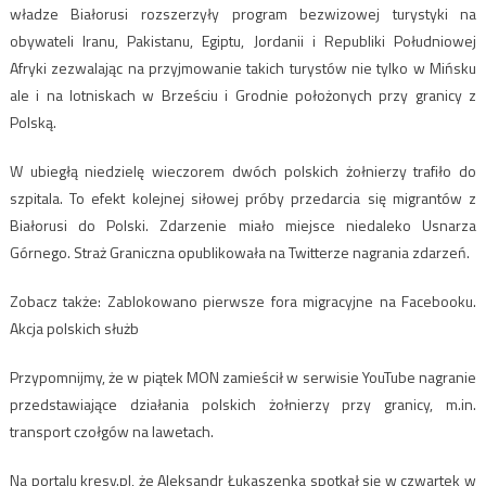
władze Białorusi rozszerzyły program bezwizowej turystyki na
obywateli Iranu, Pakistanu, Egiptu, Jordanii i Republiki Południowej
Afryki zezwalając na przyjmowanie takich turystów nie tylko w Mińsku
ale i na lotniskach w Brześciu i Grodnie położonych przy granicy z
Polską.
W ubiegłą niedzielę wieczorem dwóch polskich żołnierzy trafiło do
szpitala. To efekt kolejnej siłowej próby przedarcia się migrantów z
Białorusi do Polski. Zdarzenie miało miejsce niedaleko Usnarza
Górnego. Straż Graniczna opublikowała na Twitterze nagrania zdarzeń.
Zobacz także: Zablokowano pierwsze fora migracyjne na Facebooku.
Akcja polskich służb
Przypomnijmy, że w piątek MON zamieścił w serwisie YouTube nagranie
przedstawiające działania polskich żołnierzy przy granicy, m.in.
transport czołgów na lawetach.
Na portalu kresy.pl, że Aleksandr Łukaszenka spotkał się w czwartek w