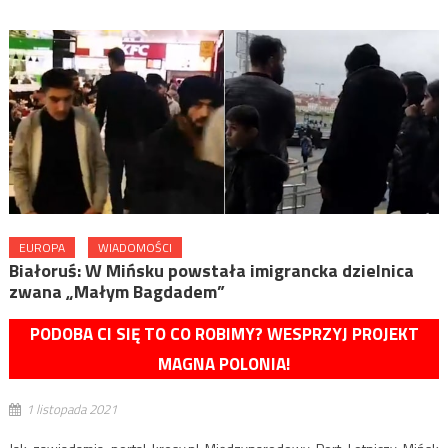
EUROPA
WIADOMOŚCI
Białoruś: W Mińsku powstała imigrancka dzielnica
zwana „Małym Bagdadem”
PODOBA CI SIĘ TO CO ROBIMY? WESPRZYJ PROJEKT
MAGNA POLONIA!
1 listopada 2021