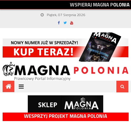
W
S
P
I
E
R
A
J
M
A
G
N
A
P
O
L
O
N
I
A
Piątek, 07 Sierpnia 2026
WESPRZYJ PROJEKT MAGNA POLONIA