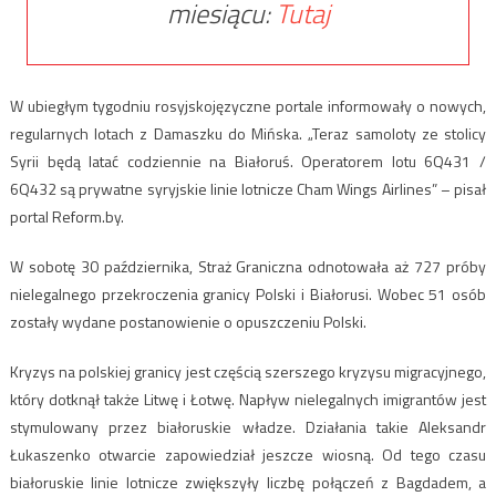
miesiącu:
Tutaj
W ubiegłym tygodniu rosyjskojęzyczne portale informowały o nowych,
regularnych lotach z Damaszku do Mińska. „Teraz samoloty ze stolicy
Syrii będą latać codziennie na Białoruś. Operatorem lotu 6Q431 /
6Q432 są prywatne syryjskie linie lotnicze Cham Wings Airlines” – pisał
portal Reform.by.
W sobotę 30 października, Straż Graniczna odnotowała aż 727 próby
nielegalnego przekroczenia granicy Polski i Białorusi. Wobec 51 osób
zostały wydane postanowienie o opuszczeniu Polski.
Kryzys na polskiej granicy jest częścią szerszego kryzysu migracyjnego,
który dotknął także Litwę i Łotwę. Napływ nielegalnych imigrantów jest
stymulowany przez białoruskie władze. Działania takie Aleksandr
Łukaszenko otwarcie zapowiedział jeszcze wiosną. Od tego czasu
białoruskie linie lotnicze zwiększyły liczbę połączeń z Bagdadem, a