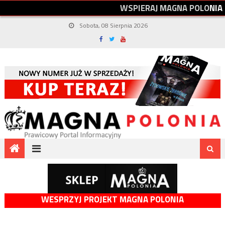
W
S
P
I
E
R
A
J
M
A
G
N
A
P
O
L
O
N
I
A
Sobota, 08 Sierpnia 2026
WESPRZYJ PROJEKT MAGNA POLONIA