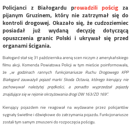
Policjanci z Białogardu p
rowadzili pościg
za
pijanym Gruzinem, który nie zatrzymał się do
kontroli drogowej. Okazało się, że cudzoziemiec
posiadał już wydaną decyzję dotyczącą
opuszczenia granic Polski i ukrywał się przed
organami ścigania.
Białogard stał się 31 października areną scen niczym z amerykańskiego
filmu akcji. Komenda Powiatowa Policji w tym mieście poinformowała,
że
„w godzinach rannych funkcjonariusze Ruchu Drogowego KPP
Białogard zauważyli pojazd marki Skoda Octavia, którego kierujący nie
zachowywał należytej prędkości, a ponadto wyprzedzał pojazdy
znajdujące się w rejonie skrzyżowania drogi DW 163/ZD 169”.
Kierujący pojazdem nie reagował na wydawane przez policjantów
sygnały świetlne i dźwiękowe do zatrzymania pojazdu. Funkcjonariusze
zostali tym samym zmuszeni do rozpoczęcia pościgu.