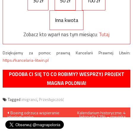
30 zł
50 zł
100 zł
Inna kwota
Zobacz kto wparł nas tym miesiącu:
Tutaj
Dziękujemy za pomoc prawną Kancelarii Prawnej Litwin:
https://kancelaria-litwin.pl
PODOBA CI SIĘ TO CO ROBIMY? WESPRZYJ PROJEKT
MAGNA POLONIA!
Tagged
imigranci
,
Przestępczość
Nawigacja
Boeing odrzuca wspieranie
Kalendarium historyczne: 4
listopada 1794 – rosyjska
ideologii woke
rzeź Pragi
wpisu