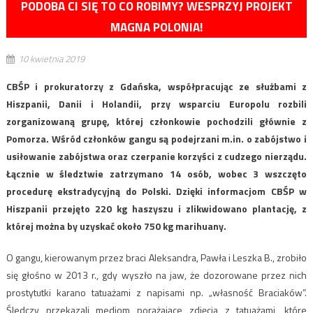
PODOBA CI SIĘ TO CO ROBIMY? WESPRZYJ PROJEKT
MAGNA POLONIA!
10 kwietnia 2019
CBŚP i prokuratorzy z Gdańska, współpracując ze służbami z
Hiszpanii, Danii i Holandii, przy wsparciu Europolu rozbili
zorganizowaną grupę, której członkowie pochodzili głównie z
Pomorza. Wśród członków gangu są podejrzani m.in. o zabójstwo i
usiłowanie zabójstwa oraz czerpanie korzyści z cudzego nierządu.
Łącznie w śledztwie zatrzymano 14 osób, wobec 3 wszczęto
procedurę ekstradycyjną do Polski. Dzięki informacjom CBŚP w
Hiszpanii przejęto 220 kg haszyszu i zlikwidowano plantację, z
której można by uzyskać około 750 kg marihuany.
O gangu, kierowanym przez braci Aleksandra, Pawła i Leszka B., zrobiło
się głośno w 2013 r., gdy wyszło na jaw, że dozorowane przez nich
prostytutki karano tatuażami z napisami np. „własność Braciaków”.
Śledczy przekazali mediom porażające zdjęcia z tatuażami, które