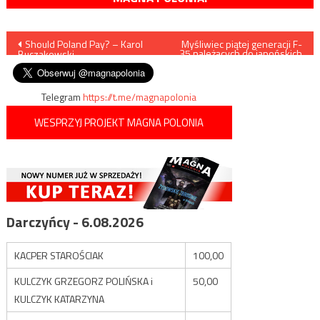
Nawigacja
Should Poland Pay? – Karol
Myśliwiec piątej generacji F-
35 należących do japońskich
Buczakowski
sił powietrznych spadł do
wpisu
oceanu
Telegram
https://t.me/magnapolonia
WESPRZYJ PROJEKT MAGNA POLONIA
Darczyńcy - 6.08.2026
KACPER STAROŚCIAK
100,00
KULCZYK GRZEGORZ POLIŃSKA i
50,00
KULCZYK KATARZYNA