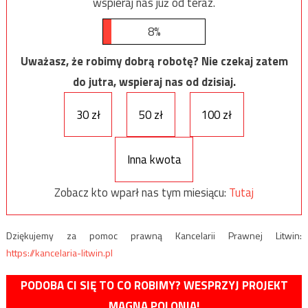
wspieraj nas już od teraz.
8%
Uważasz, że robimy dobrą robotę? Nie czekaj zatem
do jutra, wspieraj nas od dzisiaj.
30 zł
50 zł
100 zł
Inna kwota
Zobacz kto wparł nas tym miesiącu:
Tutaj
Dziękujemy za pomoc prawną Kancelarii Prawnej Litwin:
https://kancelaria-litwin.pl
PODOBA CI SIĘ TO CO ROBIMY? WESPRZYJ PROJEKT
MAGNA POLONIA!