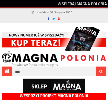
W
S
P
I
E
R
A
J
M
A
G
N
A
P
O
L
O
N
I
A
Niedziela, 09 Sierpnia 2026
WESPRZYJ PROJEKT MAGNA POLONIA