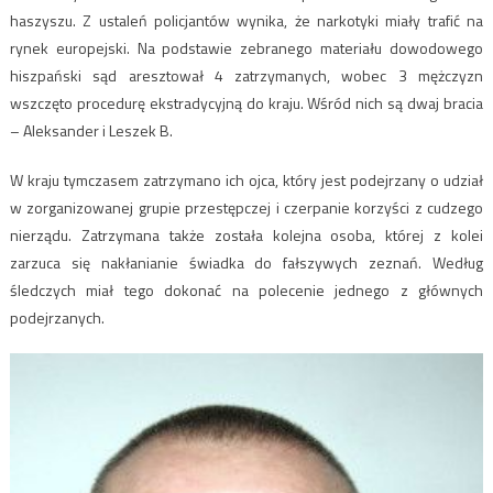
haszyszu. Z ustaleń policjantów wynika, że narkotyki miały trafić na
rynek europejski. Na podstawie zebranego materiału dowodowego
hiszpański sąd aresztował 4 zatrzymanych, wobec 3 mężczyzn
wszczęto procedurę ekstradycyjną do kraju. Wśród nich są dwaj bracia
– Aleksander i Leszek B.
W kraju tymczasem zatrzymano ich ojca, który jest podejrzany o udział
w zorganizowanej grupie przestępczej i czerpanie korzyści z cudzego
nierządu. Zatrzymana także została kolejna osoba, której z kolei
zarzuca się nakłanianie świadka do fałszywych zeznań. Według
śledczych miał tego dokonać na polecenie jednego z głównych
podejrzanych.