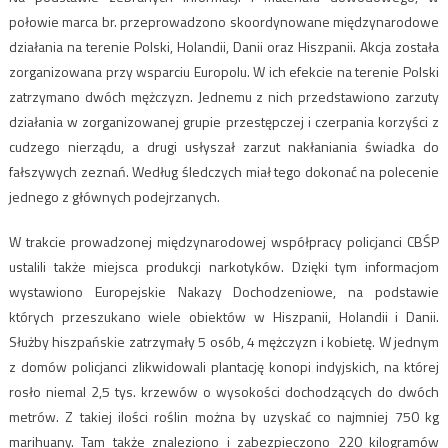
połowie marca br. przeprowadzono skoordynowane międzynarodowe
działania na terenie Polski, Holandii, Danii oraz Hiszpanii. Akcja została
zorganizowana przy wsparciu Europolu. W ich efekcie na terenie Polski
zatrzymano dwóch mężczyzn. Jednemu z nich przedstawiono zarzuty
działania w zorganizowanej grupie przestępczej i czerpania korzyści z
cudzego nierządu, a drugi usłyszał zarzut nakłaniania świadka do
fałszywych zeznań. Według śledczych miał tego dokonać na polecenie
jednego z głównych podejrzanych.
W trakcie prowadzonej międzynarodowej współpracy policjanci CBŚP
ustalili także miejsca produkcji narkotyków. Dzięki tym informacjom
wystawiono Europejskie Nakazy Dochodzeniowe, na podstawie
których przeszukano wiele obiektów w Hiszpanii, Holandii i Danii.
Służby hiszpańskie zatrzymały 5 osób, 4 mężczyzn i kobietę. W jednym
z domów policjanci zlikwidowali plantację konopi indyjskich, na której
rosło niemal 2,5 tys. krzewów o wysokości dochodzących do dwóch
metrów. Z takiej ilości roślin można by uzyskać co najmniej 750 kg
marihuany. Tam także znaleziono i zabezpieczono 220 kilogramów