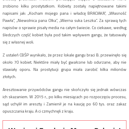
zrobiono kilku prostytutkom. Kobiety zostały napiętnowane takimi
napisami jak: „Kocham mojego pana i władcę BRACIAKA”, „Własność
Pawła”, „Niewolnica pana Olka”, „Wierna suka Leszka”. Za sprawą tych
napisów o sprawie pisały media na całym świecie. Co ciekawe, według
śledczych część kobiet była pod takim wpływem gangu, że tatuowały
się z własnej woli.
Z ustaleń CBŚP wynikało, że przez lokale gangu braci B. przewinęło się
około 70 kobiet. Niektóre miały być gwałcone lub odurzane, aby nie
stawiały oporu. Na prostytucji grupa miała zarobić kilka milionów
złotych.
Aresztowanie przywódców gangu nie skończyło się jednak wówczas
ich skazaniem. W 2015 r., po kilku miesiącach po rozpoczęciu procesu,
sąd uchylił im areszty i Zamienił je na kaucję po 60 tys. oraz zakaz
opuszczania kraju. A ci czmychnęli z kraju.