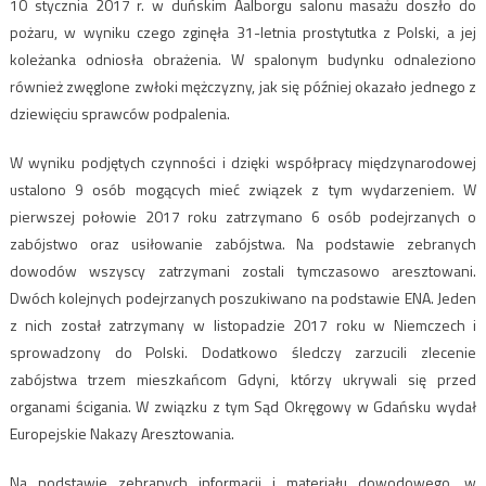
10 stycznia 2017 r. w duńskim Aalborgu salonu masażu doszło do
pożaru, w wyniku czego zginęła 31-letnia prostytutka z Polski, a jej
koleżanka odniosła obrażenia. W spalonym budynku odnaleziono
również zwęglone zwłoki mężczyzny, jak się później okazało jednego z
dziewięciu sprawców podpalenia.
W wyniku podjętych czynności i dzięki współpracy międzynarodowej
ustalono 9 osób mogących mieć związek z tym wydarzeniem. W
pierwszej połowie 2017 roku zatrzymano 6 osób podejrzanych o
zabójstwo oraz usiłowanie zabójstwa. Na podstawie zebranych
dowodów wszyscy zatrzymani zostali tymczasowo aresztowani.
Dwóch kolejnych podejrzanych poszukiwano na podstawie ENA. Jeden
z nich został zatrzymany w listopadzie 2017 roku w Niemczech i
sprowadzony do Polski. Dodatkowo śledczy zarzucili zlecenie
zabójstwa trzem mieszkańcom Gdyni, którzy ukrywali się przed
organami ścigania. W związku z tym Sąd Okręgowy w Gdańsku wydał
Europejskie Nakazy Aresztowania.
Na podstawie zebranych informacji i materiału dowodowego, w