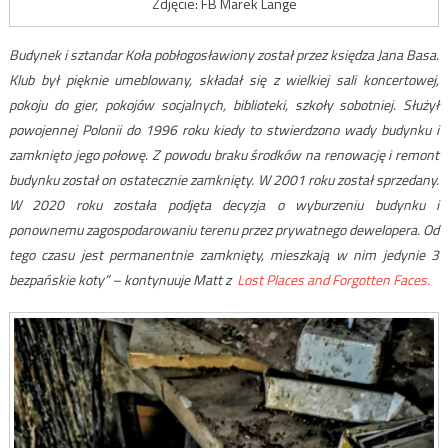
Zdjęcie: FB Marek Lange
Budynek i sztandar Koła pobłogosławiony został przez księdza Jana Basa.
Klub był pięknie umeblowany, składał się z wielkiej sali koncertowej,
pokoju do gier, pokojów socjalnych, biblioteki, szkoły sobotniej. Służył
powojennej Polonii do 1996 roku kiedy to stwierdzono wady budynku i
zamknięto jego połowę. Z powodu braku środków na renowację i remont
budynku został on ostatecznie zamknięty. W 2001 roku został sprzedany.
W 2020 roku została podjęta decyzja o wyburzeniu budynku i
ponownemu zagospodarowaniu terenu przez prywatnego dewelopera. Od
tego czasu jest permanentnie zamknięty, mieszkają w nim jedynie 3
bezpańskie koty” – kontynuuje Matt z
Lost Places and Forgotten Faces.