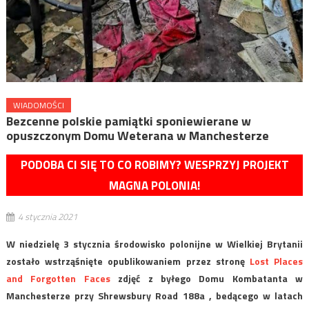
WIADOMOŚCI
Bezcenne polskie pamiątki sponiewierane w
opuszczonym Domu Weterana w Manchesterze
PODOBA CI SIĘ TO CO ROBIMY? WESPRZYJ PROJEKT
MAGNA POLONIA!
4 stycznia 2021
W niedzielę 3 stycznia środowisko polonijne w Wielkiej Brytanii
zostało wstrząśnięte opublikowaniem przez stronę
Lost Places
and Forgotten Faces
zdjęć z byłego Domu Kombatanta w
Manchesterze przy Shrewsbury Road 188a , bedącego w latach