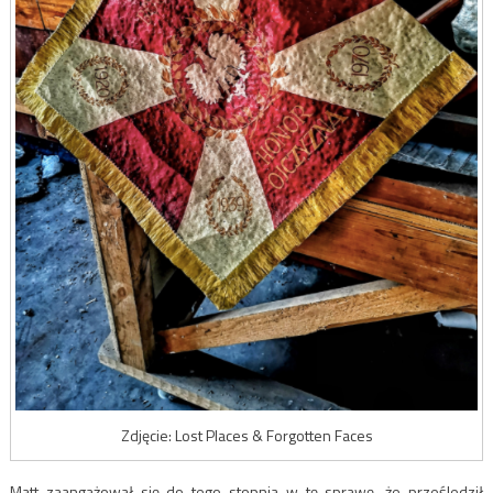
Zdjęcie: Lost Places & Forgotten Faces
Matt zaangażował się do tego stopnia w tę sprawę, że prześledził