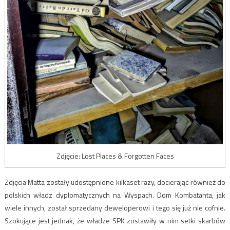
Zdjęcie: Lost Places & Forgotten Faces
Zdjęcia Matta zostały udostępnione kilkaset razy, docierając również do
polskich władz dyplomatycznych na Wyspach. Dom Kombatanta, jak
wiele innych, został sprzedany deweloperowi i tego się już nie cofnie.
Szokujące jest jednak, że władze SPK zostawiły w nim setki skarbów