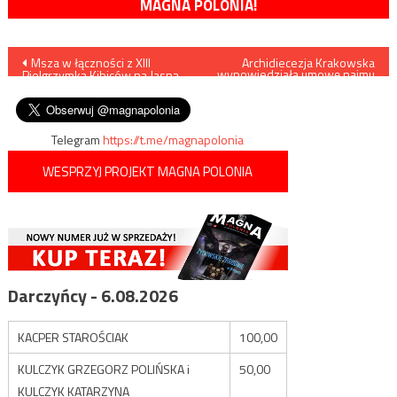
MAGNA POLONIA!
Nawigacja
Msza w łączności z XIII
Archidiecezja Krakowska
wypowiedziała umowę najmu
Pielgrzymką Kibiców na Jasną
„Tygodnikowi
wpisu
Górę w Imielinie
Powszechnemu”
Telegram
https://t.me/magnapolonia
WESPRZYJ PROJEKT MAGNA POLONIA
Darczyńcy - 6.08.2026
KACPER STAROŚCIAK
100,00
KULCZYK GRZEGORZ POLIŃSKA i
50,00
KULCZYK KATARZYNA