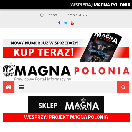
W
S
P
I
E
R
A
J
M
A
G
N
A
P
O
L
O
N
I
A
Sobota, 08 Sierpnia 2026
WESPRZYJ PROJEKT MAGNA POLONIA