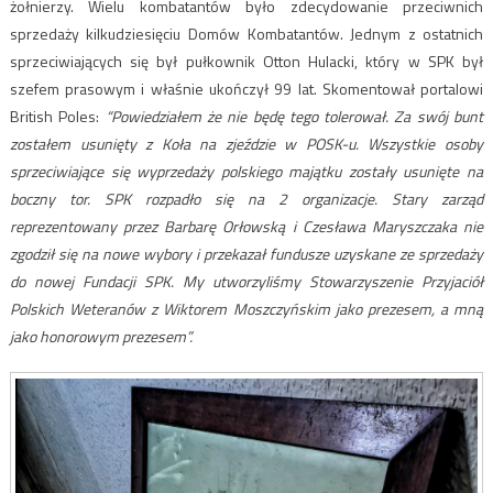
żołnierzy. Wielu kombatantów było zdecydowanie przeciwnich
sprzedaży kilkudziesięciu Domów Kombatantów. Jednym z ostatnich
sprzeciwiających się był pułkownik Otton Hulacki, który w SPK był
szefem prasowym i właśnie ukończył 99 lat. Skomentował portalowi
British Poles:
“Powiedziałem że nie będę tego tolerował. Za swój bunt
zostałem usunięty z Koła na zjeździe w POSK-u. Wszystkie osoby
sprzeciwiające się wyprzedaży polskiego majątku zostały usunięte na
boczny tor.
SPK rozpadło się na 2 organizacje. Stary zarząd
reprezentowany przez Barbarę Orłowską i Czesława Maryszczaka nie
zgodził się na nowe wybory i przekazał fundusze uzyskane ze sprzedaży
do nowej Fundacji SPK. My utworzyliśmy Stowarzyszenie Przyjaciół
Polskich Weteranów z Wiktorem Moszczyńskim jako prezesem, a mną
jako honorowym prezesem”.