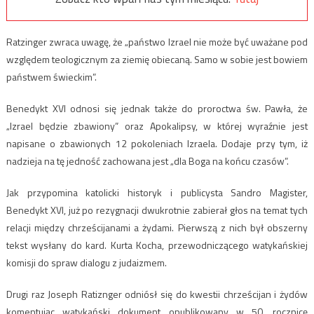
Ratzinger zwraca uwagę, że „państwo Izrael nie może być uważane pod
względem teologicznym za ziemię obiecaną. Samo w sobie jest bowiem
państwem świeckim”.
Benedykt XVI odnosi się jednak także do proroctwa św. Pawła, że
„Izrael będzie zbawiony” oraz Apokalipsy, w której wyraźnie jest
napisane o zbawionych 12 pokoleniach Izraela. Dodaje przy tym, iż
nadzieja na tę jedność zachowana jest „dla Boga na końcu czasów”.
Jak przypomina katolicki historyk i publicysta Sandro Magister,
Benedykt XVI, już po rezygnacji dwukrotnie zabierał głos na temat tych
relacji między chrześcijanami a żydami. Pierwszą z nich był obszerny
tekst wysłany do kard. Kurta Kocha, przewodniczącego watykańskiej
komisji do spraw dialogu z judaizmem.
Drugi raz Joseph Ratiznger odniósł się do kwestii chrześcijan i żydów
komentując watykański dokument opublikowany w 50. rocznicę