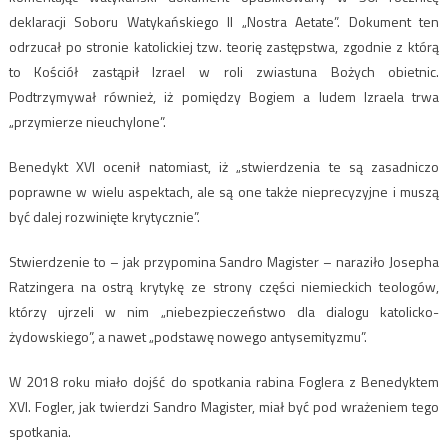
deklaracji Soboru Watykańskiego II „Nostra Aetate”. Dokument ten
odrzucał po stronie katolickiej tzw. teorię zastępstwa, zgodnie z którą
to Kościół zastąpił Izrael w roli zwiastuna Bożych obietnic.
Podtrzymywał również, iż pomiędzy Bogiem a ludem Izraela trwa
„przymierze nieuchylone”.
Benedykt XVI ocenił natomiast, iż „stwierdzenia te są zasadniczo
poprawne w wielu aspektach, ale są one także nieprecyzyjne i muszą
być dalej rozwinięte krytycznie”.
Stwierdzenie to – jak przypomina Sandro Magister – naraziło Josepha
Ratzingera na ostrą krytykę ze strony części niemieckich teologów,
którzy ujrzeli w nim „niebezpieczeństwo dla dialogu katolicko-
żydowskiego”, a nawet „podstawę nowego antysemityzmu”.
W 2018 roku miało dojść do spotkania rabina Foglera z Benedyktem
XVI. Fogler, jak twierdzi Sandro Magister, miał być pod wrażeniem tego
spotkania.