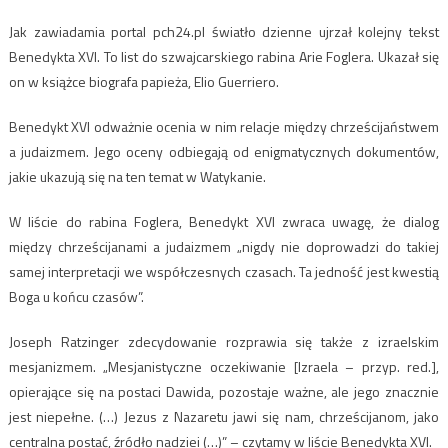
Jak zawiadamia portal pch24.pl światło dzienne ujrzał kolejny tekst
Benedykta XVI. To list do szwajcarskiego rabina Arie Foglera. Ukazał się
on w książce biografa papieża, Elio Guerriero.
Benedykt XVI odważnie ocenia w nim relacje między chrześcijaństwem
a judaizmem. Jego oceny odbiegają od enigmatycznych dokumentów,
jakie ukazują się na ten temat w Watykanie.
W liście do rabina Foglera, Benedykt XVI zwraca uwagę, że dialog
między chrześcijanami a judaizmem „nigdy nie doprowadzi do takiej
samej interpretacji we współczesnych czasach. Ta jedność jest kwestią
Boga u końcu czasów”.
Joseph Ratzinger zdecydowanie rozprawia się także z izraelskim
mesjanizmem. „Mesjanistyczne oczekiwanie [Izraela – przyp. red.],
opierające się na postaci Dawida, pozostaje ważne, ale jego znacznie
jest niepełne. (…) Jezus z Nazaretu jawi się nam, chrześcijanom, jako
centralna postać, źródło nadziei (…)” – czytamy w liście Benedykta XVI.