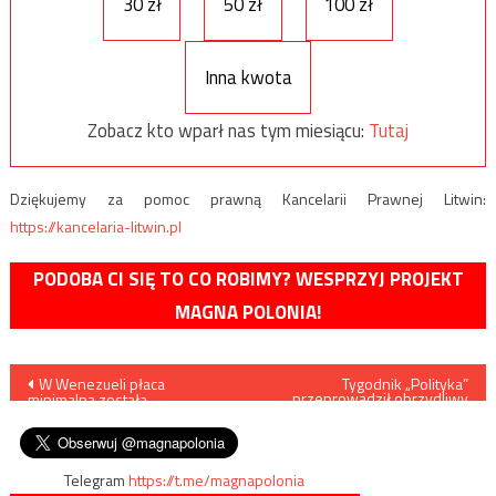
30 zł
50 zł
100 zł
Inna kwota
Zobacz kto wparł nas tym miesiącu:
Tutaj
Dziękujemy za pomoc prawną Kancelarii Prawnej Litwin:
https://kancelaria-litwin.pl
PODOBA CI SIĘ TO CO ROBIMY? WESPRZYJ PROJEKT
MAGNA POLONIA!
Nawigacja
W Wenezueli płaca
Tygodnik „Polityka”
przeprowadził obrzydliwy
minimalna została
atak na rodzinę Zbigniewa
wpisu
podniesiona dwukrotnie
Ziobry
Telegram
https://t.me/magnapolonia