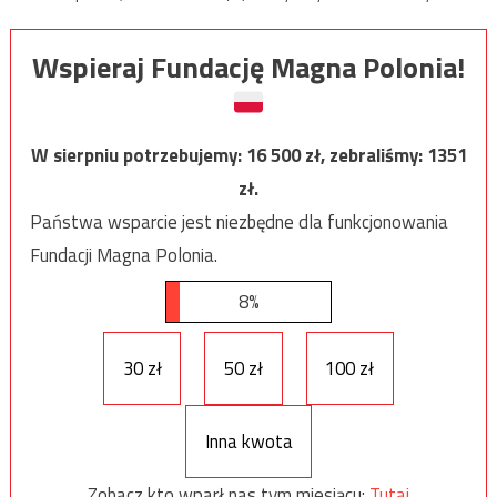
Wspieraj Fundację Magna Polonia!
W sierpniu potrzebujemy:
16 500
zł, zebraliśmy:
1351
zł.
Państwa wsparcie jest niezbędne dla funkcjonowania
Fundacji Magna Polonia.
8%
30 zł
50 zł
100 zł
Inna kwota
Zobacz kto wparł nas tym miesiącu:
Tutaj