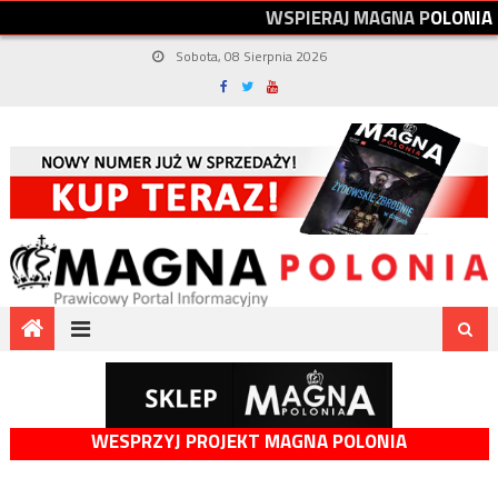
W
S
P
I
E
R
A
J
M
A
G
N
A
P
O
L
O
N
I
A
Sobota, 08 Sierpnia 2026
WESPRZYJ PROJEKT MAGNA POLONIA