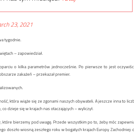
rch 23, 2021
a tygodnie.
więtach – zapowiedział.
arciu o kilka parametrów jednocześnie. Po pierwsze to jest oczywiśc
 obszarze zakażeń – przekazał premier.
talizowanych.
zność, która wiąże się ze zgonami naszych obywateli. A jeszcze inna to licz
co dzieje się w krajach nas otaczających – wyliczył.
, które bierzemy pod uwagę. Przede wszystkim po to, żeby móc zapewni
zego doszło wiosną zeszłego roku w bogatych krajach Europy Zachodniej: 