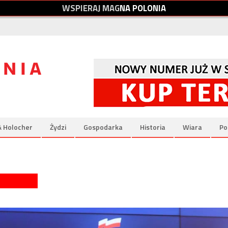
W
S
P
I
E
R
A
J
M
A
G
N
A
P
O
L
O
N
I
A
& Holocher
Żydzi
Gospodarka
Historia
Wiara
Po