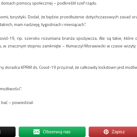
 domach pomocy społecznej – podkreślił szef rządu.
nomii, turystyki. Dodał, że będzie przedłużenie dotychczasowych zasad or
atnich, mam nadzieję, tygodniach i miesiącach”.
ovid-19, np. szeroko rozumiana branża spożywcza. Ale są takie, które 
u, w znacznym stopniu zamknięte – tłumaczył Morawiecki w czasie wizyty
ny doradca KPRM ds. Covid-19 przyznał, że całkowity lockdown jest możli
 możliwości”.
ę bać – powiedział.
t
Obserwuj nas
Zapisz