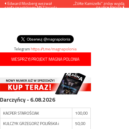
Nawigacja
Edward Mosberg wezwał
„Żółte Kamizelki” znów wyjdą
na ulice Paryża
szefa izraelskiego MSZ Israela
wpisu
Katza do przeprosin za słowa o
genetycznym antysemityzmie
Polaków
Telegram
https://t.me/magnapolonia
WESPRZYJ PROJEKT MAGNA POLONIA
Darczyńcy - 6.08.2026
KACPER STAROŚCIAK
100,00
KULCZYK GRZEGORZ POLIŃSKA i
50,00