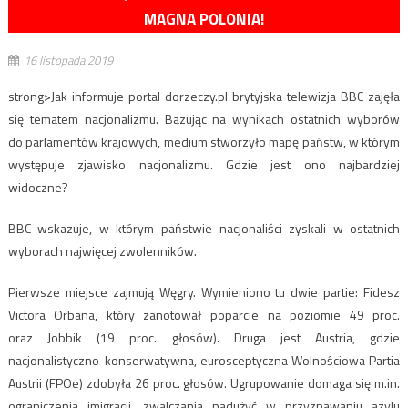
MAGNA POLONIA!
16 listopada 2019
strong>Jak informuje portal dorzeczy.pl brytyjska telewizja BBC zajęła
się tematem nacjonalizmu. Bazując na wynikach ostatnich wyborów
do parlamentów krajowych, medium stworzyło mapę państw, w którym
występuje zjawisko nacjonalizmu. Gdzie jest ono najbardziej
widoczne?
BBC wskazuje, w którym państwie nacjonaliści zyskali w ostatnich
wyborach najwięcej zwolenników.
Pierwsze miejsce zajmują Węgry. Wymieniono tu dwie partie: Fidesz
Victora Orbana, który zanotował poparcie na poziomie 49 proc.
oraz Jobbik (19 proc. głosów). Druga jest Austria, gdzie
nacjonalistyczno-konserwatywna, eurosceptyczna Wolnościowa Partia
Austrii (FPOe) zdobyła 26 proc. głosów. Ugrupowanie domaga się m.in.
ograniczenia imigracji, zwalczania nadużyć w przyznawaniu azylu