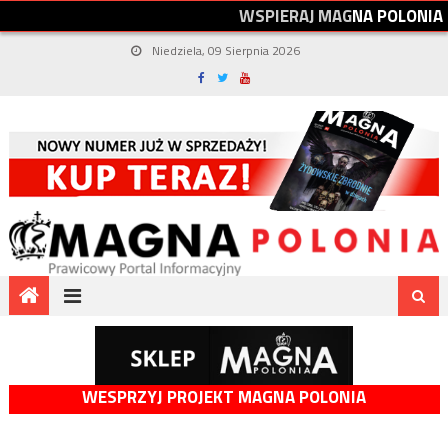
W
S
P
I
E
R
A
J
M
A
G
N
A
P
O
L
O
N
I
A
Niedziela, 09 Sierpnia 2026
WESPRZYJ PROJEKT MAGNA POLONIA