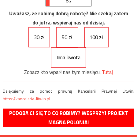
8%
Uważasz, że robimy dobrą robotę? Nie czekaj zatem
do jutra, wspieraj nas od dzisiaj.
30 zł
50 zł
100 zł
Inna kwota
Zobacz kto wparł nas tym miesiącu:
Tutaj
Dziękujemy za pomoc prawną Kancelarii Prawnej Litwin:
https://kancelaria-litwin.pl
PODOBA CI SIĘ TO CO ROBIMY? WESPRZYJ PROJEKT
MAGNA POLONIA!