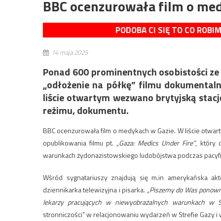
BBC ocenzurowała film o med
PODOBA CI SIĘ TO CO ROBI
14 maja 2025
Ponad 600 prominentnych osobistości ze 
„odłożenie na półkę” filmu dokumental
liście otwartym wezwano brytyjską stac
reżimu, dokumentu.
BBC ocenzurowała film o medykach w Gazie. W liście otw
opublikowania filmu pt.
„Gaza: Medics Under Fire”
, który
warunkach żydonazistowskiego ludobójstwa podczas pacyfika
Wśród sygnatariuszy znajdują się m.in amerykańska akt
dziennikarka telewizyjna i pisarka.
„Piszemy do Was ponown
lekarzy pracujących w niewyobrażalnych warunkach w S
stronniczości” w relacjonowaniu wydarzeń w Strefie Gazy i