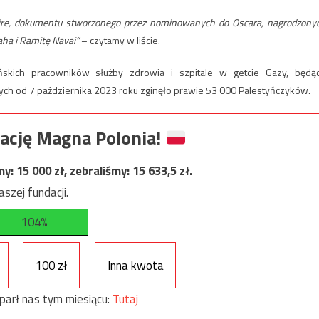
 Fire, dokumentu stworzonego przez nominowanych do Oscara, nagrodzony
ha i Ramitę Navai”
– czytamy w liście.
skich pracowników służby zdrowia i szpitale w getcie Gazy, będą
ych od 7 października 2023 roku zginęło prawie 53 000 Palestyńczyków.
ację Magna Polonia!
my:
15 000
zł, zebraliśmy:
15 633,5
zł.
szej fundacji.
104%
100 zł
Inna kwota
parł nas tym miesiącu:
Tutaj