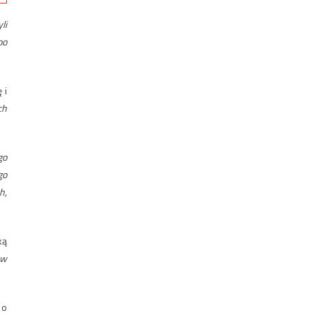
li
po
 i
ch
go
go
h,
ką
ow
 o