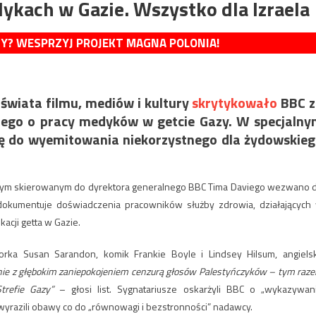
ykach w Gazie. Wszystko dla Izraela
MY? WESPRZYJ PROJEKT MAGNA POLONIA!
świata filmu, mediów i kultury
skrytykowało
BBC z
nego o pracy medyków w getcie Gazy. W specjaln
ję do wyemitowania niekorzystnego dla żydowskie
artym skierowanym do dyrektora generalnego BBC Tima Daviego wezwano 
 dokumentuje doświadczenia pracowników służby zdrowia, działających
cji getta w Gazie.
orka Susan Sarandon, komik Frankie Boyle i Lindsey Hilsum, angiels
ie z głębokim zaniepokojeniem cenzurą głosów Palestyńczyków – tym raz
trefie Gazy”
– głosi list. Sygnatariusze oskarżyli BBC o „wykazywan
 wyrazili obawy co do „równowagi i bezstronności” nadawcy.