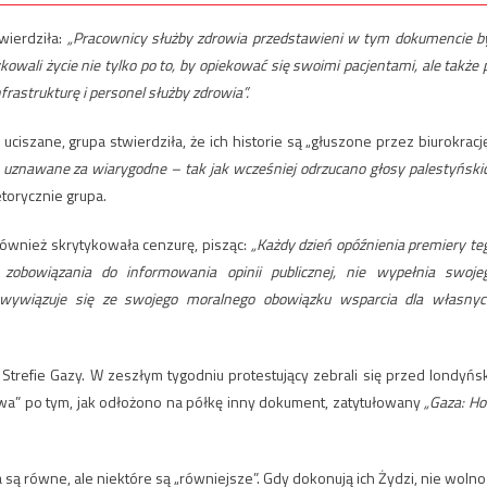
wierdziła:
„Pracownicy służby zdrowia przedstawieni w tym dokumencie by
kowali życie nie tylko po to, by opiekować się swoimi pacjentami, ale także 
frastrukturę i personel służby zdrowia”.
iszane, grupa stwierdziła, że ​​ich historie są „głuszone przez biurokrację
 są uznawane za wiarygodne – tak jak wcześniej odrzucano głosy palestyński
etorycznie grupa.
również skrytykowała cenzurę, pisząc:
„Każdy dzień opóźnienia premiery te
zobowiązania do informowania opinii publicznej, nie wypełnia swoje
 wywiązuje się ze swojego moralnego obowiązku wsparcia dla własnyc
w Strefie Gazy. W zeszłym tygodniu protestujący zebrali się przed londyńs
twa” po tym, jak odłożono na półkę inny dokument, zatytułowany
„Gaza: H
ą równe, ale niektóre są „równiejsze”. Gdy dokonują ich Żydzi, nie wolno