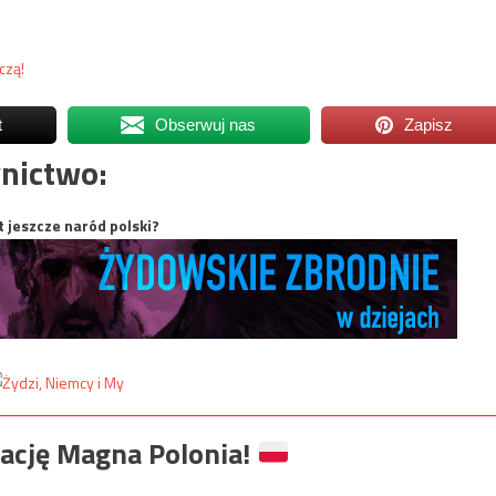
czą!
t
Obserwuj nas
Zapisz
nictwo:
t jeszcze naród polski?
ację Magna Polonia!