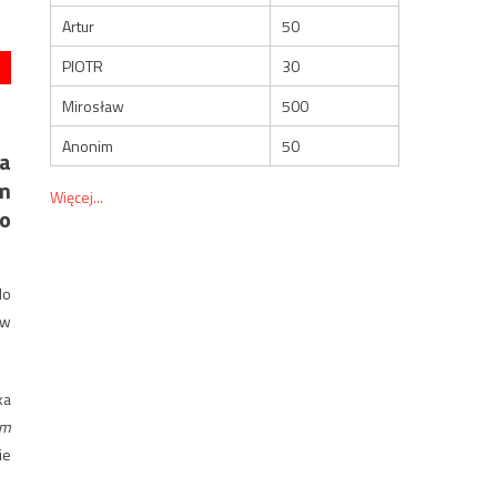
Artur
50
PIOTR
30
Mirosław
500
Anonim
50
a
ym
Więcej...
go
do
 w
ka
em
ie