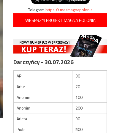
Telegram
https://t.me/magnapolonia
WESPRZYJ PROJEKT MAGNA POLONIA
Darczyńcy - 30.07.2026
AP
30
Artur
70
Anonim
100
Anonim
200
Arleta
90
Piotr
500