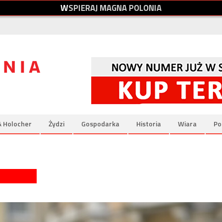
W
S
P
I
E
R
A
J
M
A
G
N
A
P
O
L
O
N
I
A
& Holocher
Żydzi
Gospodarka
Historia
Wiara
Po