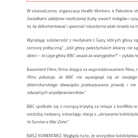
W oświadczeniu organizacja Health Workers 4 Palestine st
świadkami zabójstw niezliczonej liczby swoich kolegów i ryzy
to, by dokumentować i ujawniać nieustanne ataki Izraela na in
Wyrażając solidarność z medykami z Gazy, których głosy są uc
cenzurę polityczną”.
„Jeśli głosy palestyńskich lekarzy nie
dzieci – to czyje głosy BBC uważa za wiarygodne?”
– pytała r
Basement Films, firma stojąca za wyprodukowaniem filmu, 
filmu pokazuje, że BBC nie wywiązuje się ze swojego 
dziennikarskiego obowiązku przekazywania prawdy i nie
odważnych współpracowników”.
BBC spotkało się z rosnącą krytyką za relacje z konfliktu 
siedzibą nadawcy, oskarżając stację o „ukrywanie ludobójs
to Survive a War Zone”.
NASZ KOMENTARZ: Wygląda na to, że wszystkie ludobójstwa s