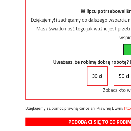
W lipcu potrzebowaliś
Dziękujemy! i zachęcamy do dalszego wsparcia na
Masz świadomość tego jak ważne jest przetrw
wspie
Uważasz, że robimy dobrą robotę? Ni
30 zł
50 zł
Zobacz kto w
Dziękujemy za pomoc prawną Kancelarii Prawnej Litwin:
http
PODOBA CI SIĘ TO CO ROBI