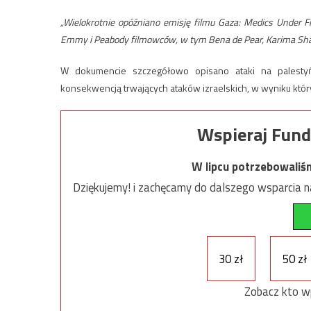
„Wielokrotnie opóźniano emisję filmu Gaza: Medics Under
Emmy i Peabody filmowców, w tym Bena de Pear, Karima Sha
W dokumencie szczegółowo opisano ataki na palestyń
konsekwencją trwających ataków izraelskich, w wyniku któr
Wspieraj Fund
W lipcu potrzebowaliś
Dziękujemy! i zachęcamy do dalszego wsparcia na
30 zł
50 zł
Zobacz kto w