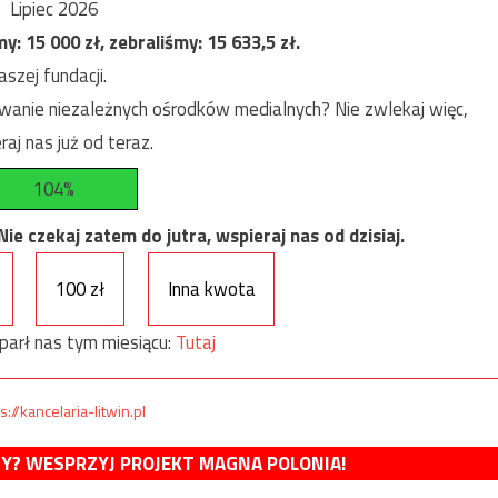
Lipiec 2026
my:
15 000
zł, zebraliśmy:
15 633,5
zł.
szej fundacji.
anie niezależnych ośrodków medialnych? Nie zwlekaj więc,
raj nas już od teraz.
104%
e czekaj zatem do jutra, wspieraj nas od dzisiaj.
100 zł
Inna kwota
parł nas tym miesiącu:
Tutaj
s://kancelaria-litwin.pl
MY? WESPRZYJ PROJEKT MAGNA POLONIA!