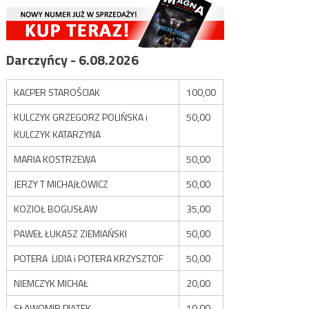
Darczyńcy - 6.08.2026
KACPER STAROŚCIAK
100,00
KULCZYK GRZEGORZ POLIŃSKA i
50,00
KULCZYK KATARZYNA
MARIA KOSTRZEWA
50,00
JERZY T MICHAJŁOWICZ
50,00
KOZIOŁ BOGUSŁAW
35,00
PAWEŁ ŁUKASZ ZIEMIAŃSKI
50,00
POTERA LIDIA i POTERA KRZYSZTOF
50,00
NIEMCZYK MICHAŁ
20,00
SŁAWOMIR PIĄTEK
10,00