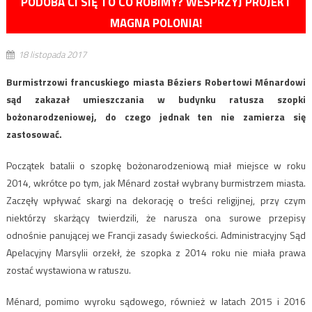
PODOBA CI SIĘ TO CO ROBIMY? WESPRZYJ PROJEKT
MAGNA POLONIA!
18 listopada 2017
Burmistrzowi francuskiego miasta Béziers Robertowi Ménardowi
sąd zakazał umieszczania w budynku ratusza szopki
bożonarodzeniowej, do czego jednak ten nie zamierza się
zastosować.
Początek batalii o szopkę bożonarodzeniową miał miejsce w roku
2014, wkrótce po tym, jak Ménard został wybrany burmistrzem miasta.
Zaczęły wpływać skargi na dekorację o treści religijnej, przy czym
niektórzy skarżący twierdzili, że narusza ona surowe przepisy
odnośnie panującej we Francji zasady świeckości. Administracyjny Sąd
Apelacyjny Marsylii orzekł, że szopka z 2014 roku nie miała prawa
zostać wystawiona w ratuszu.
Ménard, pomimo wyroku sądowego, również w latach 2015 i 2016