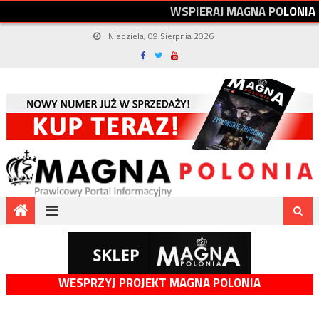
W
S
P
I
E
R
A
J
M
A
G
N
A
P
O
L
O
N
I
A
Niedziela, 09 Sierpnia 2026
WESPRZYJ PROJEKT MAGNA POLONIA