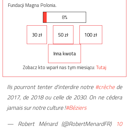
Fundacji Magna Polonia.
8%
30 zł
50 zł
100 zł
Inna kwota
Zobacz kto wparł nas tym miesiącu:
Tutaj
Ils pourront tenter d'interdire notre
#crèche
de
2017, de 2018 ou celle de 2030. On ne cédera
jamais sur notre culture !
#Béziers
— Robert Ménard (@RobertMenardFR)
10