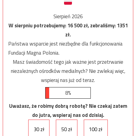
Sierpień 2026
W sierpniu potrzebujemy:
16 500
zł, zebraliśmy:
1351
zł.
Państwa wsparcie jest niezbędne dla funkcjonowania
Fundacji Magna Polonia.
Masz świadomość tego jak ważne jest przetrwanie
niezależnych ośrodków medialnych? Nie zwlekaj więc,
wspieraj nas już od teraz.
8%
Uważasz, że robimy dobrą robotę? Nie czekaj zatem
do jutra, wspieraj nas od dzisiaj.
30 zł
50 zł
100 zł