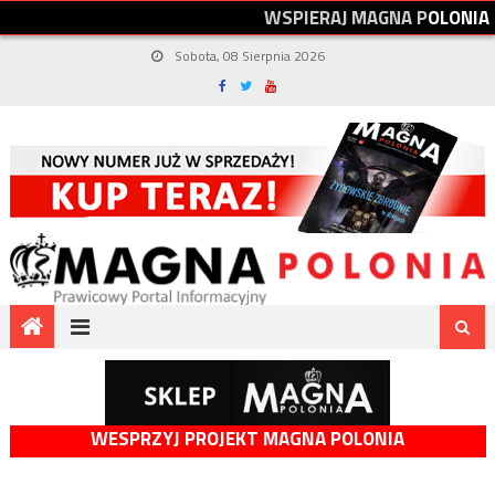
W
S
P
I
E
R
A
J
M
A
G
N
A
P
O
L
O
N
I
A
Sobota, 08 Sierpnia 2026
WESPRZYJ PROJEKT MAGNA POLONIA