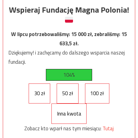
Wspieraj Fundację Magna Polonia!
W lipcu potrzebowaliśmy:
15 000
zł, zebraliśmy:
15
633,5
zł.
Dziękujemy! i zachęcamy do dalszego wsparcia naszej
fundacji.
104%
30 zł
50 zł
100 zł
Inna kwota
Zobacz kto wparł nas tym miesiącu:
Tutaj