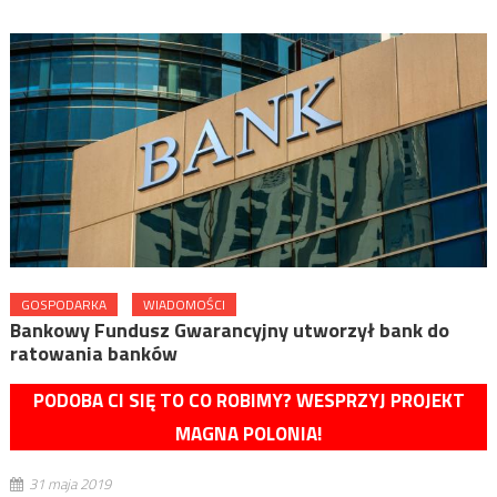
GOSPODARKA
WIADOMOŚCI
Bankowy Fundusz Gwarancyjny utworzył bank do
ratowania banków
PODOBA CI SIĘ TO CO ROBIMY? WESPRZYJ PROJEKT
MAGNA POLONIA!
31 maja 2019