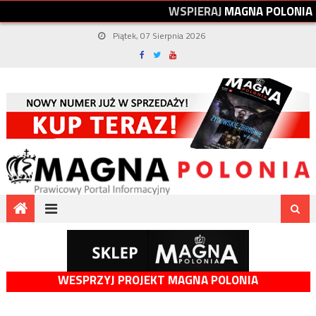
W
S
P
I
E
R
A
J
M
A
G
N
A
P
O
L
O
N
I
A
Piątek, 07 Sierpnia 2026
WESPRZYJ PROJEKT MAGNA POLONIA