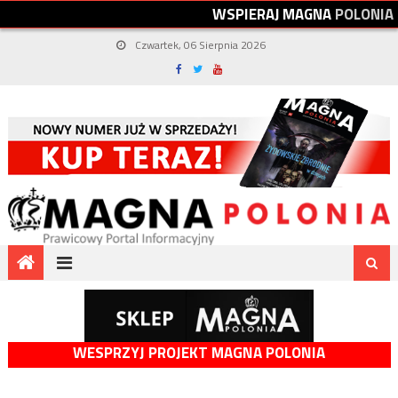
W
S
P
I
E
R
A
J
M
A
G
N
A
P
O
L
O
N
I
A
Czwartek, 06 Sierpnia 2026
WESPRZYJ PROJEKT MAGNA POLONIA