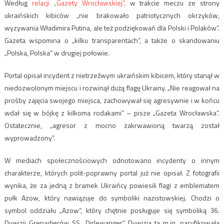
Według
relacji „Gazety Wrocławskiej”,
w trakcie meczu ze strony
ukraińskich kibiców „nie brakowało patriotycznych okrzyków,
wyzywania Władimira Putina, ale też podziękowań dla Polski i Polaków”.
Gazeta wspomina o „kilku transparentach”, a także o skandowaniu
„Polska, Polska” w drugiej połowie.
Portal opisał incydent z nietrzeźwym ukraińskim kibicem, który stanął w
niedozwolonym miejscu i rozwinął dużą flagę Ukrainy. „Nie reagował na
prośby zajęcia swojego miejsca, zachowywał się agresywnie i w końcu
wdał się w bójkę z kilkoma rodakami” – pisze „Gazeta Wrocławska”.
Ostatecznie, „agresor z mocno zakrwawioną twarzą został
wyprowadzony”.
W mediach społecznościowych odnotowano incydenty o innym
charakterze, których polit-poprawny portal już nie opisał. Z fotografii
wynika, że za jedną z bramek Ukraińcy powiesili flagi z emblematem
pułk Azow, który nawiązuje do symboliki nazistowskiej. Chodzi o
symbol oddziału „Azow”, który chętnie posługuje się symboliką 36.
Dywizji Grenadierów SS „Dirlewanger”. Dywizja ta m.in. pacyfikowała