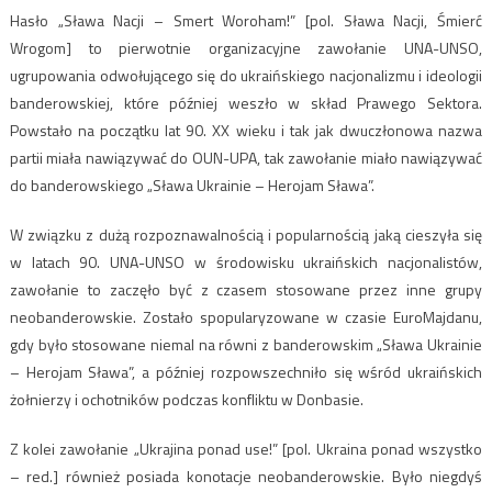
Has
ło „Sława Nacji – Smert Woroham!” [pol. Sława Nacji, Śmierć
Wrogom] to pierwotnie organizacyjne zawołanie UNA-UNSO,
ugrupowania odwołującego się do ukraińskiego nacjonalizmu i ideologii
banderowskiej, które później weszło w skład Prawego Sektora.
Powstało na początku lat 90. XX wieku i tak jak dwuczłonowa nazwa
partii miała nawiązywać do OUN-UPA, tak zawołanie miało nawiązywać
do banderowskiego „Sława Ukrainie – Herojam Sława”.
W związku z dużą rozpoznawalnością i popularnością jaką cieszyła się
w latach 90. UNA-UNSO w środowisku ukraińskich nacjonalistów,
zawołanie to zaczęło być z czasem stosowane przez inne grupy
neobanderowskie. Zostało
spopularyzowane w czasie EuroMajdanu,
gdy było stosowane niemal na równi z banderowskim „Sława Ukrainie
– Herojam Sława”, a później rozpowszechniło się wśród ukraińskich
żołnierzy i ochotników podczas konfliktu w Donbasie.
Z kolei zawołanie „Ukrajina ponad use!” [pol. Ukraina ponad wszystko
– red.] również posiada konotacje neobanderowskie. Było niegdyś