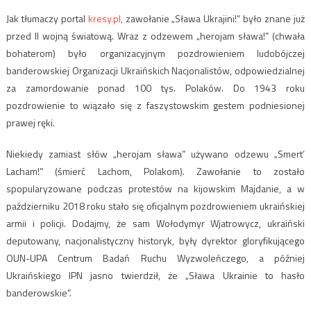
Jak tłumaczy portal
kresy.pl,
zawołanie „Sława Ukrajini!” było znane już
przed II wojną światową. Wraz z odzewem „
herojam sława!” (chwała
bohaterom) było organizacyjnym pozdrowieniem ludobójczej
banderowskiej Organizacji Ukraińskich Nacjonalistów, odpowiedzialnej
za zamordowanie ponad 100 tys. Polaków. Do 1943 roku
pozdrowienie to wiązało się z faszystowskim gestem podniesionej
prawej ręki.
Niekiedy zamiast słów „herojam sława” używano odzewu „Smert’
Lacham!” (śmierć Lachom, Polakom). Zawołanie to z
ostało
spopularyzowane podczas protestów na kijowskim Majdanie, a w
październiku 2018 roku stało się oficjalnym pozdrowieniem ukraińskiej
armii i policji.
Dodajmy, że sam Wołodymyr Wjatrowycz, ukraiński
deputowany, nacjonalistyczny historyk, były dyrektor gloryfikującego
OUN-UPA Centrum Badań Ruchu Wyzwoleńczego, a później
Ukraińskiego IPN jasno twierdził, że „Sława Ukrainie to hasło
banderowskie”.