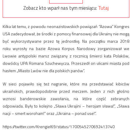
Zobacz kto wparł nas tym miesiącu:
Tutaj
Kilka lat temu, z powodu neonazistowskich powiązań “Azowa” Kongres
USA zadecydował, że środki z pomocy finansowej dla Ukrainy nie mogą
być wykorzystywane przez tę jednostkę. Na początku marca 2018
roku wyrosły na bazie Azowa Korpus Narodowy zorganizował we
Lwowie antypolski marsz związany z rocznicą śmierci kata Polaków,
dowódcy UPA Romana Szuchewycza. Przeszedł on ulicami miasta pod
hasłem „Miasto Lwów nie dla polskich panów”.
W sieci pojawiło się też nagranie, które ma przedstawiać kibiców
ukraińskich, prawdopodobnie przed meczem. Jeden z nich głośno
wznosi banderowskie zawołania, na które część zebranych
odpowiada. Były to kolejno „Sława Ukrajini – herojam sława!”, „Sława
nacji – smert woroham!” oraz „Ukraina – ponad use!”.
https://twitter.com/Krengiel69/status/1700545270692413740