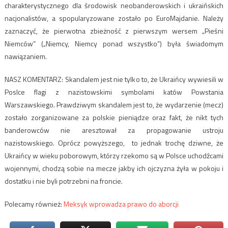
charakterystycznego dla środowisk neobanderowskich i ukraińskich
nacjonalistów, a spopularyzowane zostało po EuroMajdanie. Należy
zaznaczyć, że pierwotna zbieżność z pierwszym wersem „Pieśni
Niemców” („Niemcy, Niemcy ponad wszystko”) była świadomym
nawiązaniem.
NASZ KOMENTARZ: Skandalem jest nie tylko to, że Ukraińcy wywiesili w
Poslce flagi z nazistowskimi symbolami katów Powstania
Warszawskiego. Prawdziwym skandalem jest to, że wydarzenie (mecz)
zostało zorganizowane za polskie pieniądze oraz fakt, że nikt tych
banderowców nie aresztował za propagowanie ustroju
nazistowskiego. Oprócz powyższego, to jednak trochę dziwne, że
Ukraińcy w wieku poborowym, którzy rzekomo są w Polsce uchodźcami
wojennymi, chodzą sobie na mecze jakby ich ojczyzna żyła w pokoju i
dostatku i nie byli potrzebni na froncie.
Polecamy również:
Meksyk wprowadza prawo do aborcji