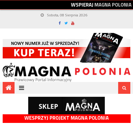
W
S
P
I
E
R
A
J
M
A
G
N
A
P
O
L
O
N
I
A
Sobota, 08 Sierpnia 2026
WESPRZYJ PROJEKT MAGNA POLONIA