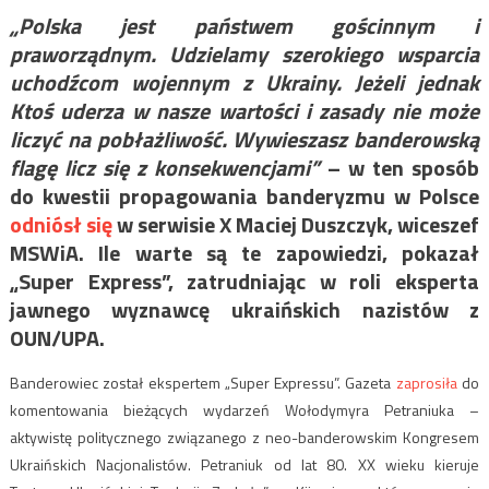
„Polska jest państwem gościnnym i
praworządnym. Udzielamy szerokiego wsparcia
uchodźcom wojennym z Ukrainy. Jeżeli jednak
Ktoś uderza w nasze wartości i zasady nie może
liczyć na pobłażliwość. Wywieszasz banderowską
flagę licz się z konsekwencjami”
– w ten sposób
do kwestii propagowania banderyzmu w Polsce
odniósł się
w serwisie X Maciej Duszczyk, wiceszef
MSWiA. Ile warte są te zapowiedzi, pokazał
„Super Express”, zatrudniając w roli eksperta
jawnego wyznawcę ukraińskich nazistów z
OUN/UPA.
Banderowiec został ekspertem „Super Expressu”. Gazeta
zaprosiła
do
komentowania bieżących wydarzeń Wołodymyra Petraniuka –
aktywistę politycznego związanego z neo-banderowskim Kongresem
Ukraińskich Nacjonalistów. Petraniuk od lat 80. XX wieku kieruje