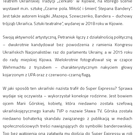
Teatrem Ukraińskiej Tradycji „Zerkało” w Kijowie, na którego scenie
wystawił m.in. sztukę „Czarne pola. Miłość i śmierć Stepana Bandery”.
Jest także autorem książki „Mazepa, Szewczenko, Bandera – duchowy
trójząb Ukraińca. Sztuki teatralne”, wydanej w 2018 roku w Kijowie.
Swoją aktywność artystyczną, Petraniuk łączy z działalnością polityczną
– dwukrotnie kandydował bez powodzenia z ramienia Kongresu
Ukraińskich Nacjonalistów: raz do parlamentu Ukrainy, a w 2015 roku
do rady miejskiej Kijowa. Wielokrotnie fotografował się w czapce
Wehrmachtu z tryzubem – charakterystycznym nakyciem głowy
kojarzonym z UPA oraz z czerwono-czarną flagą.
W jaki sposób ten ukraiński nazista trafił do Super Expressu? Sprawa
wydaje się oczywista – wykorzystał koneksje rodzinne. Jest bowiem
ojcem Marii Górskiej, kobiety, która niedawno została szefową
ukraińskojęzycznego kanału TVP o nazwie Sława TV. Górska została
niedawno bohaterką skandalu związanego z publikacją w mediach
społecznościowych treści nawiązujących do symboliki banderowskiej.
Top bez wątpienia ona załatwiła mu dojścia do Super Expressu w roli