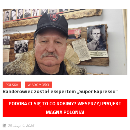
POLSKA
WIADOMOŚCI
Banderowiec został ekspertem „Super Expressu”
PODOBA CI SIĘ TO CO ROBIMY? WESPRZYJ PROJEKT
MAGNA POLONIA!
23 sierpnia 2025