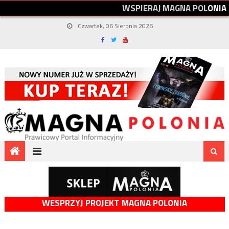
W
S
P
I
E
R
A
J
M
A
G
N
A
P
O
L
O
N
I
A
Czwartek, 06 Sierpnia 2026
WESPRZYJ PROJEKT MAGNA POLONIA