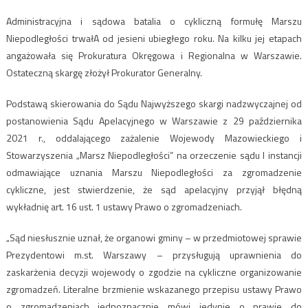
Administracyjna i sądowa batalia o cykliczną formułę Marszu
Niepodległości trwałA od jesieni ubiegłego roku. Na kilku jej etapach
angażowała się Prokuratura Okręgowa i Regionalna w Warszawie.
Ostateczną skargę złożył Prokurator Generalny.
Podstawą skierowania do Sądu Najwyższego skargi nadzwyczajnej od
postanowienia Sądu Apelacyjnego w Warszawie z 29 października
2021 r., oddalającego zażalenie Wojewody Mazowieckiego i
Stowarzyszenia „Marsz Niepodległości” na orzeczenie sądu I instancji
odmawiające uznania Marszu Niepodległości za zgromadzenie
cykliczne, jest stwierdzenie, że sąd apelacyjny przyjął błędną
wykładnię art. 16 ust. 1 ustawy Prawo o zgromadzeniach.
„Sąd niesłusznie uznał, że organowi gminy – w przedmiotowej sprawie
Prezydentowi m.st. Warszawy – przysługują uprawnienia do
zaskarżenia decyzji wojewody o zgodzie na cykliczne organizowanie
zgromadzeń. Literalne brzmienie wskazanego przepisu ustawy Prawo
o zgromadzeniach jednoznacznie mówi jedynie o prawie do