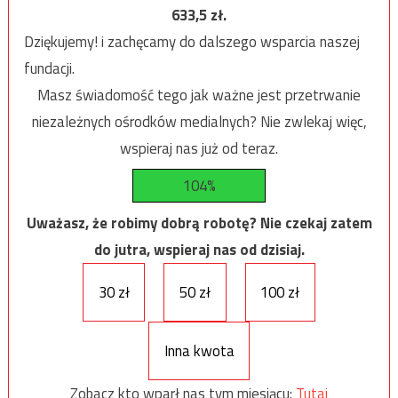
633,5
zł.
Dziękujemy! i zachęcamy do dalszego wsparcia naszej
fundacji.
Masz świadomość tego jak ważne jest przetrwanie
niezależnych ośrodków medialnych? Nie zwlekaj więc,
wspieraj nas już od teraz.
104%
Uważasz, że robimy dobrą robotę? Nie czekaj zatem
do jutra, wspieraj nas od dzisiaj.
30 zł
50 zł
100 zł
Inna kwota
Zobacz kto wparł nas tym miesiącu:
Tutaj