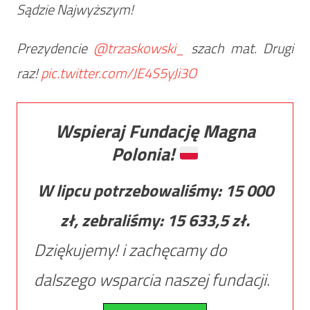
Sądzie Najwyższym!
Prezydencie ⁦⁦⁦⁦
@trzaskowski_
⁩ szach mat. Drugi
raz!
pic.twitter.com/JE4S5yJi3O
Wspieraj Fundację Magna
Polonia!
W lipcu potrzebowaliśmy:
15 000
zł, zebraliśmy:
15 633,5
zł.
Dziękujemy! i zachęcamy do
dalszego wsparcia naszej fundacji.