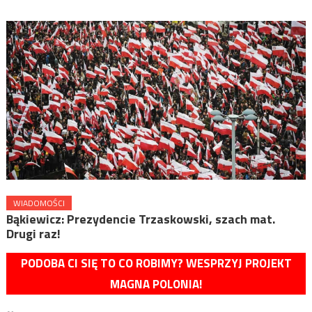
WIADOMOŚCI
Bąkiewicz: Prezydencie ⁦⁦⁦Trzaskowski,⁩ szach mat.
Drugi raz!
PODOBA CI SIĘ TO CO ROBIMY? WESPRZYJ PROJEKT
MAGNA POLONIA!