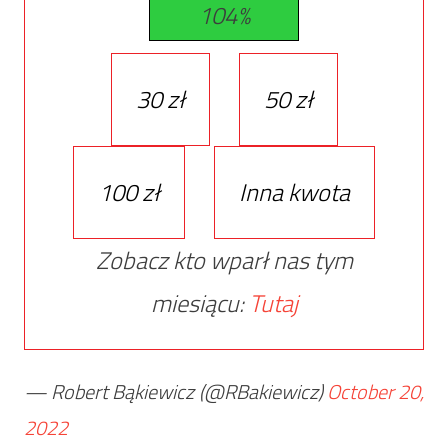
104%
30 zł
50 zł
100 zł
Inna kwota
Zobacz kto wparł nas tym
miesiącu:
Tutaj
— Robert Bąkiewicz (@RBakiewicz)
October 20,
2022