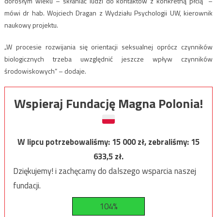
dorosłym wieku – skłaniać ludzi do kontaktów z konkretną płcią” –
mówi dr hab. Wojciech Dragan z Wydziału Psychologii UW, kierownik
naukowy projektu.
„W procesie rozwijania się orientacji seksualnej oprócz czynników
biologicznych trzeba uwzględnić jeszcze wpływ czynników
środowiskowych” – dodaje.
Wspieraj Fundację Magna Polonia!
W lipcu potrzebowaliśmy:
15 000
zł, zebraliśmy:
15
633,5
zł.
Dziękujemy! i zachęcamy do dalszego wsparcia naszej
fundacji.
104%