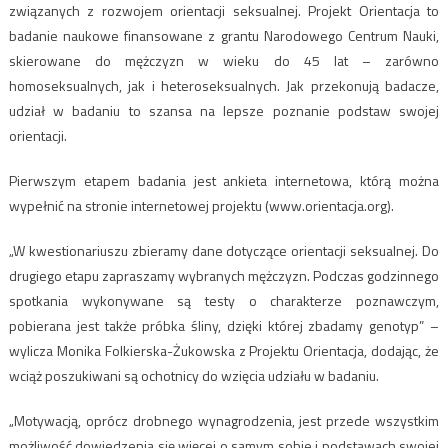
związanych z rozwojem orientacji seksualnej. Projekt Orientacja to
badanie naukowe finansowane z grantu Narodowego Centrum Nauki,
skierowane do mężczyzn w wieku do 45 lat – zarówno
homoseksualnych, jak i heteroseksualnych. Jak przekonują badacze,
udział w badaniu to szansa na lepsze poznanie podstaw swojej
orientacji.
Pierwszym etapem badania jest ankieta internetowa, którą można
wypełnić na stronie internetowej projektu (www.orientacja.org).
„W kwestionariuszu zbieramy dane dotyczące orientacji seksualnej. Do
drugiego etapu zapraszamy wybranych mężczyzn. Podczas godzinnego
spotkania wykonywane są testy o charakterze poznawczym,
pobierana jest także próbka śliny, dzięki której zbadamy genotyp” –
wylicza Monika Folkierska-Żukowska z Projektu Orientacja, dodając, że
wciąż poszukiwani są ochotnicy do wzięcia udziału w badaniu.
„Motywacją, oprócz drobnego wynagrodzenia, jest przede wszystkim
możliwość dowiedzenia się więcej o samym sobie i podstawach swojej