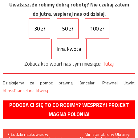
Uważasz, że robimy dobrą robotę? Nie czekaj zatem
do jutra, wspieraj nas od dzisiaj.
30 zł
50 zł
100 zł
Inna kwota
Zobacz kto wparł nas tym miesiącu:
Tutaj
Dziękujemy za pomoc prawną Kancelarii Prawnej Litwin:
https://kancelaria-litwin.pl
PODOBA CI SIĘ TO CO ROBIMY? WESPRZYJ PROJEKT
MAGNA POLONIA!
Nawigacja
Łódzki naukowiec w
Minister obrony Ukrainy: