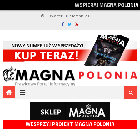
W
S
P
I
E
R
A
J
M
A
G
N
A
P
O
L
O
N
I
A
Czwartek, 06 Sierpnia 2026
WESPRZYJ PROJEKT MAGNA POLONIA