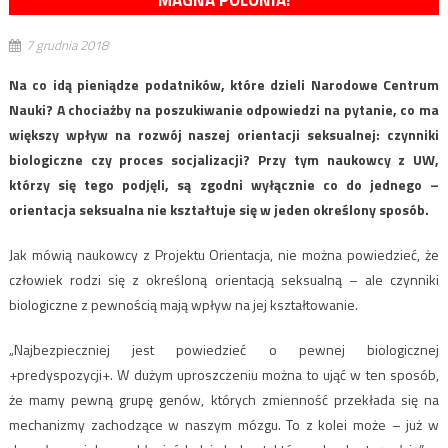
MAGNA POLONIA!
7 grudnia 2018
Na co idą pieniądze podatników, które dzieli Narodowe Centrum
Nauki? A chociażby na poszukiwanie odpowiedzi na pytanie, co ma
większy wpływ na rozwój naszej orientacji seksualnej: czynniki
biologiczne czy proces socjalizacji? Przy tym naukowcy z UW,
którzy się tego podjęli, są zgodni wyłącznie co do jednego –
orientacja seksualna nie kształtuje się w jeden określony sposób.
Jak mówią naukowcy z Projektu Orientacja, nie można powiedzieć, że
człowiek rodzi się z określoną orientacją seksualną – ale czynniki
biologiczne z pewnością mają wpływ na jej kształtowanie.
„Najbezpieczniej jest powiedzieć o pewnej biologicznej
+predyspozycji+. W dużym uproszczeniu można to ująć w ten sposób,
że mamy pewną grupę genów, których zmienność przekłada się na
mechanizmy zachodzące w naszym mózgu. To z kolei może – już w