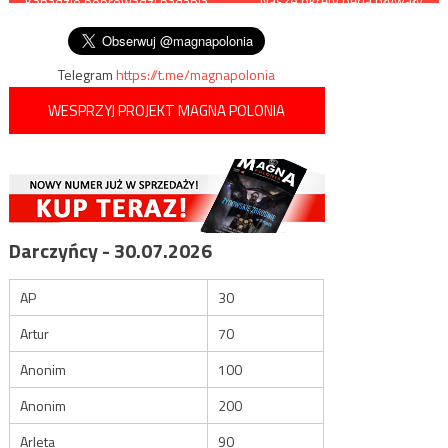
Nasze okręty będą pływały
Kanadzie poprowadzi badania
przez Cieśninę Kerczeńską
wpisu
inwazyjnych kiełży
Telegram
https://t.me/magnapolonia
WESPRZYJ PROJEKT MAGNA POLONIA
Darczyńcy - 30.07.2026
AP
30
Artur
70
Anonim
100
Anonim
200
Arleta
90