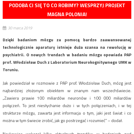
PODOBA CI SIĘ TO CO ROBIMY? WESPRZYJ PROJEKT
MAGNA POLONIA!
30 marca 2019
Dzięki badaniom mózgu za pomocą bardzo zaawansowanej
technologicznie aparatury istnieje duża szansa na rewolucję w
psychiatrii. O nowych trendach w badaniu mózgu opowiada PAP
prof. Włodzisław Duch z Laboratorium Neurokognitywnego UMK w
Toruniu.
Jak powiedział w rozmowie z PAP prof. Włodzisław Duch, mózg jest
najbardziej złożonym obiektem w znanym nam wszechświecie.
„Zawiera prawie 100 miliardów neuronów i 100 000 miliardów
połączeń. To jest niesłychanie dużo i w tych połączeniach, i w tej
strukturze mózgu, zawarta jest informacja o tym, jaki jest świat i co
można w tym świecie zrobić, jak go postrzegać i rozumieć” – dodał.
Naukowiec wskazał kilka aktualnych trendów w badaniach nad