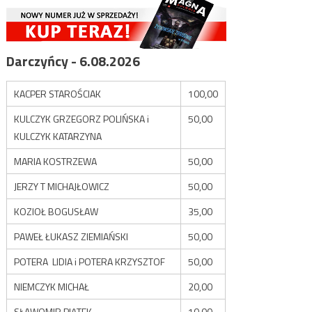
Darczyńcy - 6.08.2026
KACPER STAROŚCIAK
100,00
KULCZYK GRZEGORZ POLIŃSKA i
50,00
KULCZYK KATARZYNA
MARIA KOSTRZEWA
50,00
JERZY T MICHAJŁOWICZ
50,00
KOZIOŁ BOGUSŁAW
35,00
PAWEŁ ŁUKASZ ZIEMIAŃSKI
50,00
POTERA LIDIA i POTERA KRZYSZTOF
50,00
NIEMCZYK MICHAŁ
20,00
SŁAWOMIR PIĄTEK
10,00