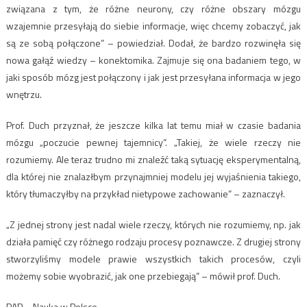
związana z tym, że różne neurony, czy różne obszary mózgu
wzajemnie przesyłają do siebie informacje, więc chcemy zobaczyć, jak
są ze sobą połączone” – powiedział. Dodał, że bardzo rozwinęła się
nowa gałąź wiedzy – konektomika. Zajmuje się ona badaniem tego, w
jaki sposób mózg jest połączony i jak jest przesyłana informacja w jego
wnętrzu.
Prof. Duch przyznał, że jeszcze kilka lat temu miał w czasie badania
mózgu „poczucie pewnej tajemnicy”. „Takiej, że wiele rzeczy nie
rozumiemy. Ale teraz trudno mi znaleźć taką sytuację eksperymentalną,
dla której nie znalazłbym przynajmniej modelu jej wyjaśnienia takiego,
który tłumaczyłby na przykład nietypowe zachowanie” – zaznaczył.
„Z jednej strony jest nadal wiele rzeczy, których nie rozumiemy, np. jak
działa pamięć czy różnego rodzaju procesy poznawcze. Z drugiej strony
stworzyliśmy modele prawie wszystkich takich procesów, czyli
możemy sobie wyobrazić, jak one przebiegają” – mówił prof. Duch.
PAP – Nauka w Polsce