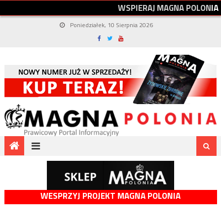
W
S
P
I
E
R
A
J
M
A
G
N
A
P
O
L
O
N
I
A
Poniedziałek, 10 Sierpnia 2026
WESPRZYJ PROJEKT MAGNA POLONIA